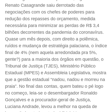
Renato Casagrande saiu derrotado das
negociações com os chefes de poderes para
Quem Somos
Quem Somos
Quem Somos
Quem Somos
redução dos repasses do orçamento, medida
Expediente
Expediente
Expediente
Expediente
necessária para minimizar as perdas de R$ 3,4
Contato
Contato
Contato
Contato
bilhões decorrentes da pandemia do coronavírus.
Anuncie
Anuncie
Anuncie
Anuncie
Quase um mês depois, com direito a polêmica,
ruídos e mudança de estratégia palaciana, o índice
final de 4% (nem aquela arredondada pra 5%,
Termos de Uso
Termos de Uso
Termos de Uso
Termos de Uso
gente?) para a maioria dos órgãos em questão, o
Privacidade
Privacidade
Privacidade
Privacidade
Tribunal de Justiça (TJES), Ministério Público
Estadual (MPES) e Assembleia Legislativa, mostra
que a gestão estadual “nadou, nadou e morreu na
praia”. No final das contas, quem bateu o pé logo
no começo, leia-se o desembargador Ronaldo
Gonçalves e a procurador-geral de Justiça,
Luciana Andrade, levou a melhor na queda de