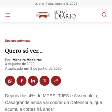
Quarta-Feira, Agosto 5, 2026
Socioeconômicas
Quero só ver…
Por:
Manaira Medeiros
3 de junho de 2020
Atualizado em
3 de junho de 2020
Política
Política
Política
Política
Socioeconômicas
Socioeconômicas
Socioeconômicas
Socioeconômicas
TV Século
TV Século
TV Século
TV Século
Depois dos 4% do MPES, TJES e Assembleia,
Justiça
Justiça
Justiça
Justiça
Casagrande ainda vai cobrar da Defensoria, que
Educação
Educação
Educação
Educação
acumula cortes há anos?