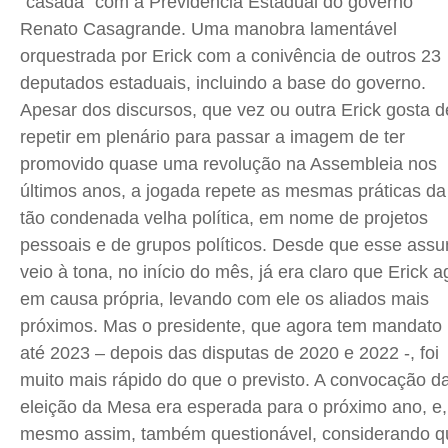
“casada” com a Previdência Estadual do governo
Renato Casagrande. Uma manobra lamentável
Quem Somos
Quem Somos
Quem Somos
Quem Somos
orquestrada por Erick com a conivência de outros 23
Expediente
Expediente
Expediente
Expediente
deputados estaduais, incluindo a base do governo.
Apesar dos discursos, que vez ou outra Erick gosta d
Contato
Contato
Contato
Contato
repetir em plenário para passar a imagem de ter
Anuncie
Anuncie
Anuncie
Anuncie
promovido quase uma revolução na Assembleia nos
últimos anos, a jogada repete as mesmas práticas da
Termos de Uso
Termos de Uso
Termos de Uso
Termos de Uso
tão condenada velha política, em nome de projetos
Privacidade
Privacidade
Privacidade
Privacidade
pessoais e de grupos políticos. Desde que esse assu
veio à tona, no início do mês, já era claro que Erick a
em causa própria, levando com ele os aliados mais
próximos. Mas o presidente, que agora tem mandato
até 2023 – depois das disputas de 2020 e 2022 -, foi
muito mais rápido do que o previsto. A convocação d
eleição da Mesa era esperada para o próximo ano, e,
mesmo assim, também questionável, considerando q