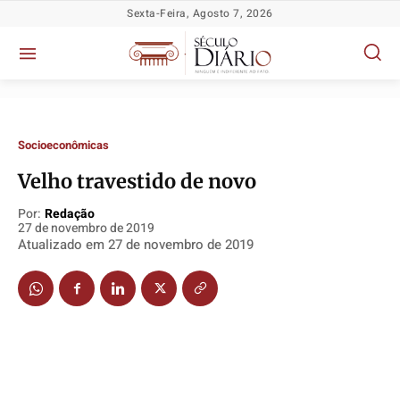
Sexta-Feira, Agosto 7, 2026
Socioeconômicas
Velho travestido de novo
Por:
Redação
27 de novembro de 2019
Atualizado em
27 de novembro de 2019
Política
Política
Política
Política
Socioeconômicas
Socioeconômicas
Socioeconômicas
Socioeconômicas
TV Século
TV Século
TV Século
TV Século
Justiça
Justiça
Justiça
Justiça
Educação
Educação
Educação
Educação
Segurança
Segurança
Segurança
Segurança