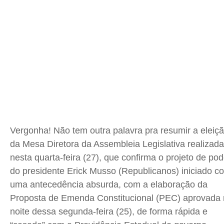
Meio Ambiente
Meio Ambiente
Meio Ambiente
Meio Ambiente
Saúde
Saúde
Saúde
Saúde
Cidades
Cidades
Cidades
Cidades
Direitos
Direitos
Direitos
Direitos
Economia
Economia
Economia
Economia
Cultura
Cultura
Cultura
Cultura
Colunas
Colunas
Colunas
Colunas
Caetano Roque
Caetano Roque
Caetano Roque
Caetano Roque
Vergonha! Não tem outra palavra pra resumir a eleiç
Gustavo Bastos
Gustavo Bastos
Gustavo Bastos
Gustavo Bastos
da Mesa Diretora da Assembleia Legislativa realizada
Jr Mignone (in memorian)
Jr Mignone (in memorian)
Jr Mignone (in memorian)
Jr Mignone (in memorian)
nesta quarta-feira (27), que confirma o projeto de pod
Wanda Sily
Wanda Sily
Wanda Sily
Wanda Sily
do presidente Erick Musso (Republicanos) iniciado c
uma antecedência absurda, com a elaboração da
Proposta de Emenda Constitucional (PEC) aprovada
Publicidade Legal
Publicidade Legal
Publicidade Legal
Publicidade Legal
noite dessa segunda-feira (25), de forma rápida e
Anuncie
Anuncie
Anuncie
Anuncie