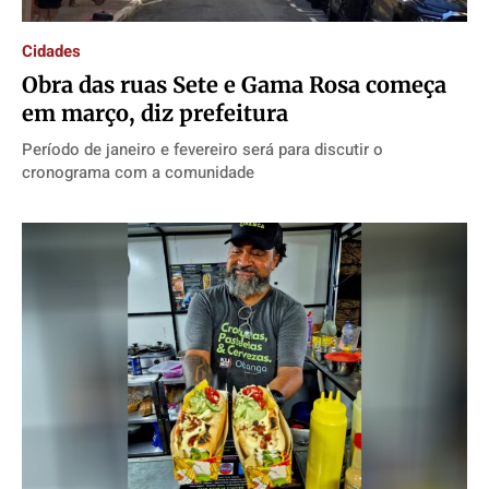
Cidades
Política
Política
Política
Política
Obra das ruas Sete e Gama Rosa começa
Socioeconômicas
Socioeconômicas
Socioeconômicas
Socioeconômicas
em março, diz prefeitura
TV Século
TV Século
TV Século
TV Século
Período de janeiro e fevereiro será para discutir o
Justiça
Justiça
Justiça
Justiça
cronograma com a comunidade
Educação
Educação
Educação
Educação
Segurança
Segurança
Segurança
Segurança
Meio Ambiente
Meio Ambiente
Meio Ambiente
Meio Ambiente
Saúde
Saúde
Saúde
Saúde
Cidades
Cidades
Cidades
Cidades
Direitos
Direitos
Direitos
Direitos
Economia
Economia
Economia
Economia
Cultura
Cultura
Cultura
Cultura
Colunas
Colunas
Colunas
Colunas