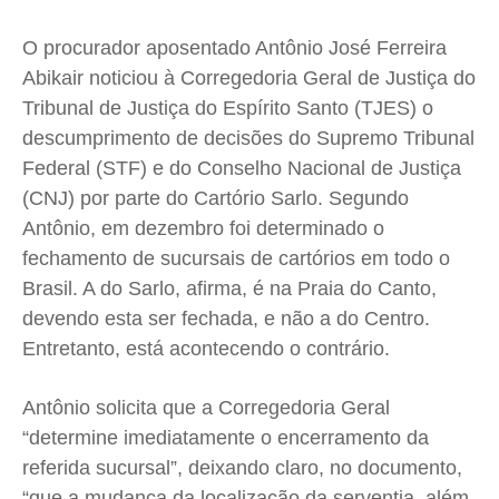
Saúde
Saúde
Saúde
Saúde
Cidades
Cidades
Cidades
Cidades
O procurador aposentado Antônio José Ferreira
Direitos
Direitos
Direitos
Direitos
Abikair noticiou à Corregedoria Geral de Justiça do
Tribunal de Justiça do Espírito Santo (TJES) o
Economia
Economia
Economia
Economia
descumprimento de decisões do Supremo Tribunal
Cultura
Cultura
Cultura
Cultura
Federal (STF) e do Conselho Nacional de Justiça
Colunas
Colunas
Colunas
Colunas
(CNJ) por parte do Cartório Sarlo. Segundo
Caetano Roque
Caetano Roque
Caetano Roque
Caetano Roque
Antônio, em dezembro foi determinado o
Gustavo Bastos
Gustavo Bastos
Gustavo Bastos
Gustavo Bastos
fechamento de sucursais de cartórios em todo o
Jr Mignone (in memorian)
Jr Mignone (in memorian)
Jr Mignone (in memorian)
Jr Mignone (in memorian)
Brasil. A do Sarlo, afirma, é na Praia do Canto,
Wanda Sily
Wanda Sily
Wanda Sily
Wanda Sily
devendo esta ser fechada, e não a do Centro.
Entretanto, está acontecendo o contrário.
Publicidade Legal
Publicidade Legal
Publicidade Legal
Publicidade Legal
Antônio solicita que a Corregedoria Geral
Anuncie
Anuncie
Anuncie
Anuncie
“determine imediatamente o encerramento da
referida sucursal”, deixando claro, no documento,
Quem Somos
Quem Somos
Quem Somos
Quem Somos
“que a mudança da localização da serventia, além