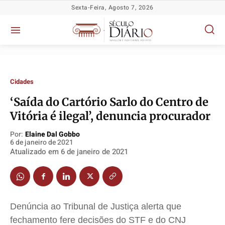
Sexta-Feira, Agosto 7, 2026
Cidades
‘Saída do Cartório Sarlo do Centro de
Vitória é ilegal’, denuncia procurador
Política
Política
Política
Política
Por:
Elaine Dal Gobbo
Socioeconômicas
Socioeconômicas
Socioeconômicas
Socioeconômicas
6 de janeiro de 2021
Atualizado em
6 de janeiro de 2021
TV Século
TV Século
TV Século
TV Século
Justiça
Justiça
Justiça
Justiça
Educação
Educação
Educação
Educação
Segurança
Segurança
Segurança
Segurança
Denúncia ao Tribunal de Justiça alerta que
Meio Ambiente
Meio Ambiente
Meio Ambiente
Meio Ambiente
fechamento fere decisões do STF e do CNJ