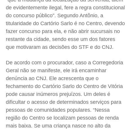
Expediente
Expediente
Expediente
Expediente
de evidentemente ilegal, fere a regra constitucional
do concurso público”. Segundo Antônio, a
Contato
Contato
Contato
Contato
titularidade do Cartório Sarlo é no Centro, devendo
Anuncie
Anuncie
Anuncie
Anuncie
fazer concurso para ela, e não abrir sucursais no
restante da cidade, sendo esse um dos fatores
Termos de Uso
Termos de Uso
Termos de Uso
Termos de Uso
que motivaram as decisões do STF e do CNJ.
Privacidade
Privacidade
Privacidade
Privacidade
De acordo com o procurador, caso a Corregedoria
Geral não se manifeste, ele irá encaminhar
denúncia ao CNJ. Ele acrescenta que o
fechamento do Cartório Sarlo do Centro de Vitória
pode causar inúmeros prejuízos. Um deles é
dificultar o acesso de determinados serviços para
pessoas de comunidades populares. “Nessa
região do Centro se localizam pessoas de renda
mais baixa. Se uma criança nasce no alto da