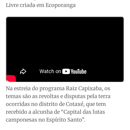
Livre criada em Ecoporanga
Cidades
Cidades
Cidades
Cidades
Direitos
Direitos
Direitos
Direitos
Economia
Economia
Economia
Economia
Cultura
Cultura
Cultura
Cultura
Colunas
Colunas
Colunas
Colunas
Caetano Roque
Caetano Roque
Caetano Roque
Caetano Roque
Gustavo Bastos
Gustavo Bastos
Gustavo Bastos
Gustavo Bastos
Jr Mignone (in memorian)
Jr Mignone (in memorian)
Jr Mignone (in memorian)
Jr Mignone (in memorian)
Wanda Sily
Wanda Sily
Wanda Sily
Wanda Sily
Na estreia do programa Raiz Capixaba, os
Publicidade Legal
Publicidade Legal
Publicidade Legal
Publicidade Legal
temas são as revoltas e disputas pela terra
ocorridas no distrito de Cotaxé, que tem
Anuncie
Anuncie
Anuncie
Anuncie
recebido a alcunha de “Capital das lutas
camponesas no Espírito Santo”.
Quem Somos
Quem Somos
Quem Somos
Quem Somos