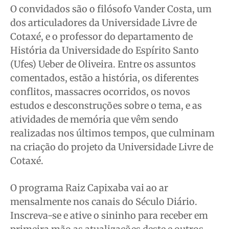
Expediente
Expediente
Expediente
Expediente
O convidados são o filósofo Vander Costa, um
Contato
Contato
Contato
Contato
dos articuladores da Universidade Livre de
Anuncie
Anuncie
Anuncie
Anuncie
Cotaxé, e o professor do departamento de
História da Universidade do Espírito Santo
(Ufes) Ueber de Oliveira. Entre os assuntos
Termos de Uso
Termos de Uso
Termos de Uso
Termos de Uso
comentados, estão a história, os diferentes
Privacidade
Privacidade
Privacidade
Privacidade
conflitos, massacres ocorridos, os novos
estudos e desconstruções sobre o tema, e as
atividades de memória que vêm
sendo
realizadas nos últimos tempos, que culminam
na criação do projeto da Universidade Livre de
Cotaxé.
O programa Raiz Capixaba vai ao ar
mensalmente nos canais do Século Diário.
Inscreva-se e ative o sininho para receber em