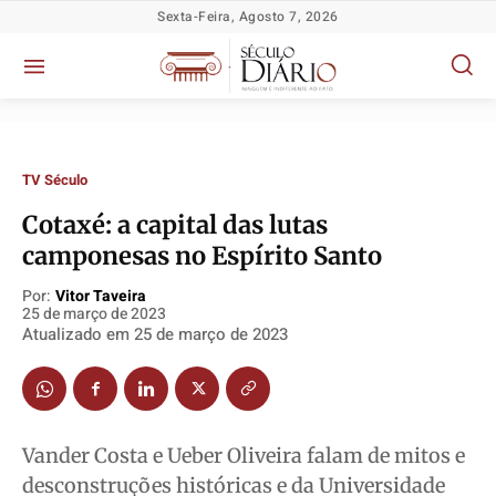
Sexta-Feira, Agosto 7, 2026
TV Século
Cotaxé: a capital das lutas
Política
Política
Política
Política
camponesas no Espírito Santo
Socioeconômicas
Socioeconômicas
Socioeconômicas
Socioeconômicas
Por:
Vitor Taveira
TV Século
TV Século
TV Século
TV Século
25 de março de 2023
Atualizado em
25 de março de 2023
Justiça
Justiça
Justiça
Justiça
Educação
Educação
Educação
Educação
Segurança
Segurança
Segurança
Segurança
Meio Ambiente
Meio Ambiente
Meio Ambiente
Meio Ambiente
Vander Costa e Ueber Oliveira falam de mitos e
Saúde
Saúde
Saúde
Saúde
desconstruções históricas e da Universidade