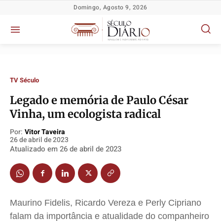
Domingo, Agosto 9, 2026
TV Século
Legado e memória de Paulo César
Vinha, um ecologista radical
Política
Política
Política
Política
Socioeconômicas
Socioeconômicas
Socioeconômicas
Socioeconômicas
Por:
Vitor Taveira
26 de abril de 2023
TV Século
TV Século
TV Século
TV Século
Atualizado em
26 de abril de 2023
Justiça
Justiça
Justiça
Justiça
Educação
Educação
Educação
Educação
Segurança
Segurança
Segurança
Segurança
Maurino Fidelis, Ricardo Vereza e Perly Cipriano
Meio Ambiente
Meio Ambiente
Meio Ambiente
Meio Ambiente
falam da importância e atualidade do companheiro
Saúde
Saúde
Saúde
Saúde