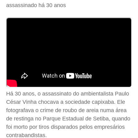
assassinado há 30 anos
Cidades
Cidades
Cidades
Cidades
Direitos
Direitos
Direitos
Direitos
Economia
Economia
Economia
Economia
Cultura
Cultura
Cultura
Cultura
Colunas
Colunas
Colunas
Colunas
Caetano Roque
Caetano Roque
Caetano Roque
Caetano Roque
Gustavo Bastos
Gustavo Bastos
Gustavo Bastos
Gustavo Bastos
Jr Mignone (in memorian)
Jr Mignone (in memorian)
Jr Mignone (in memorian)
Jr Mignone (in memorian)
Wanda Sily
Wanda Sily
Wanda Sily
Wanda Sily
Há 30 anos, o assassinato do ambientalista Paulo
César Vinha chocava a sociedade capixaba. Ele
Publicidade Legal
Publicidade Legal
Publicidade Legal
Publicidade Legal
fotografava o crime de roubo de areia numa área
Anuncie
Anuncie
Anuncie
Anuncie
de restinga no Parque Estadual de Setiba, quando
foi morto por tiros disparados pelos empresários
Quem Somos
Quem Somos
Quem Somos
Quem Somos
contrabandistas.