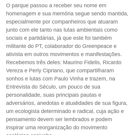
Expediente
Expediente
Expediente
Expediente
O parque passou a receber seu nome em
Contato
Contato
Contato
Contato
homenagem e sua memória segue sendo mantida,
especialmente por companheiros que atuaram
Anuncie
Anuncie
Anuncie
Anuncie
junto com ele tanto nas lutas ambientais como
sociais e partidárias, já que este foi também
Termos de Uso
Termos de Uso
Termos de Uso
Termos de Uso
militante do PT, colaborador do Greenpeace e
Privacidade
Privacidade
Privacidade
Privacidade
ativista em outros movimentos e manifestações.
Recebemos três deles: Maurino Fidelis, Ricardo
Vereza e Perly Cipriano,
que compartilharam
sonhos e lutas com Paulo Vinha e trazem, na
Entrevista do Século, um pouco de sua
personalidade, suas principais pautas e
adversários, anedotas e atualidades de sua figura,
um ecologista determinado e radical, cuja ação e
pensamento devem ser lembrados e podem
inspirar uma reorganização do movimento