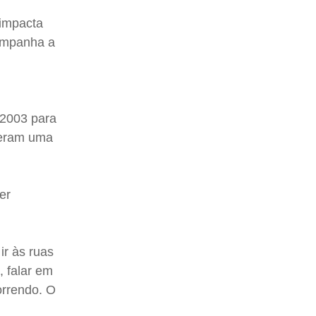
 impacta
companha a
 2003 para
veram uma
er
ir às ruas
, falar em
orrendo. O