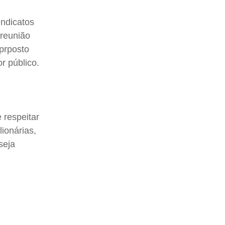
indicatos
 reunião
 prposto
or público.
 respeitar
ionárias,
seja