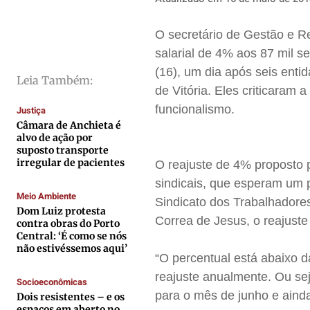
Direitos
Direitos
Direitos
Direitos
O secretário de Gestão e R
Economia
Economia
Economia
Economia
salarial de 4% aos 87 mil se
Cultura
Cultura
Cultura
Cultura
(16), um dia após seis enti
Colunas
Colunas
Colunas
Colunas
Leia Também:
de Vitória. Eles criticaram a
Caetano Roque
Caetano Roque
Caetano Roque
Caetano Roque
funcionalismo.
Justiça
Gustavo Bastos
Gustavo Bastos
Gustavo Bastos
Gustavo Bastos
Câmara de Anchieta é
alvo de ação por
Jr Mignone (in memorian)
Jr Mignone (in memorian)
Jr Mignone (in memorian)
Jr Mignone (in memorian)
suposto transporte
irregular de pacientes
O reajuste de 4% proposto 
Wanda Sily
Wanda Sily
Wanda Sily
Wanda Sily
sindicais, que esperam um 
Meio Ambiente
Sindicato dos Trabalhadores
Publicidade Legal
Publicidade Legal
Publicidade Legal
Publicidade Legal
Dom Luiz protesta
Correa de Jesus, o reajust
contra obras do Porto
Anuncie
Anuncie
Anuncie
Anuncie
Central: ‘É como se nós
não estivéssemos aqui’
“O percentual está abaixo d
Quem Somos
Quem Somos
Quem Somos
Quem Somos
reajuste anualmente. Ou se
Socioeconômicas
para o mês de junho e aind
Expediente
Expediente
Expediente
Expediente
Dois resistentes – e os
espaços em aberto no