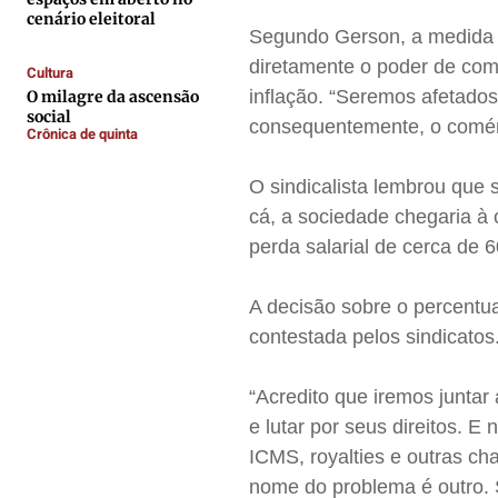
Contato
Contato
Contato
Contato
cenário eleitoral
Segundo Gerson, a medida a
Anuncie
Anuncie
Anuncie
Anuncie
diretamente o poder de com
Cultura
inflação. “Seremos afetado
O milagre da ascensão
Termos de Uso
Termos de Uso
Termos de Uso
Termos de Uso
social
consequentemente, o comérc
Crônica de quinta
Privacidade
Privacidade
Privacidade
Privacidade
O sindicalista lembrou que 
cá, a sociedade chegaria à
perda salarial de cerca de
A decisão sobre o percentua
contestada pelos sindicatos
“Acredito que iremos juntar 
e lutar por seus direitos. 
ICMS, royalties e outras 
nome do problema é outro. 