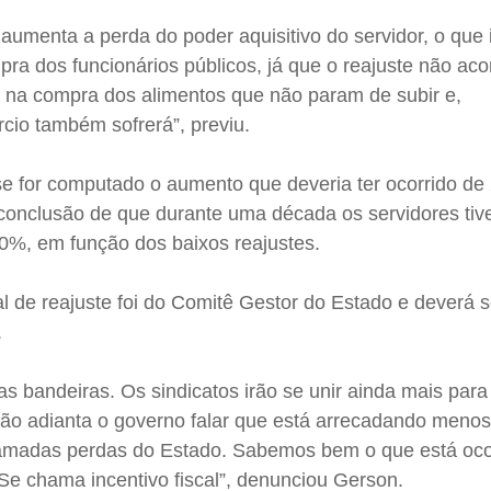
umenta a perda do poder aquisitivo do servidor, o que
pra dos funcionários públicos, já que o reajuste não a
s na compra dos alimentos que não param de subir e,
io também sofrerá”, previu.
se for computado o aumento que deveria ter ocorrido de
 conclusão de que durante uma década os servidores ti
 60%, em função dos baixos reajustes.
l de reajuste foi do Comitê Gestor do Estado e deverá s
.
as bandeiras. Os sindicatos irão se unir ainda mais para 
E não adianta o governo falar que está arrecadando menos
chamadas perdas do Estado. Sabemos bem o que está oc
Se chama incentivo fiscal”, denunciou Gerson.