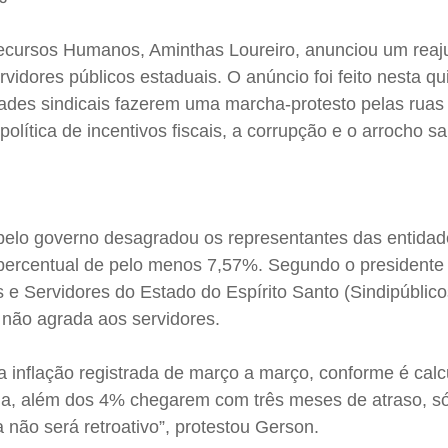
ecursos Humanos, Aminthas Loureiro, anunciou um reaj
rvidores públicos estaduais. O anúncio foi feito nesta qui
dades sindicais fazerem uma marcha-protesto pelas ruas
 política de incentivos fiscais, a corrupção e o arrocho sa
pelo governo desagradou os representantes das entida
percentual de pelo menos 7,57%. Segundo o presidente
 e Servidores do Estado do Espírito Santo (Sindipúblic
e não agrada aos servidores.
a inflação registrada de março a março, conforme é cal
ja, além dos 4% chegarem com três meses de atraso, só
a não será retroativo”, protestou Gerson.