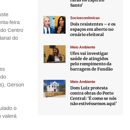
raras no Espírito
Santo’
uste
Socioeconômicas
nta-feira
Dois resistentes – e os
espaços em aberto no
 do Centro
cenário eleitoral
larial do
Meio Ambiente
Ufes vai investigar
saúde de atingidos
pelo rompimento da
des
barragem de Fundão
 do
Meio Ambiente
os), Gerson
Dom Luiz protesta
contra obras do Porto
Central: ‘É como se nós
não estivéssemos aqui’
culado o
 valerá