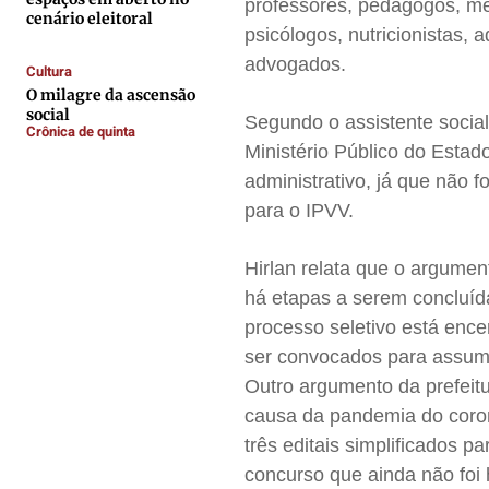
professores, pedagogos, méd
Contato
Contato
Contato
Contato
cenário eleitoral
psicólogos, nutricionistas, 
Anuncie
Anuncie
Anuncie
Anuncie
advogados.
Cultura
O milagre da ascensão
social
Termos de Uso
Termos de Uso
Termos de Uso
Termos de Uso
Segundo o assistente social
Crônica de quinta
Privacidade
Privacidade
Privacidade
Privacidade
Ministério Público do Estad
administrativo, já que não 
para o IPVV.
Hirlan relata que o argume
há etapas a serem concluída
processo seletivo está ence
ser convocados para assumi
Outro argumento da prefeitu
causa da pandemia do corona
três editais simplificados p
concurso que ainda não fo