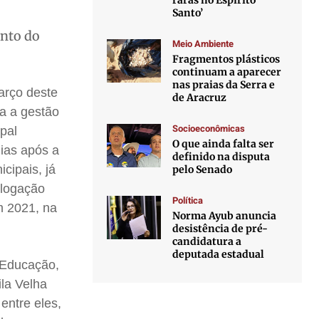
raras no Espírito
Santo’
nto do
Meio Ambiente
Fragmentos plásticos
continuam a aparecer
nas praias da Serra e
arço deste
de Aracruz
a a gestão
Socioeconômicas
pal
O que ainda falta ser
ias após a
definido na disputa
cipais, já
pelo Senado
ologação
Política
m 2021, na
Norma Ayub anuncia
desistência de pré-
candidatura a
deputada estadual
 Educação,
ila Velha
entre eles,