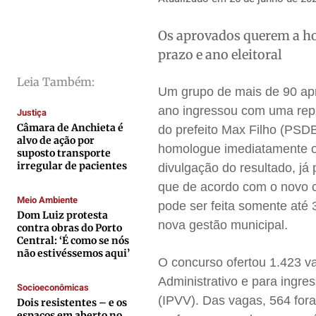
Direitos
Direitos
Direitos
Direitos
Os aprovados querem a h
Economia
Economia
Economia
Economia
prazo e ano eleitoral
Cultura
Cultura
Cultura
Cultura
Leia Também:
Colunas
Colunas
Colunas
Colunas
Um grupo de mais de 90 apr
Caetano Roque
Caetano Roque
Caetano Roque
Caetano Roque
ano ingressou com uma repr
Justiça
Gustavo Bastos
Gustavo Bastos
Gustavo Bastos
Gustavo Bastos
Câmara de Anchieta é
do prefeito Max Filho (PSD
alvo de ação por
homologue imediatamente o 
Jr Mignone (in memorian)
Jr Mignone (in memorian)
Jr Mignone (in memorian)
Jr Mignone (in memorian)
suposto transporte
irregular de pacientes
divulgação do resultado, já
Wanda Sily
Wanda Sily
Wanda Sily
Wanda Sily
que de acordo com o novo ca
Meio Ambiente
pode ser feita somente até 
Dom Luiz protesta
Publicidade Legal
Publicidade Legal
Publicidade Legal
Publicidade Legal
nova gestão municipal.
contra obras do Porto
Anuncie
Anuncie
Anuncie
Anuncie
Central: ‘É como se nós
não estivéssemos aqui’
O concurso ofertou 1.423 v
Administrativo e para ingres
Quem Somos
Quem Somos
Quem Somos
Quem Somos
Socioeconômicas
(IPVV). Das vagas, 564 fora
Dois resistentes – e os
Expediente
Expediente
Expediente
Expediente
espaços em aberto no