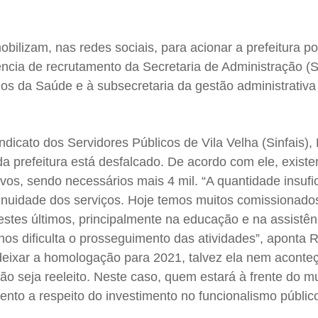
ilizam, nas redes sociais, para acionar a prefeitura p
cia de recrutamento da Secretaria de Administração (
 da Saúde e à subsecretaria da gestão administrativa
ndicato dos Servidores Públicos de Vila Velha (Sinfais),
da prefeitura está desfalcado. De acordo com ele, exist
ivos, sendo necessários mais 4 mil. “A quantidade insufi
inuidade dos serviços. Hoje temos muitos comissionado
estes últimos, principalmente na educação e na assistênc
lhos dificulta o prosseguimento das atividades”, aponta
R
 deixar a homologação para 2021, talvez ela nem aconte
ão seja reeleito. Neste caso, quem estará à frente do m
ento a respeito do investimento no funcionalismo públic