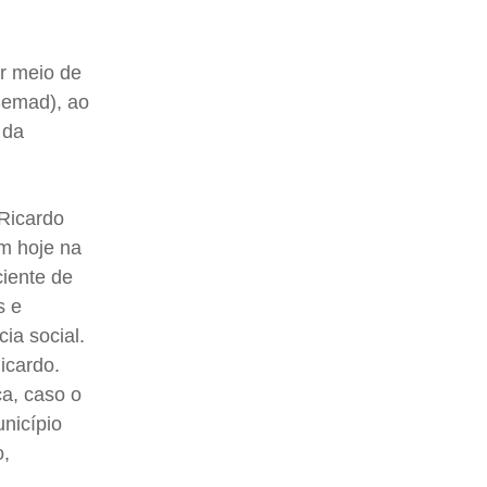
or meio de
Semad), ao
 da
 Ricardo
em hoje na
ciente de
s e
ia social.
icardo.
ça, caso o
unicípio
o,