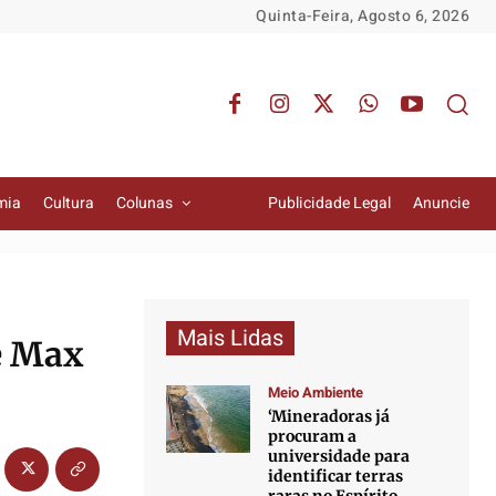
Quinta-Feira, Agosto 6, 2026
mia
Cultura
Colunas
Publicidade Legal
Anuncie
Mais Lidas
e Max
Meio Ambiente
‘Mineradoras já
procuram a
universidade para
identificar terras