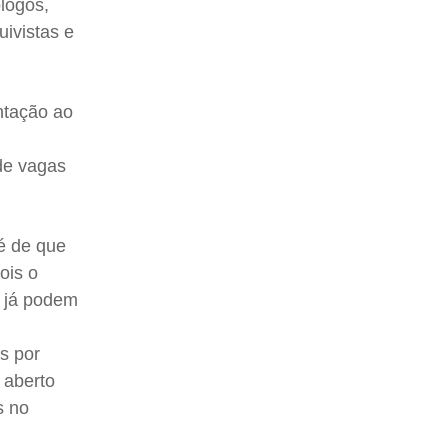
ólogos,
uivistas e
ntação ao
 de vagas
é de que
ois o
s já podem
as por
 aberto
s no