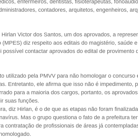
icos, enfermeiros, dentistas, fisioterapeutas, fonoaudi
administradores, contadores, arquitetos, engenheiros, arq
 Hirlan Victor dos Santos, um dos aprovados, a represe
o (MPES) diz respeito aos editais do magistério, saúde e
foi possível contactar aprovados do edital de provimento
nto utilizado pela PMVV para não homologar o concurso 
s. Entretanto, ele afirma que isso não é impedimento, p
rrado para a maioria dos cargos, portanto, os aprovado
r suas funções.
ra, diz Hirlan, é o de que as etapas não foram finalizad
vírus. Mas o grupo questiona o fato de a prefeitura ter
ara contratação de profissionais de áreas já contemplada
i homologado.