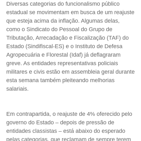
Diversas categorias do funcionalismo público
Cidades
Cidades
Cidades
Cidades
estadual se movimentam em busca de um reajuste
Direitos
Direitos
Direitos
Direitos
que esteja acima da inflação. Algumas delas,
Economia
Economia
Economia
Economia
como o Sindicato do Pessoal do Grupo de
Tributação, Arrecadação e Fiscalização (TAF) do
Cultura
Cultura
Cultura
Cultura
Estado (Sindifiscal-ES) e o Instituto de Defesa
Colunas
Colunas
Colunas
Colunas
Agropecuária e Florestal (Idaf) já deflagraram
Caetano Roque
Caetano Roque
Caetano Roque
Caetano Roque
greve. As entidades representativas policiais
Gustavo Bastos
Gustavo Bastos
Gustavo Bastos
Gustavo Bastos
militares e civis estão em assembleia geral durante
Jr Mignone (in memorian)
Jr Mignone (in memorian)
Jr Mignone (in memorian)
Jr Mignone (in memorian)
esta semana também pleiteando melhorias
Wanda Sily
Wanda Sily
Wanda Sily
Wanda Sily
salariais.
Publicidade Legal
Publicidade Legal
Publicidade Legal
Publicidade Legal
Em contrapartida, o reajuste de 4% oferecido pelo
Anuncie
Anuncie
Anuncie
Anuncie
governo do Estado – depois de pressão de
entidades classistas – está abaixo do esperado
Quem Somos
Quem Somos
Quem Somos
Quem Somos
pelas categorias, que reclamam de sempre terem