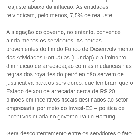
Expediente
Expediente
Expediente
Expediente
reajuste abaixo da inflação. As entidades
Contato
Contato
Contato
Contato
reivindicam, pelo menos, 7,5% de reajuste.
Anuncie
Anuncie
Anuncie
Anuncie
A alegação do governo, no entanto, convence
ainda menos os servidores. As perdas
Termos de Uso
Termos de Uso
Termos de Uso
Termos de Uso
provenientes do fim do Fundo de Desenvolvimento
Privacidade
Privacidade
Privacidade
Privacidade
das Atividades Portuárias (Fundap) e a iminente
diminuição de arrecadação com as mudanças nas
regras dos royalties do petróleo não servem de
justificativa para os servidores, que lembram que o
Estado deixou de arrecadar cerca de R$ 20
bilhões em incentivos fiscais destinados ao setor
empresarial por meio do Invest-ES – política de
incentivos criada no governo Paulo Hartung.
Gera descontentamento entre os servidores o fato