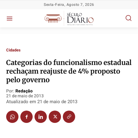
Sexta-Feira, Agosto 7, 2026
Cidades
Categorias do funcionalismo estadual
rechaçam reajuste de 4% proposto
Política
Política
Política
Política
pelo governo
Socioeconômicas
Socioeconômicas
Socioeconômicas
Socioeconômicas
Por:
Redação
TV Século
TV Século
TV Século
TV Século
21 de maio de 2013
Justiça
Justiça
Justiça
Justiça
Atualizado em
21 de maio de 2013
Educação
Educação
Educação
Educação
Segurança
Segurança
Segurança
Segurança
Meio Ambiente
Meio Ambiente
Meio Ambiente
Meio Ambiente
Saúde
Saúde
Saúde
Saúde