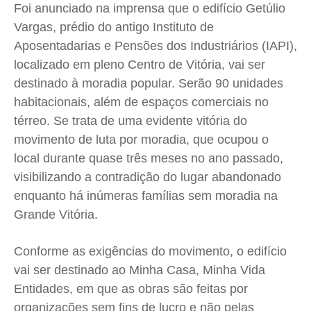
Foi anunciado na imprensa que o edifício Getúlio
Saúde
Saúde
Saúde
Saúde
Vargas, prédio do antigo Instituto de
Cidades
Cidades
Cidades
Cidades
Aposentadarias e Pensões dos Industriários (IAPI),
Direitos
Direitos
Direitos
Direitos
localizado em pleno Centro de Vitória, vai ser
Economia
Economia
Economia
Economia
destinado à moradia popular. Serão 90 unidades
Cultura
Cultura
Cultura
Cultura
habitacionais, além de espaços comerciais no
Colunas
Colunas
Colunas
Colunas
térreo. Se trata de uma evidente vitória do
movimento de luta por moradia, que ocupou o
Caetano Roque
Caetano Roque
Caetano Roque
Caetano Roque
local durante quase três meses no ano passado,
Gustavo Bastos
Gustavo Bastos
Gustavo Bastos
Gustavo Bastos
visibilizando a contradição do lugar abandonado
Jr Mignone (in memorian)
Jr Mignone (in memorian)
Jr Mignone (in memorian)
Jr Mignone (in memorian)
enquanto há inúmeras famílias sem moradia na
Wanda Sily
Wanda Sily
Wanda Sily
Wanda Sily
Grande Vitória.
Publicidade Legal
Publicidade Legal
Publicidade Legal
Publicidade Legal
Conforme as exigências do movimento, o edifício
vai ser destinado ao Minha Casa, Minha Vida
Anuncie
Anuncie
Anuncie
Anuncie
Entidades, em que as obras são feitas por
organizações sem fins de lucro e não pelas