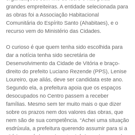
Quem Somos
Quem Somos
Quem Somos
Quem Somos
grandes empreiteiras. A entidade selecionada para
Expediente
Expediente
Expediente
Expediente
as obras foi a Associação Habitacional
Contato
Contato
Contato
Contato
Comunitária do Espírito Santo (Ahabitaes), e o
Anuncie
Anuncie
Anuncie
Anuncie
recurso vem do Ministério das Cidades.
O curioso é que quem tenha sido escolhida para
Termos de Uso
Termos de Uso
Termos de Uso
Termos de Uso
dar a notícia tenha sido secretária de
Privacidade
Privacidade
Privacidade
Privacidade
Desenvolvimento da Cidade de Vitória e braço-
direito do prefeito Luciano Rezende (PPS), Lenise
Loureiro, que aliás, deve ser candidata este ano.
Segundo ela, a prefeitura apoia que os espaços
desocupados no Centro passem a receber
famílias. Mesmo sem ter muito mais o que dizer
sobre os prazos nem dos valores das obras, que
nem são de sua competência. “Achei uma situação
esdrúxula, a prefeitura querendo assumir para si a