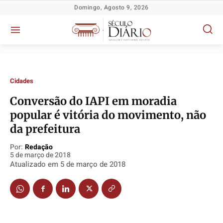
Domingo, Agosto 9, 2026
Cidades
Conversão do IAPI em moradia
popular é vitória do movimento, não
Política
Política
Política
Política
da prefeitura
Socioeconômicas
Socioeconômicas
Socioeconômicas
Socioeconômicas
Por:
Redação
5 de março de 2018
TV Século
TV Século
TV Século
TV Século
Atualizado em
5 de março de 2018
Justiça
Justiça
Justiça
Justiça
Educação
Educação
Educação
Educação
Segurança
Segurança
Segurança
Segurança
Meio Ambiente
Meio Ambiente
Meio Ambiente
Meio Ambiente