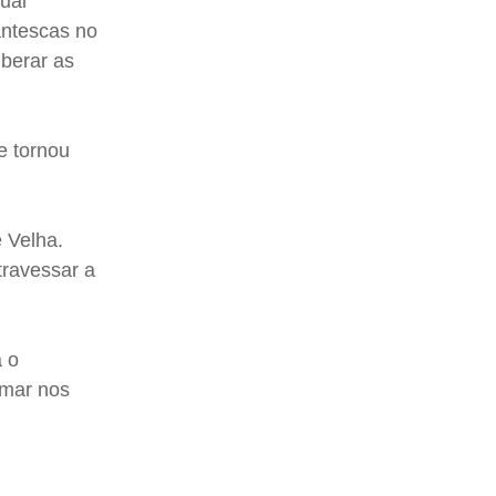
ual
antescas no
iberar as
e tornou
e Velha.
travessar a
a o
rmar nos