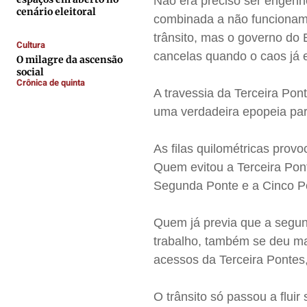
Não era preciso ser engenh
Contato
Contato
Contato
Contato
cenário eleitoral
combinada a não funcionam
Anuncie
Anuncie
Anuncie
Anuncie
trânsito, mas o governo do 
Cultura
cancelas quando o caos já e
O milagre da ascensão
Termos de Uso
Termos de Uso
Termos de Uso
Termos de Uso
social
Crônica de quinta
Privacidade
Privacidade
Privacidade
Privacidade
A travessia da Terceira Pon
uma verdadeira epopeia par
As filas quilométricas provo
Quem evitou a Terceira Ponte
Segunda Ponte e a Cinco P
Quem já previa que a segun
trabalho, também se deu m
acessos da Terceira Pontes
O trânsito só passou a fluir