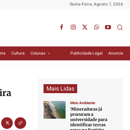
Sexta-Feira, Agosto 7, 2026
mia
Cultura
Colunas
Publicidade Legal
Anuncie
Mais Lidas
ira
Meio Ambiente
‘Mineradoras já
procuram a
universidade para
identificar terras