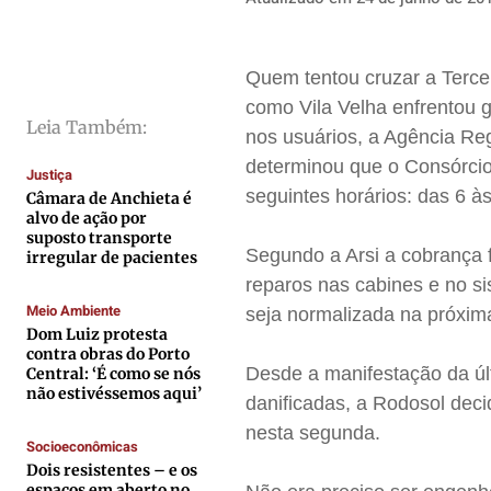
Direitos
Direitos
Direitos
Direitos
Economia
Economia
Economia
Economia
Quem tentou cruzar a Tercei
Cultura
Cultura
Cultura
Cultura
como Vila Velha enfrentou 
Colunas
Colunas
Colunas
Colunas
Leia Também:
nos usuários, a Agência Reg
Caetano Roque
Caetano Roque
Caetano Roque
Caetano Roque
determinou que o Consórci
Justiça
Gustavo Bastos
Gustavo Bastos
Gustavo Bastos
Gustavo Bastos
seguintes horários: das 6 à
Câmara de Anchieta é
alvo de ação por
Jr Mignone (in memorian)
Jr Mignone (in memorian)
Jr Mignone (in memorian)
Jr Mignone (in memorian)
suposto transporte
Segundo a Arsi a cobrança 
Wanda Sily
Wanda Sily
Wanda Sily
Wanda Sily
irregular de pacientes
reparos nas cabines e no si
Meio Ambiente
seja normalizada na próxi
Publicidade Legal
Publicidade Legal
Publicidade Legal
Publicidade Legal
Dom Luiz protesta
contra obras do Porto
Anuncie
Anuncie
Anuncie
Anuncie
Desde a manifestação da últ
Central: ‘É como se nós
não estivéssemos aqui’
danificadas, a Rodosol dec
Quem Somos
Quem Somos
Quem Somos
Quem Somos
nesta segunda.
Socioeconômicas
Expediente
Expediente
Expediente
Expediente
Dois resistentes – e os
espaços em aberto no