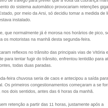
eiro de tráfego para prever que a volta da cobrança man
ento do sistema automático provocariam retenções gig
Estado, por meio da Arsi, só decidiu tomar a medida de l
stava instalado.
te, que normalmente já é morosa nos horários de pico, s
a os motoristas na manhã desta segunda-feira.
caram reflexos no trânsito das principais vias de Vitória 
 para tentar fugir do trânsito, enfrentou lentidão para a
ontes, todas duas paradas.
da-feira chuvosa seria de caos e antecipou a saída par
al. Os primeiros congestionamentos começaram a se fo
, nos dois sentidos, antes das 6 horas da manhã.
 sem retenção a partir das 11 horas, justamente após a