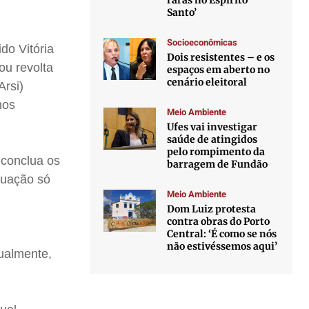
raras no Espírito
Santo’
Socioeconômicas
do Vitória
Dois resistentes – e os
ou revolta
espaços em aberto no
cenário eleitoral
Arsi)
nos
Meio Ambiente
Ufes vai investigar
saúde de atingidos
pelo rompimento da
 conclua os
barragem de Fundão
tuação só
Meio Ambiente
Dom Luiz protesta
contra obras do Porto
Central: ‘É como se nós
o
não estivéssemos aqui’
nualmente,