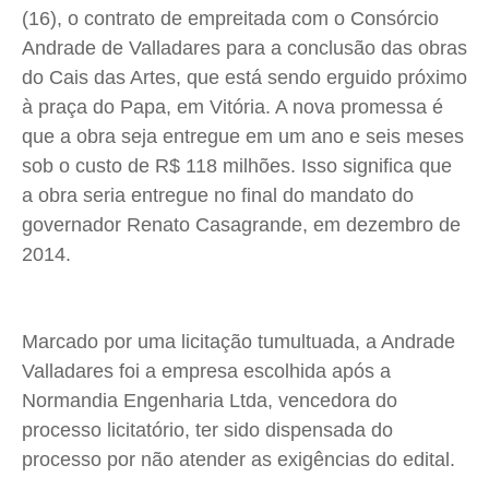
(16), o contrato de empreitada com o Consórcio
Cidades
Cidades
Cidades
Cidades
Andrade de Valladares para a conclusão das obras
Direitos
Direitos
Direitos
Direitos
do Cais das Artes, que está sendo erguido próximo
Economia
Economia
Economia
Economia
à praça do Papa, em Vitória. A nova promessa é
Cultura
Cultura
Cultura
Cultura
que a obra seja entregue em um ano e seis meses
Colunas
Colunas
Colunas
Colunas
sob o custo de R$ 118 milhões. Isso significa que
a obra seria entregue no final do mandato do
Caetano Roque
Caetano Roque
Caetano Roque
Caetano Roque
governador Renato Casagrande, em dezembro de
Gustavo Bastos
Gustavo Bastos
Gustavo Bastos
Gustavo Bastos
2014.
Jr Mignone (in memorian)
Jr Mignone (in memorian)
Jr Mignone (in memorian)
Jr Mignone (in memorian)
Wanda Sily
Wanda Sily
Wanda Sily
Wanda Sily
Marcado por uma licitação tumultuada, a Andrade
Publicidade Legal
Publicidade Legal
Publicidade Legal
Publicidade Legal
Valladares foi a empresa escolhida após a
Anuncie
Anuncie
Anuncie
Anuncie
Normandia Engenharia Ltda, vencedora do
processo licitatório, ter sido dispensada do
processo por não atender as exigências do edital.
Quem Somos
Quem Somos
Quem Somos
Quem Somos