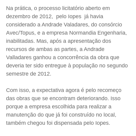
Expediente
Expediente
Expediente
Expediente
Na prática, o processo licitatório aberto em
Contato
Contato
Contato
Contato
dezembro de 2012, pelo Iopes já havia
Anuncie
Anuncie
Anuncie
Anuncie
considerado a Andrade Valadares, do consórcio
Avec/Topus, e a empresa Normandia Engenharia,
inabilitadas. Mas, após a apresentação dos
Termos de Uso
Termos de Uso
Termos de Uso
Termos de Uso
recursos de ambas as partes, a Andrade
Privacidade
Privacidade
Privacidade
Privacidade
Valladares ganhou a concorrência da obra que
deveria ter sido entregue à população no segundo
semestre de 2012.
Com isso, a expectativa agora é pelo recomeço
das obras que se encontram deteriorando. Isso
porque a empresa escolhida para realizar a
manutenção do que já foi construído no local,
também chegou foi dispensada pelo Iopes.