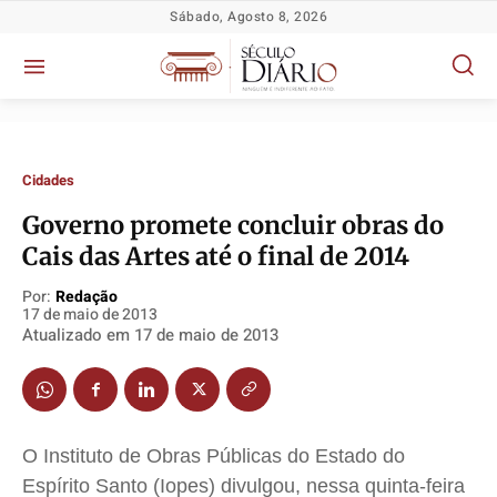
Sábado, Agosto 8, 2026
Cidades
Governo promete concluir obras do
Cais das Artes até o final de 2014
Política
Política
Política
Política
Socioeconômicas
Socioeconômicas
Socioeconômicas
Socioeconômicas
Por:
Redação
17 de maio de 2013
TV Século
TV Século
TV Século
TV Século
Atualizado em
17 de maio de 2013
Justiça
Justiça
Justiça
Justiça
Educação
Educação
Educação
Educação
Segurança
Segurança
Segurança
Segurança
O Instituto de Obras Públicas do Estado do
Meio Ambiente
Meio Ambiente
Meio Ambiente
Meio Ambiente
Espírito Santo (Iopes) divulgou, nessa quinta-feira
Saúde
Saúde
Saúde
Saúde