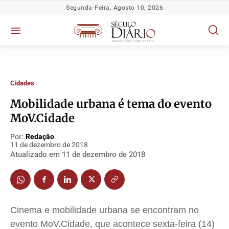
Segunda-Feira, Agosto 10, 2026
Cidades
Mobilidade urbana é tema do evento
MoV.Cidade
Por:
Redação
11 de dezembro de 2018
Atualizado em
11 de dezembro de 2018
Política
Política
Política
Política
Socioeconômicas
Socioeconômicas
Socioeconômicas
Socioeconômicas
TV Século
TV Século
TV Século
TV Século
Cinema e mobilidade urbana se encontram no
Justiça
Justiça
Justiça
Justiça
evento MoV.Cidade, que acontece sexta-feira (14)