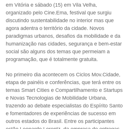
em Vitória e sábado (15) em Vila Velha,
Educação
Educação
Educação
Educação
organizado pelo Cine.Ema, festival que surgiu
Segurança
Segurança
Segurança
Segurança
discutindo sustentabilidade no interior mas que
Meio Ambiente
Meio Ambiente
Meio Ambiente
Meio Ambiente
agora adentra o território da cidade. Novos
Saúde
Saúde
Saúde
Saúde
paradigmas urbanos, desafios da mobilidade e da
Cidades
Cidades
Cidades
Cidades
humanização nas cidades, segurança e bem-estar
Direitos
Direitos
Direitos
Direitos
social são alguns dos temas que permeiam a
Economia
Economia
Economia
Economia
programação, que é totalmente gratuita.
Cultura
Cultura
Cultura
Cultura
No primeiro dia acontecem os Ciclos Mov.Cidade,
Colunas
Colunas
Colunas
Colunas
etapa de painéis e conferências, que terá entre os
Caetano Roque
Caetano Roque
Caetano Roque
Caetano Roque
temas Smart Cities e Compartilhamento e Startups
Gustavo Bastos
Gustavo Bastos
Gustavo Bastos
Gustavo Bastos
e Novas Tecnologias de Mobilidade Urbana,
Jr Mignone (in memorian)
Jr Mignone (in memorian)
Jr Mignone (in memorian)
Jr Mignone (in memorian)
trazendo ao debate especialistas do Espírito Santo
Wanda Sily
Wanda Sily
Wanda Sily
Wanda Sily
e fomentadores de experiências de sucesso em
outros estados do Brasil. Entre os participantes
Publicidade Legal
Publicidade Legal
Publicidade Legal
Publicidade Legal