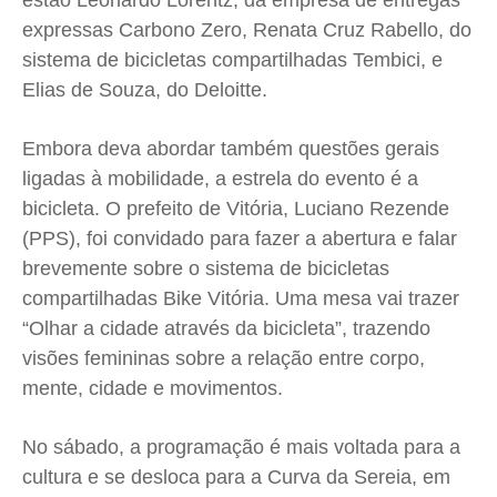
estão Leonardo Lorentz, da empresa de entregas
expressas Carbono Zero, Renata Cruz Rabello, do
Anuncie
Anuncie
Anuncie
Anuncie
sistema de bicicletas compartilhadas Tembici, e
Elias de Souza, do Deloitte.
Quem Somos
Quem Somos
Quem Somos
Quem Somos
Expediente
Expediente
Expediente
Expediente
Embora deva abordar também questões gerais
Contato
Contato
Contato
Contato
ligadas à mobilidade, a estrela do evento é a
Anuncie
Anuncie
Anuncie
Anuncie
bicicleta. O prefeito de Vitória, Luciano Rezende
(PPS), foi convidado para fazer a abertura e falar
brevemente sobre o sistema de bicicletas
Termos de Uso
Termos de Uso
Termos de Uso
Termos de Uso
compartilhadas Bike Vitória. Uma mesa vai trazer
Privacidade
Privacidade
Privacidade
Privacidade
“Olhar a cidade através da bicicleta”, trazendo
visões femininas sobre a relação entre corpo,
mente, cidade e movimentos.
No sábado, a programação é mais voltada para a
cultura e se desloca para a Curva da Sereia, em