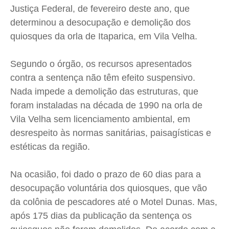
Justiça Federal, de fevereiro deste ano, que
Cidades
Cidades
Cidades
Cidades
determinou a desocupação e demolição dos
Direitos
Direitos
Direitos
Direitos
quiosques da orla de Itaparica, em Vila Velha.
Economia
Economia
Economia
Economia
Cultura
Cultura
Cultura
Cultura
Segundo o órgão, os recursos apresentados
Colunas
Colunas
Colunas
Colunas
contra a sentença não têm efeito suspensivo.
Caetano Roque
Caetano Roque
Caetano Roque
Caetano Roque
Nada impede a demolição das estruturas, que
foram instaladas na década de 1990 na orla de
Gustavo Bastos
Gustavo Bastos
Gustavo Bastos
Gustavo Bastos
Vila Velha sem licenciamento ambiental, em
Jr Mignone (in memorian)
Jr Mignone (in memorian)
Jr Mignone (in memorian)
Jr Mignone (in memorian)
desrespeito às normas sanitárias, paisagísticas e
Wanda Sily
Wanda Sily
Wanda Sily
Wanda Sily
estéticas da região.
Publicidade Legal
Publicidade Legal
Publicidade Legal
Publicidade Legal
Na ocasião, foi dado o prazo de 60 dias para a
Anuncie
Anuncie
Anuncie
Anuncie
desocupação voluntária dos quiosques, que vão
da colônia de pescadores até o Motel Dunas. Mas,
após 175 dias da publicação da sentença os
Quem Somos
Quem Somos
Quem Somos
Quem Somos