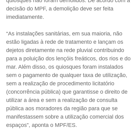
quiosques não foram demolidos. De acordo com a
Expediente
Expediente
Expediente
Expediente
decisão do MPF, a demolição deve ser feita
Contato
Contato
Contato
Contato
imediatamente.
Anuncie
Anuncie
Anuncie
Anuncie
“As instalações sanitárias, em sua maioria, não
Termos de Uso
Termos de Uso
Termos de Uso
Termos de Uso
estão ligadas à rede de tratamento e lançam os
Privacidade
Privacidade
Privacidade
Privacidade
dejetos diretamente na rede pluvial contribuindo
para a poluição dos lençóis freáticos, dos rios e do
mar. Além disso, os quiosques foram instalados
sem o pagamento de qualquer taxa de utilização,
sem a realização de procedimento licitatório
(concorrência pública) que garantisse o direito de
utilizar a área e sem a realização de consulta
pública aos moradores da região para que se
manifestassem sobre a utilização comercial dos
espaços”, aponta o MPF/ES.