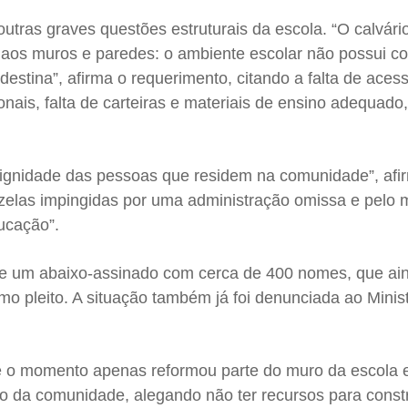
tras graves questões estruturais da escola. “O calvári
a aos muros e paredes: o ambiente escolar não possui c
destina”, afirma o requerimento, citando a falta de acess
ionais, falta de carteiras e materiais de ensino adequado,
 dignidade das pessoas que residem na comunidade”, afi
zelas impingidas por uma administração omissa e pelo
ucação”.
 um abaixo-assinado com cerca de 400 nomes, que ain
 pleito. A situação também já foi denunciada ao Minist
té o momento apenas reformou parte do muro da escola e
o da comunidade, alegando não ter recursos para const