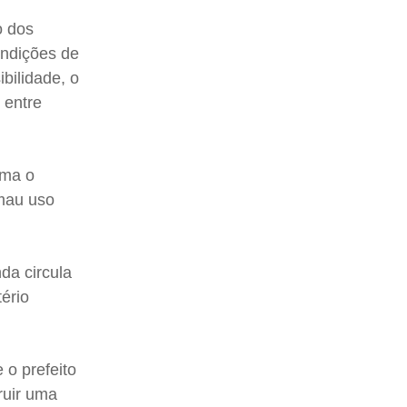
o dos
ondições de
ibilidade, o
 entre
rma o
 mau uso
da circula
ério
 o prefeito
ruir uma