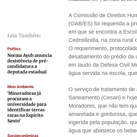
Direitos
Direitos
Direitos
Direitos
Economia
Economia
Economia
Economia
A Comissão de Direitos Hu
Cultura
Cultura
Cultura
Cultura
(OAB/ES) foi requerida a pr
em que se encontra a Escola
Colunas
Colunas
Colunas
Colunas
Leia Também:
Cedrolândia, na zona rural
Caetano Roque
Caetano Roque
Caetano Roque
Caetano Roque
O requerimento, protocolado
Política
Gustavo Bastos
Gustavo Bastos
Gustavo Bastos
Gustavo Bastos
Norma Ayub anuncia
desabamento do prédio da u
desistência de pré-
Jr Mignone (in memorian)
Jr Mignone (in memorian)
Jr Mignone (in memorian)
Jr Mignone (in memorian)
em laudo da Defesa Civil Mu
candidatura a
Wanda Sily
Wanda Sily
Wanda Sily
Wanda Sily
deputada estadual
água servida na escola, q
Meio Ambiente
O serviço de tratamento de
Publicidade Legal
Publicidade Legal
Publicidade Legal
Publicidade Legal
‘Mineradoras já
Saneamento (Cesan) e hoje 
procuram a
Anuncie
Anuncie
Anuncie
Anuncie
universidade para
Moradores, que não tem qual
identificar terras
amarelada e gordurosa, que
raras no Espírito
Quem Somos
Quem Somos
Quem Somos
Quem Somos
Santo’
ingerida pela população, q
Expediente
Expediente
Expediente
Expediente
água que abastece os bebe
Socioeconômicas
Contato
Contato
Contato
Contato