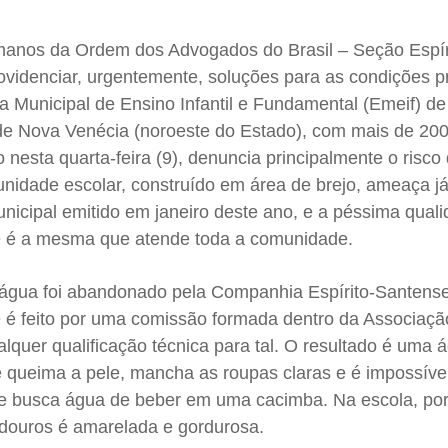
manos da Ordem dos Advogados do Brasil – Seção Espír
ovidenciar, urgentemente, soluções para as condições p
 Municipal de Ensino Infantil e Fundamental (Emeif) de
 de Nova Venécia (noroeste do Estado), com mais de 200
 nesta quarta-feira (9), denuncia principalmente o risco
nidade escolar, construído em área de brejo, ameaça j
nicipal emitido em janeiro deste ano, e a péssima qual
ue é a mesma que atende toda a comunidade.
 água foi abandonado pela Companhia Espírito-Santens
é feito por uma comissão formada dentro da Associaçã
quer qualificação técnica para tal. O resultado é uma 
 queima a pele, mancha as roupas claras e é impossível
ue busca água de beber em uma cacimba. Na escola, po
douros é amarelada e gordurosa.