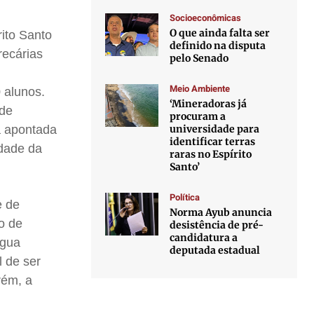
Socioeconômicas
O que ainda falta ser
ito Santo
definido na disputa
recárias
pelo Senado
Meio Ambiente
 alunos.
‘Mineradoras já
 de
procuram a
universidade para
á apontada
identificar terras
idade da
raras no Espírito
Santo’
Política
e de
Norma Ayub anuncia
o de
desistência de pré-
candidatura a
água
deputada estadual
 de ser
rém, a