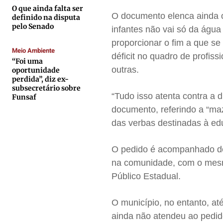
O que ainda falta ser
O documento elenca ainda ou
Anuncie
Anuncie
Anuncie
Anuncie
definido na disputa
pelo Senado
infantes não vai só da águ
proporcionar o fim a que se 
Termos de Uso
Termos de Uso
Termos de Uso
Termos de Uso
Meio Ambiente
déficit no quadro de profiss
“Foi uma
Privacidade
Privacidade
Privacidade
Privacidade
outras.
oportunidade
perdida”, diz ex-
subsecretário sobre
“Tudo isso atenta contra a
Funsaf
documento, referindo a “ma
das verbas destinadas à ed
O pedido é acompanhado de
na comunidade, com o mesmo
Público Estadual.
O município, no entanto, a
ainda não atendeu ao pedid