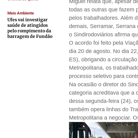
Miguel relata que, apesar d
Contato
Contato
Contato
Contato
todas as outras que fazem p
Anuncie
Anuncie
Anuncie
Anuncie
Meio Ambiente
pelos trabalhadores. Além d
Ufes vai investigar
saúde de atingidos
demais, Serramar, Serrana 
pelo rompimento da
Termos de Uso
Termos de Uso
Termos de Uso
Termos de Uso
o Sindirodoviários afirma q
barragem de Fundão
Privacidade
Privacidade
Privacidade
Privacidade
O acordo foi feito pela Viaç
dia 20 de agosto. No dia 22
ES), obrigando a circulaçã
Metropolitana, os trabalhad
processo seletivo para cont
Na ocasião o diretor do Sin
categoria acreditava que a 
dessa segunda-feira (24), o
também opera linhas do Tra
Metropolitana a negociar. O