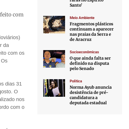
raras no Espírito
Santo’
 feito com
Meio Ambiente
Fragmentos plásticos
continuam a aparecer
nas praias da Serra e
oviários)
de Aracruz
r da
Socioeconômicas
eito com os
O que ainda falta ser
. Os
definido na disputa
pelo Senado
Política
os dias 31
Norma Ayub anuncia
gosto. O
desistência de pré-
candidatura a
alizado nos
deputada estadual
cordo com o