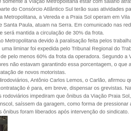
e somente a Viação Metropolitana estar com salário atr
arte do Consórcio Atlântico Sul terão suas atividades p
a Metropolitana, a Vereda e a Praia Sol operam em Vila
e Santa Paula, atuam na Serra. Em comunicado nas rede
ue será mantida a circulação de 30% da frota.
ão Metropolitana devido à paralisação feita pelos trabal
, uma liminar foi expedida pelo Tribunal Regional do Tra
o de pelo menos 60% da frota da operadora. Segundo a 
ores não estavam garantindo essa porcentagem, o que a 
ratação de novos motoristas.
dirodoviários, Antônio Carlos Lemos, o Carlão, afirmou q
contratação é para, em breve, dispensar os grevistas. 
s rodoviários impediram que ônibus da Viação Praia Sol
nscol, saíssem da garagem, como forma de pressionar 
s ônibus foram liberados após intervenção do sindicato.