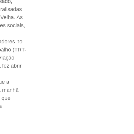
asado,
aralisadas
 Velha. As
s sociais,
hadores no
balho (TRT-
Viação
fez abrir
ue a
Na manhã
, que
a