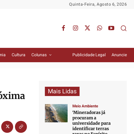
Quinta-Feira, Agosto 6, 2026
mia
Cultura
Colunas
Publicidade Legal
Anuncie
Mais Lidas
róxima
Meio Ambiente
‘Mineradoras já
procuram a
universidade para
identificar terras