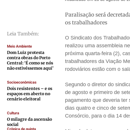
Direitos
Direitos
Direitos
Direitos
Paralisação será decretad
Economia
Economia
Economia
Economia
os trabalhadores
Cultura
Cultura
Cultura
Cultura
Leia Também:
Colunas
Colunas
Colunas
Colunas
O Sindicato dos Trabalhador
Caetano Roque
Caetano Roque
Caetano Roque
Caetano Roque
realizou uma assembleia nes
Meio Ambiente
Gustavo Bastos
Gustavo Bastos
Gustavo Bastos
Gustavo Bastos
Dom Luiz protesta
próxima quarta-feira (2), c
contra obras do Porto
trabalhadores da Viação Met
Jr Mignone (in memorian)
Jr Mignone (in memorian)
Jr Mignone (in memorian)
Jr Mignone (in memorian)
Central: ‘É como se nós
não estivéssemos aqui’
rodoviários estão com o sal
Wanda Sily
Wanda Sily
Wanda Sily
Wanda Sily
Socioeconômicas
Segundo o diretor do sindi
Publicidade Legal
Publicidade Legal
Publicidade Legal
Publicidade Legal
Dois resistentes – e os
de agosto e primeiro de se
espaços em aberto no
Anuncie
Anuncie
Anuncie
Anuncie
cenário eleitoral
pagamento que deveria ter 
dias quatro e cinco de sete
Cultura
Consórcio, para o dia 14 
Quem Somos
Quem Somos
Quem Somos
Quem Somos
O milagre da ascensão
Expediente
Expediente
Expediente
Expediente
social
Crônica de quinta