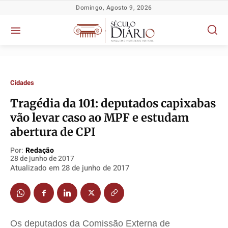
Domingo, Agosto 9, 2026
Cidades
Tragédia da 101: deputados capixabas
Política
Política
Política
Política
vão levar caso ao MPF e estudam
abertura de CPI
Socioeconômicas
Socioeconômicas
Socioeconômicas
Socioeconômicas
TV Século
TV Século
TV Século
TV Século
Por:
Redação
28 de junho de 2017
Justiça
Justiça
Justiça
Justiça
Atualizado em
28 de junho de 2017
Educação
Educação
Educação
Educação
Segurança
Segurança
Segurança
Segurança
Meio Ambiente
Meio Ambiente
Meio Ambiente
Meio Ambiente
Saúde
Saúde
Saúde
Saúde
Os deputados da Comissão Externa de