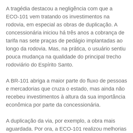
Expediente
Expediente
Expediente
Expediente
A tragédia destacou a negligência com que a
Contato
Contato
Contato
Contato
ECO-101 vem tratando os investimentos na
Anuncie
Anuncie
Anuncie
Anuncie
rodovia, em especial as obras de duplicação. A
concessionária iniciou há três anos a cobrança de
Termos de Uso
Termos de Uso
Termos de Uso
Termos de Uso
tarifa nas sete praças de pedágio implantadas ao
Privacidade
Privacidade
Privacidade
Privacidade
longo da rodovia. Mas, na prática, o usuário sentiu
pouca mudança na qualidade do principal trecho
rodoviário do Espírito Santo.
A BR-101 abriga a maior parte do fluxo de pessoas
e mercadorias que cruza o estado, mas ainda não
recebeu investimentos à altura da sua importância
econômica por parte da concessionária.
A duplicação da via, por exemplo, a obra mais
aguardada. Por ora, a ECO-101 realizou melhorias