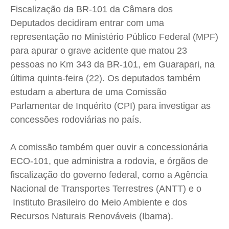
Fiscalização da BR-101 da Câmara dos
Cidades
Cidades
Cidades
Cidades
Deputados decidiram entrar com uma
Direitos
Direitos
Direitos
Direitos
representação no Ministério Público Federal (MPF)
Economia
Economia
Economia
Economia
para apurar o grave acidente que matou 23
Cultura
Cultura
Cultura
Cultura
pessoas no Km 343 da BR-101, em Guarapari, na
Colunas
Colunas
Colunas
Colunas
última quinta-feira (22). Os deputados também
Caetano Roque
Caetano Roque
Caetano Roque
Caetano Roque
estudam a abertura de uma Comissão
Parlamentar de Inquérito (CPI) para investigar as
Gustavo Bastos
Gustavo Bastos
Gustavo Bastos
Gustavo Bastos
concessões rodoviárias no país.
Jr Mignone (in memorian)
Jr Mignone (in memorian)
Jr Mignone (in memorian)
Jr Mignone (in memorian)
Wanda Sily
Wanda Sily
Wanda Sily
Wanda Sily
A comissão também quer ouvir a concessionária
ECO-101, que administra a rodovia, e órgãos de
Publicidade Legal
Publicidade Legal
Publicidade Legal
Publicidade Legal
fiscalização do governo federal, como a Agência
Anuncie
Anuncie
Anuncie
Anuncie
Nacional de Transportes Terrestres (ANTT) e o
Instituto Brasileiro do Meio Ambiente e dos
Recursos Naturais Renováveis (Ibama).
Quem Somos
Quem Somos
Quem Somos
Quem Somos