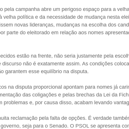
o pela campanha abre um perigoso espaço para a velha 
à velha política e da necessidade de mudança nesta ele
gissem novas lideranças, mudanças na escolha dos cand
or parte do eleitorado em relação aos nomes apresent
.
cidos estão na frente, não seria justamente pela escol
e discurso não é exatamente assim. As condições coloc
não garantem esse equilíbrio na disputa.
icos na disputa proporcional apontam para nomes já car
mentação das coligações e pelas brechas da Lei da Fic
em problemas e, por causa disso, acabam levando vanta
uita reclamação pela falta de opções. É verdade també
o governo, seja para o Senado. O PSOL se apresenta c