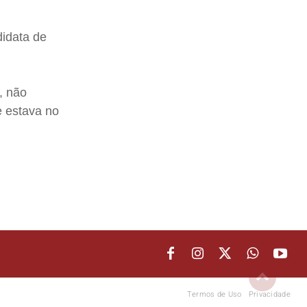
didata de
, não
e estava no
Termos de Uso
Privacidade