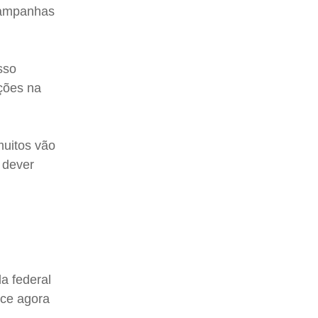
 campanhas
sso
ações na
muitos vão
 dever
a federal
ece agora