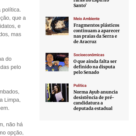
raras no Espírito
Santo’
política.
ição, que a
Meio Ambiente
Fragmentos plásticos
idatos, e
continuam a aparecer
ados, mas
nas praias da Serra e
de Aracruz
Socioeconômicas
ha do
O que ainda falta ser
definido na disputa
adas pelo
pelo Senado
Política
imbados,
Norma Ayub anuncia
desistência de pré-
ha Limpa,
candidatura a
gem.
deputada estadual
m, não há
omo opção,