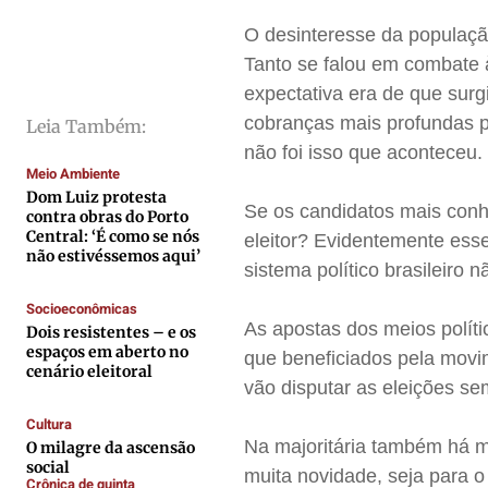
Direitos
Direitos
Direitos
Direitos
O desinteresse da populaçã
Economia
Economia
Economia
Economia
Tanto se falou em combate 
Cultura
Cultura
Cultura
Cultura
expectativa era de que sur
Colunas
Colunas
Colunas
Colunas
cobranças mais profundas p
Leia Também:
não foi isso que aconteceu
Caetano Roque
Caetano Roque
Caetano Roque
Caetano Roque
Meio Ambiente
Gustavo Bastos
Gustavo Bastos
Gustavo Bastos
Gustavo Bastos
Dom Luiz protesta
Se os candidatos mais conhe
contra obras do Porto
Jr Mignone (in memorian)
Jr Mignone (in memorian)
Jr Mignone (in memorian)
Jr Mignone (in memorian)
Central: ‘É como se nós
eleitor? Evidentemente ess
Wanda Sily
Wanda Sily
Wanda Sily
Wanda Sily
não estivéssemos aqui’
sistema político brasileiro 
Socioeconômicas
Publicidade Legal
Publicidade Legal
Publicidade Legal
Publicidade Legal
As apostas dos meios polít
Dois resistentes – e os
espaços em aberto no
que beneficiados pela movi
Anuncie
Anuncie
Anuncie
Anuncie
cenário eleitoral
vão disputar as eleições s
Cultura
Quem Somos
Quem Somos
Quem Somos
Quem Somos
Na majoritária também há m
O milagre da ascensão
Expediente
Expediente
Expediente
Expediente
social
muita novidade, seja para 
Crônica de quinta