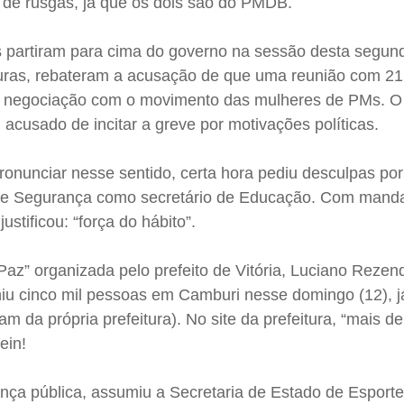
ca de rusgas, já que os dois são do PMDB.
 partiram para cima do governo na sessão desta segun
duras, rebateram a acusação de que uma reunião com 21
a negociação com o movimento das mulheres de PMs. O
), acusado de incitar a greve por motivações políticas.
ronunciar nesse sentido, certa hora pediu desculpas por 
o de Segurança como secretário de Educação. Com mand
ustificou: “força do hábito”.
Paz” organizada pelo prefeito de Vitória, Luciano Reze
niu cinco mil pessoas em Camburi nesse domingo (12), j
m da própria prefeitura). No site da prefeitura, “mais de 
ein!
ça pública, assumiu a Secretaria de Estado de Esporte