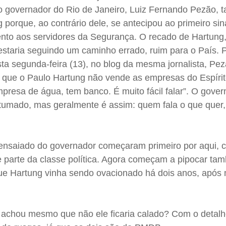
o governador do Rio de Janeiro, Luiz Fernando Pezão,
 porque, ao contrário dele, se antecipou ao primeiro sin
nto aos servidores da Segurança. O recado de Hartung
estaria seguindo um caminho errado, ruim para o País. 
sta segunda-feira (13), no blog da mesma jornalista, Pe
or que o Paulo Hartung não vende as empresas do Espíri
presa de água, tem banco. É muito fácil falar”. O gove
tumado, mas geralmente é assim: quem fala o que quer,
 ensaiado do governador começaram primeiro por aqui, 
 parte da classe política. Agora começam a pipocar t
ue Hartung vinha sendo ovacionado há dois anos, após 
.
 achou mesmo que não ele ficaria calado? Com o detal