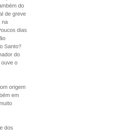
 também do
al de greve
, na
Poucos dias
zão
to Santo?
rnador do
 ouve o
com origem
ambém em
muito
he dos