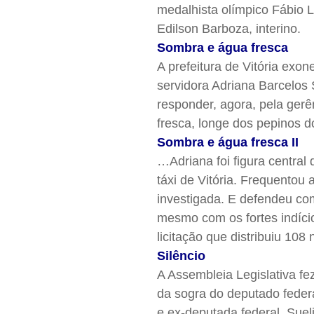
medalhista olímpico Fábio L
Edilson Barboza, interino.
Sombra e água fresca
A prefeitura de Vitória exo
servidora Adriana Barcelos 
responder, agora, pela ger
fresca, longe dos pepinos 
Sombra e água fresca II
…Adriana foi figura central
táxi de Vitória. Frequentou
investigada. E defendeu co
mesmo com os fortes indício
licitação que distribuiu 10
Silêncio
A Assembleia Legislativa fe
da sogra do deputado feder
e ex-deputada federal, Sueli