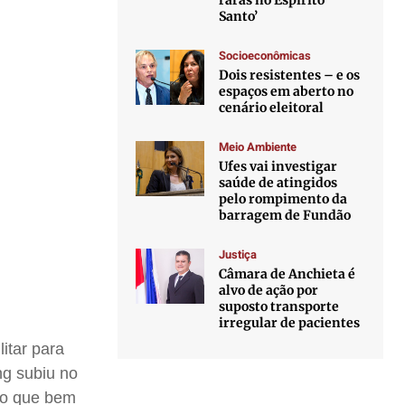
raras no Espírito
Santo’
Socioeconômicas
Dois resistentes – e os
espaços em aberto no
cenário eleitoral
Meio Ambiente
Ufes vai investigar
saúde de atingidos
pelo rompimento da
barragem de Fundão
Justiça
Câmara de Anchieta é
alvo de ação por
suposto transporte
irregular de pacientes
itar para
ng subiu no
u o que bem