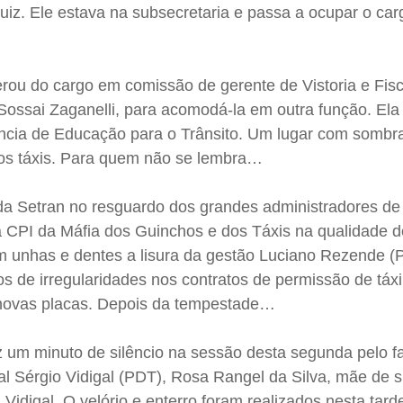
uiz. Ele estava na subsecretaria e passa a ocupar o car
nerou do cargo em comissão de gerente de Vistoria e Fisc
Sossai Zaganelli, para acomodá-la em outra função. Ela
ência de Educação para o Trânsito. Um lugar com sombr
dos táxis. Para quem não se lembra…
 da Setran no resguardo dos grandes administradores de
 a CPI da Máfia dos Guinchos e dos Táxis na qualidade 
m unhas e dentes a lisura da gestão Luciano Rezende (
s de irregularidades nos contratos de permissão de táxi
8 novas placas. Depois da tempestade…
z um minuto de silêncio na sessão desta segunda pelo f
al Sérgio Vidigal (PDT), Rosa Rangel da Silva, mãe de 
 Vidigal. O velório e enterro foram realizados nesta tard