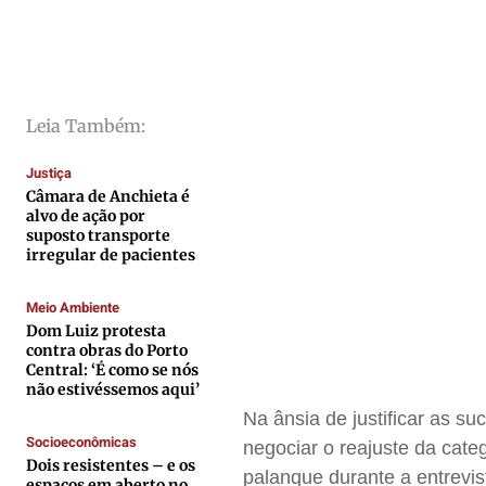
Cidades
Cidades
Cidades
Cidades
Direitos
Direitos
Direitos
Direitos
Economia
Economia
Economia
Economia
Cultura
Cultura
Cultura
Cultura
Leia Também:
Colunas
Colunas
Colunas
Colunas
Justiça
Caetano Roque
Caetano Roque
Caetano Roque
Caetano Roque
Câmara de Anchieta é
Gustavo Bastos
Gustavo Bastos
Gustavo Bastos
Gustavo Bastos
alvo de ação por
suposto transporte
Jr Mignone (in memorian)
Jr Mignone (in memorian)
Jr Mignone (in memorian)
Jr Mignone (in memorian)
irregular de pacientes
Wanda Sily
Wanda Sily
Wanda Sily
Wanda Sily
Meio Ambiente
Dom Luiz protesta
Publicidade Legal
Publicidade Legal
Publicidade Legal
Publicidade Legal
contra obras do Porto
Central: ‘É como se nós
Anuncie
Anuncie
Anuncie
Anuncie
não estivéssemos aqui’
Na ânsia de justificar as s
Socioeconômicas
negociar o reajuste da cate
Quem Somos
Quem Somos
Quem Somos
Quem Somos
Dois resistentes – e os
palanque durante a entrevi
Expediente
Expediente
Expediente
Expediente
espaços em aberto no