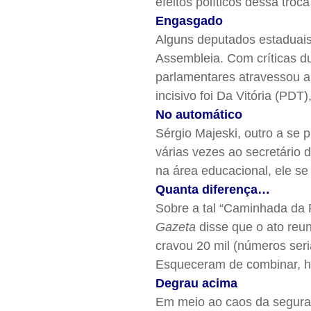
efeitos políticos dessa tro
Engasgado
Alguns deputados estaduais
Assembleia. Com críticas 
parlamentares atravessou 
incisivo foi Da Vitória (PDT
No automático
Sérgio Majeski, outro a se p
várias vezes ao secretári
na área educacional, ele se j
Quanta diferença…
Sobre a tal “Caminhada da 
Gazeta
disse que o ato reu
cravou 20 mil (números seria
Esqueceram de combinar, h
Degrau acima
Em meio ao caos da seguran