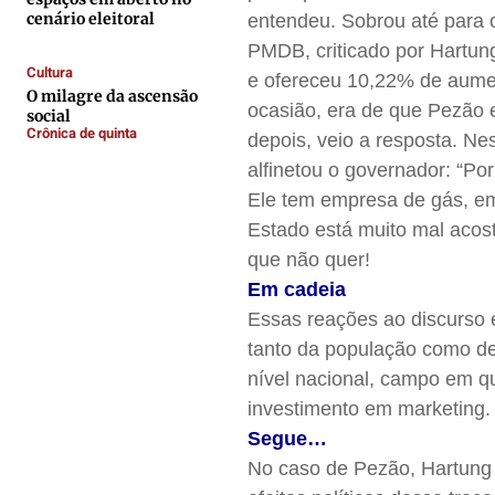
cenário eleitoral
entendeu. Sobrou até para 
Contato
Contato
Contato
Contato
PMDB, criticado por Hartung
Anuncie
Anuncie
Anuncie
Anuncie
Cultura
e ofereceu 10,22% de aume
O milagre da ascensão
ocasião, era de que Pezão 
social
Crônica de quinta
Termos de Uso
Termos de Uso
Termos de Uso
Termos de Uso
depois, veio a resposta. Ne
Privacidade
Privacidade
Privacidade
Privacidade
alfinetou o governador: “P
Ele tem empresa de gás, em
Estado está muito mal acos
que não quer!
Em cadeia
Essas reações ao discurso
tanto da população como de
nível nacional, campo em q
investimento em marketing
Segue…
No caso de Pezão, Hartung