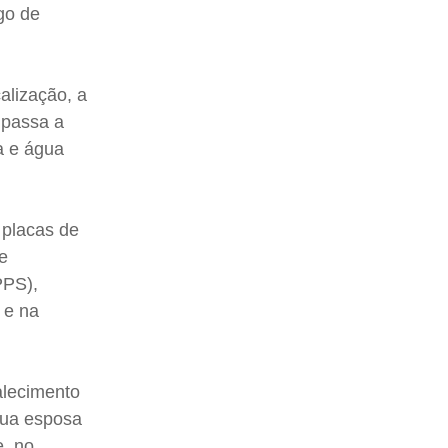
go de
alização, a
 passa a
a e água
 placas de
de
PPS),
 e na
alecimento
sua esposa
e, no