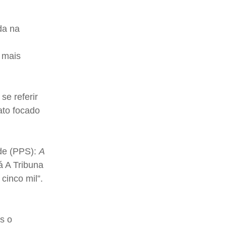
da na
 mais
se referir
ato focado
nde (PPS):
A
á A Tribuna
cinco mil”.
s o