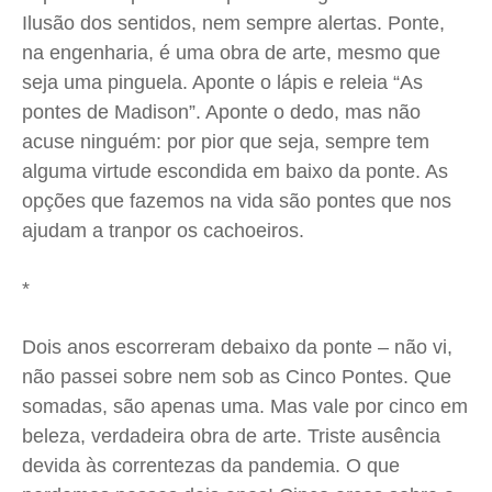
Quem Somos
Quem Somos
Quem Somos
Quem Somos
Ilusão dos sentidos, nem sempre alertas. Ponte,
Expediente
Expediente
Expediente
Expediente
na engenharia, é uma obra de arte, mesmo que
Contato
Contato
Contato
Contato
seja uma pinguela. Aponte o lápis e releia “As
Anuncie
Anuncie
Anuncie
Anuncie
pontes de Madison”. Aponte o dedo, mas não
acuse ninguém: por pior que seja, sempre tem
alguma virtude escondida em baixo da ponte. As
Termos de Uso
Termos de Uso
Termos de Uso
Termos de Uso
opções que fazemos na vida são pontes que nos
Privacidade
Privacidade
Privacidade
Privacidade
ajudam a tranpor os cachoeiros.
*
Dois anos escorreram debaixo da ponte – não vi,
não passei sobre nem sob as Cinco Pontes. Que
somadas, são apenas uma. Mas vale por cinco em
beleza, verdadeira obra de arte. Triste ausência
devida às correntezas da pandemia. O que