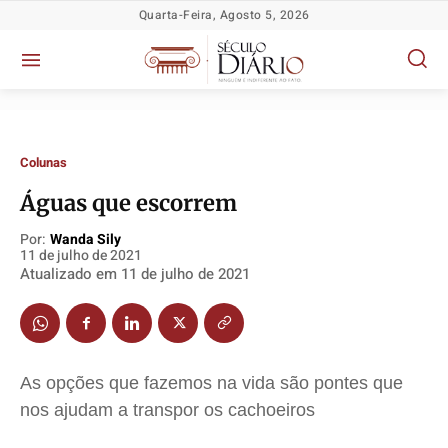
Quarta-Feira, Agosto 5, 2026
Colunas
Águas que escorrem
Por:
Wanda Sily
Política
Política
Política
Política
11 de julho de 2021
Atualizado em
11 de julho de 2021
Socioeconômicas
Socioeconômicas
Socioeconômicas
Socioeconômicas
TV Século
TV Século
TV Século
TV Século
Justiça
Justiça
Justiça
Justiça
Educação
Educação
Educação
Educação
As opções que fazemos na vida são pontes que
Segurança
Segurança
Segurança
Segurança
nos ajudam a transpor os cachoeiros
Meio Ambiente
Meio Ambiente
Meio Ambiente
Meio Ambiente