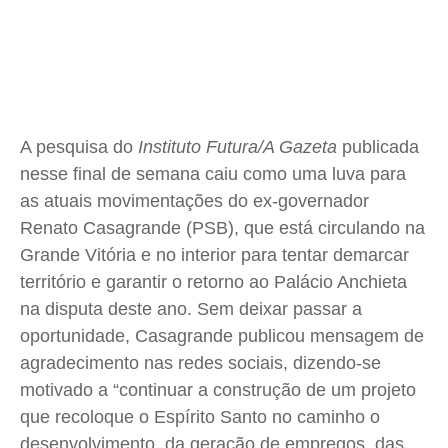
Saúde
Saúde
Saúde
Saúde
Cidades
Cidades
Cidades
Cidades
Direitos
Direitos
Direitos
Direitos
Economia
Economia
Economia
Economia
A pesquisa do
Instituto Futura/A Gazeta
publicada
Cultura
Cultura
Cultura
Cultura
nesse final de semana caiu como uma luva para
Colunas
Colunas
Colunas
Colunas
as atuais movimentações do ex-governador
Caetano Roque
Caetano Roque
Caetano Roque
Caetano Roque
Renato Casagrande (PSB), que está circulando na
Gustavo Bastos
Gustavo Bastos
Gustavo Bastos
Gustavo Bastos
Grande Vitória e no interior para tentar demarcar
Jr Mignone (in memorian)
Jr Mignone (in memorian)
Jr Mignone (in memorian)
Jr Mignone (in memorian)
território e garantir o retorno ao Palácio Anchieta
na disputa deste ano. Sem deixar passar a
Wanda Sily
Wanda Sily
Wanda Sily
Wanda Sily
oportunidade, Casagrande publicou mensagem de
agradecimento nas redes sociais, dizendo-se
Publicidade Legal
Publicidade Legal
Publicidade Legal
Publicidade Legal
motivado a “continuar a construção de um projeto
Anuncie
Anuncie
Anuncie
Anuncie
que recoloque o Espírito Santo no caminho o
desenvolvimento, da geração de empregos, das