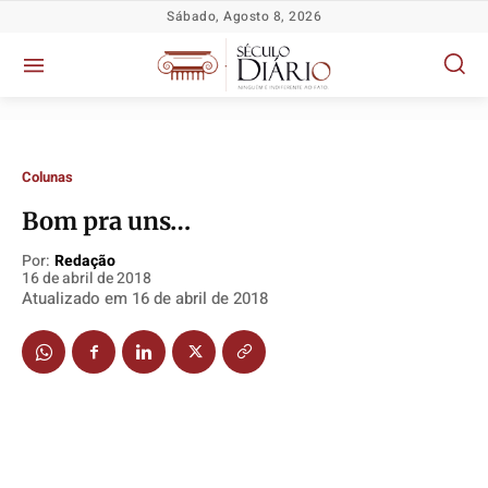
Sábado, Agosto 8, 2026
Colunas
Bom pra uns…
Por:
Redação
16 de abril de 2018
Política
Política
Política
Política
Atualizado em
16 de abril de 2018
Socioeconômicas
Socioeconômicas
Socioeconômicas
Socioeconômicas
TV Século
TV Século
TV Século
TV Século
Justiça
Justiça
Justiça
Justiça
Educação
Educação
Educação
Educação
Segurança
Segurança
Segurança
Segurança
Meio Ambiente
Meio Ambiente
Meio Ambiente
Meio Ambiente