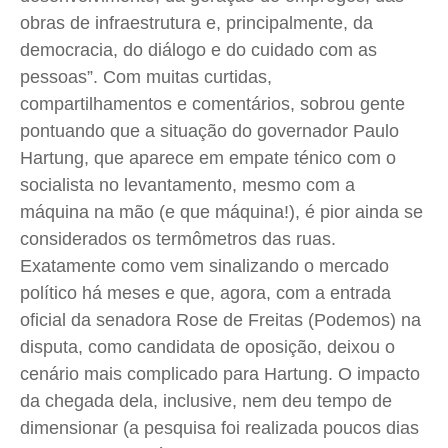
Quem Somos
Quem Somos
Quem Somos
Quem Somos
obras de infraestrutura e, principalmente, da
democracia, do diálogo e do cuidado com as
Expediente
Expediente
Expediente
Expediente
pessoas”. Com muitas curtidas,
Contato
Contato
Contato
Contato
compartilhamentos e comentários, sobrou gente
Anuncie
Anuncie
Anuncie
Anuncie
pontuando que a situação do governador Paulo
Hartung, que aparece em empate ténico com o
Termos de Uso
Termos de Uso
Termos de Uso
Termos de Uso
socialista no levantamento, mesmo com a
Privacidade
Privacidade
Privacidade
Privacidade
máquina na mão (e que máquina!), é pior ainda se
considerados os termômetros das ruas.
Exatamente como vem sinalizando o mercado
político há meses e que, agora, com a entrada
oficial da senadora Rose de Freitas (Podemos) na
disputa, como candidata de oposição, deixou o
cenário mais complicado para Hartung. O impacto
da chegada dela, inclusive, nem deu tempo de
dimensionar (a pesquisa foi realizada poucos dias