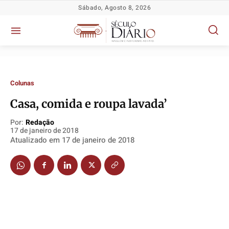
Sábado, Agosto 8, 2026
Colunas
Casa, comida e roupa lavada’
Por:
Redação
17 de janeiro de 2018
Política
Política
Política
Política
Atualizado em
17 de janeiro de 2018
Socioeconômicas
Socioeconômicas
Socioeconômicas
Socioeconômicas
TV Século
TV Século
TV Século
TV Século
Justiça
Justiça
Justiça
Justiça
Educação
Educação
Educação
Educação
Segurança
Segurança
Segurança
Segurança