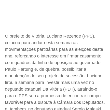
Meio Ambiente
Meio Ambiente
Meio Ambiente
Meio Ambiente
Saúde
Saúde
Saúde
Saúde
Cidades
Cidades
Cidades
Cidades
Direitos
Direitos
Direitos
Direitos
Economia
Economia
Economia
Economia
O prefeito de Vitória, Luciano Rezende (PPS),
Cultura
Cultura
Cultura
Cultura
colocou para andar nesta semana as
Colunas
Colunas
Colunas
Colunas
movimentações partidárias para as eleições deste
Caetano Roque
Caetano Roque
Caetano Roque
Caetano Roque
ano, reforçando o interesse em firmar casamento
Gustavo Bastos
Gustavo Bastos
Gustavo Bastos
Gustavo Bastos
com quadros da linha de oposição ao governador
Jr Mignone (in memorian)
Jr Mignone (in memorian)
Jr Mignone (in memorian)
Jr Mignone (in memorian)
Paulo Hartung e, de quebra, possibilitar a
manutenção do seu projeto de sucessão. Luciano
Wanda Sily
Wanda Sily
Wanda Sily
Wanda Sily
tirou a semana para investir mais uma vez no
deputado estadual Da Vitória (PDT), atraindo-o
Publicidade Legal
Publicidade Legal
Publicidade Legal
Publicidade Legal
para o PPS sob a promessa de encontrar campo
Anuncie
Anuncie
Anuncie
Anuncie
favorável para a disputa à Câmara dos Deputados,
e, também, no deputado estadual Sergio Majeski