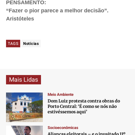
PENSAMENTO:
“Fazer o pior parece a melhor decisão”.
Aristóteles
TAGS
Notícias
Mais Lidas
Meio Ambiente
Dom Luiz protesta contra obras do
Porto Central: ‘É como se nós não
estivéssemos aqui’
Socioeconômicas
Alianças eleitorais – e o inusitado 11º