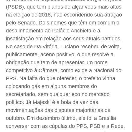
Quem Somos
Quem Somos
Quem Somos
Quem Somos
(PSDB), que tem planos de alçar voos mais altos
na eleição de 2018, não escondendo sua atração
Expediente
Expediente
Expediente
Expediente
pelo Senado. Dois nomes que têm em comum o
Contato
Contato
Contato
Contato
desalinhamento ao Palácio Anchieta e a
Anuncie
Anuncie
Anuncie
Anuncie
insatisfação em relação aos seus atuais partidos.
No caso de Da Vitória, Luciano recebeu de volta,
Termos de Uso
Termos de Uso
Termos de Uso
Termos de Uso
publicamente, aceno positivo, o que resolve a
Privacidade
Privacidade
Privacidade
Privacidade
obrigação que tem de apresentar um nome
competitivo à Câmara, como exige a Nacional do
PPS. Na falta do que oferecer, o prefeito vinha
colocando gás em alguns membros do
secretariado, sem qualquer eco no mercado
político. Já Majeski é a bola da vez das
movimentações das disputas majoritárias de
outubro. Em dezembro último, ele foi a Brasília
conversar com as cúpulas do PPS, PSB e a Rede,