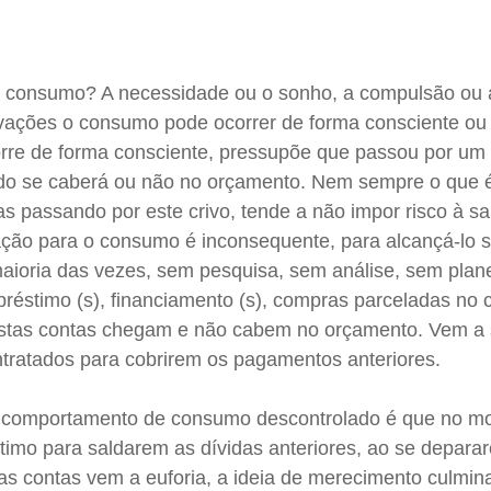
o consumo? A necessidade ou o sonho, a compulsão ou 
vações o consumo pode ocorrer de forma consciente ou
rre de forma consciente, pressupõe que passou por um
ado se caberá ou não no orçamento. Nem sempre o que 
s passando por este crivo, tende a não impor risco à s
ação para o consumo é inconsequente, para alcançá-lo 
 maioria das vezes, sem pesquisa, sem análise, sem plan
réstimo (s), financiamento (s), compras parceladas no 
, estas contas chegam e não cabem no orçamento. Vem a 
ratados para cobrirem os pagamentos anteriores.
 comportamento de consumo descontrolado é que no 
imo para saldarem as dívidas anteriores, ao se depar
s contas vem a euforia, a ideia de merecimento culmin