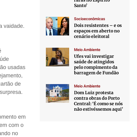
raras no Espírito
Santo’
Socioeconômicas
Dois resistentes – e os
a vaidade.
espaços em aberto no
cenário eleitoral
Meio Ambiente
é
Ufes vai investigar
aúde
saúde de atingidos
são usadas
pelo rompimento da
barragem de Fundão
ejamento,
cartão de
Meio Ambiente
surpresa.
Dom Luiz protesta
contra obras do Porto
Central: ‘É como se nós
não estivéssemos aqui’
momento em
arem com o
ando no