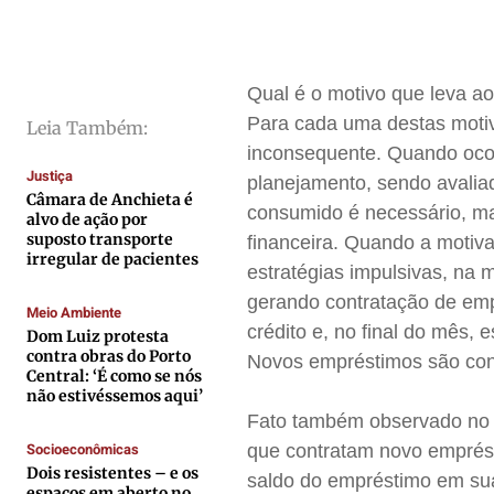
Direitos
Direitos
Direitos
Direitos
Economia
Economia
Economia
Economia
Qual é o motivo que leva a
Cultura
Cultura
Cultura
Cultura
Para cada uma destas moti
Leia Também:
Colunas
Colunas
Colunas
Colunas
inconsequente. Quando oco
Caetano Roque
Caetano Roque
Caetano Roque
Caetano Roque
Justiça
planejamento, sendo avali
Câmara de Anchieta é
Gustavo Bastos
Gustavo Bastos
Gustavo Bastos
Gustavo Bastos
consumido é necessário, ma
alvo de ação por
Jr Mignone (in memorian)
Jr Mignone (in memorian)
Jr Mignone (in memorian)
Jr Mignone (in memorian)
suposto transporte
financeira. Quando a motiv
irregular de pacientes
Wanda Sily
Wanda Sily
Wanda Sily
Wanda Sily
estratégias impulsivas, na
gerando contratação de emp
Meio Ambiente
crédito e, no final do mês
Dom Luiz protesta
Publicidade Legal
Publicidade Legal
Publicidade Legal
Publicidade Legal
contra obras do Porto
Novos empréstimos são cont
Anuncie
Anuncie
Anuncie
Anuncie
Central: ‘É como se nós
não estivéssemos aqui’
Fato também observado no
Quem Somos
Quem Somos
Quem Somos
Quem Somos
Socioeconômicas
que contratam novo emprést
Dois resistentes – e os
Expediente
Expediente
Expediente
Expediente
saldo do empréstimo em sua
espaços em aberto no