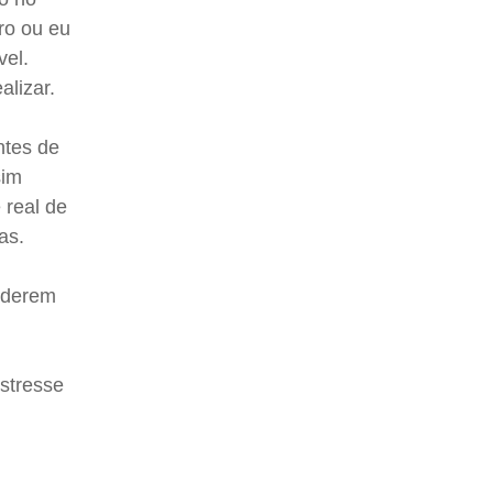
ro ou eu
vel.
alizar.
ntes de
sim
 real de
as.
oderem
stresse