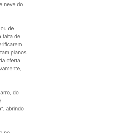
de neve do
 ou de
 falta de
rificarem
ratam planos
da oferta
ivamente,
arro, do
e
”, abrindo
ão no