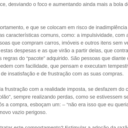
nce, desviando o foco e aumentando ainda mais a bola 
rtamento, e que se colocam em risco de inadimplência
s características comuns, como: a impulsividade, com a
ssoas que compram carros, imóveis e outros itens sem ve
 estas despesas e as que virão a partir delas, que cont
 regras do “pacote” adquirido. São pessoas que diante 
 cedem com facilidade, que pensam e executam tempest
 de insatisfação e de frustração com as suas compras.
a frustração com a realidade imposta, se desfazem do c
iolão”, sempre realizando perdas, como se estivessem s
ós a compra, esboçam um: – “não era isso que eu queria
novo vazio perigoso.
e tratar este comportamento? Estimular a adoção da raz