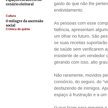
gasto do que não lhe perte
Contato
Contato
Contato
Contato
cenário eleitoral
endividamento.
Anuncie
Anuncie
Anuncie
Anuncie
Cultura
O milagre da ascensão
As pessoas com esse compo
social
Termos de Uso
Termos de Uso
Termos de Uso
Termos de Uso
Crônica de quinta
falência, apresentam alguma
Privacidade
Privacidade
Privacidade
Privacidade
um olhar no futuro. São pe
se suas receitas suportarão
de saúde sem verificarem as
insistente de um vendedor
gerando com isso, alto grau
Não raramente, movidos pel
consórcio, do seguro, do “v
desfazendo de inimigos. Ap
espaço à frustração e a um 
O que fazer para prevenir 