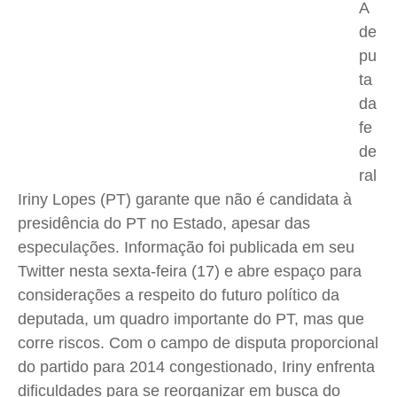
A
Meio Ambiente
Meio Ambiente
Meio Ambiente
Meio Ambiente
de
Saúde
Saúde
Saúde
Saúde
pu
Cidades
Cidades
Cidades
Cidades
ta
Direitos
Direitos
Direitos
Direitos
da
Economia
Economia
Economia
Economia
fe
Cultura
Cultura
Cultura
Cultura
de
Colunas
Colunas
Colunas
Colunas
ral
Iriny Lopes (PT) garante que não é candidata à
Caetano Roque
Caetano Roque
Caetano Roque
Caetano Roque
presidência do PT no Estado, apesar das
Gustavo Bastos
Gustavo Bastos
Gustavo Bastos
Gustavo Bastos
especulações. Informação foi publicada em seu
Jr Mignone (in memorian)
Jr Mignone (in memorian)
Jr Mignone (in memorian)
Jr Mignone (in memorian)
Twitter nesta sexta-feira (17) e abre espaço para
Wanda Sily
Wanda Sily
Wanda Sily
Wanda Sily
considerações a respeito do futuro político da
deputada, um quadro importante do PT, mas que
Publicidade Legal
Publicidade Legal
Publicidade Legal
Publicidade Legal
corre riscos. Com o campo de disputa proporcional
do partido para 2014 congestionado, Iriny enfrenta
Anuncie
Anuncie
Anuncie
Anuncie
dificuldades para se reorganizar em busca do