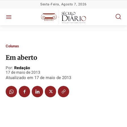
Sexta-Feira, Agosto 7, 2026
Colunas
Em aberto
Por:
Redação
17 de maio de 2013
Atualizado em
17 de maio de 2013
Política
Política
Política
Política
Socioeconômicas
Socioeconômicas
Socioeconômicas
Socioeconômicas
TV Século
TV Século
TV Século
TV Século
Justiça
Justiça
Justiça
Justiça
Educação
Educação
Educação
Educação
Segurança
Segurança
Segurança
Segurança