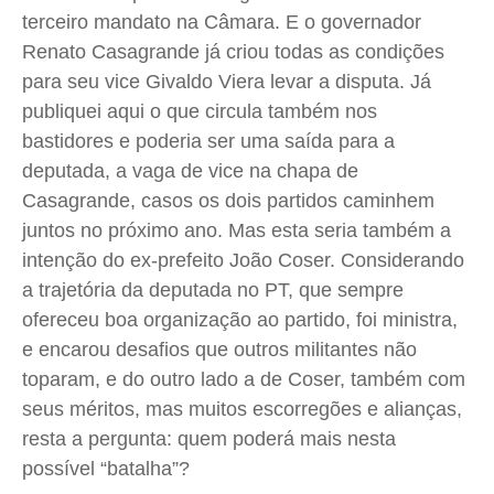
terceiro mandato na Câmara. E o governador
Quem Somos
Quem Somos
Quem Somos
Quem Somos
Renato Casagrande já criou todas as condições
Expediente
Expediente
Expediente
Expediente
para seu vice Givaldo Viera levar a disputa. Já
Contato
Contato
Contato
Contato
publiquei aqui o que circula também nos
Anuncie
Anuncie
Anuncie
Anuncie
bastidores e poderia ser uma saída para a
deputada, a vaga de vice na chapa de
Casagrande, casos os dois partidos caminhem
Termos de Uso
Termos de Uso
Termos de Uso
Termos de Uso
juntos no próximo ano. Mas esta seria também a
Privacidade
Privacidade
Privacidade
Privacidade
intenção do ex-prefeito João Coser. Considerando
a trajetória da deputada no PT, que sempre
ofereceu boa organização ao partido, foi ministra,
e encarou desafios que outros militantes não
toparam, e do outro lado a de Coser, também com
seus méritos, mas muitos escorregões e alianças,
resta a pergunta: quem poderá mais nesta
possível “batalha”?