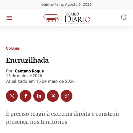
Quinta-Feira, Agosto 6, 2026
Colunas
Encruzilhada
Por:
Caetano Roque
15 de maio de 2026
Atualizado em
15 de maio de 2026
Política
Política
Política
Política
Socioeconômicas
Socioeconômicas
Socioeconômicas
Socioeconômicas
TV Século
TV Século
TV Século
TV Século
É preciso reagir à extrema direita e construir
Justiça
Justiça
Justiça
Justiça
presença nos territórios
Educação
Educação
Educação
Educação