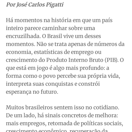
Segurança
Segurança
Segurança
Segurança
Por José Carlos Pigatti
Meio Ambiente
Meio Ambiente
Meio Ambiente
Meio Ambiente
Há momentos na história em que um país
Saúde
Saúde
Saúde
Saúde
inteiro parece caminhar sobre uma
Cidades
Cidades
Cidades
Cidades
encruzilhada. O Brasil vive um desses
Direitos
Direitos
Direitos
Direitos
momentos. Não se trata apenas de números da
Economia
Economia
Economia
Economia
economia, estatísticas de emprego ou
Cultura
Cultura
Cultura
Cultura
crescimento do Produto Interno Bruto (PIB). O
Colunas
Colunas
Colunas
Colunas
que está em jogo é algo mais profundo: a
forma como o povo percebe sua própria vida,
Caetano Roque
Caetano Roque
Caetano Roque
Caetano Roque
interpreta suas conquistas e constrói
Gustavo Bastos
Gustavo Bastos
Gustavo Bastos
Gustavo Bastos
esperança no futuro.
Jr Mignone (in memorian)
Jr Mignone (in memorian)
Jr Mignone (in memorian)
Jr Mignone (in memorian)
Wanda Sily
Wanda Sily
Wanda Sily
Wanda Sily
Muitos brasileiros sentem isso no cotidiano.
De um lado, há sinais concretos de melhora:
Publicidade Legal
Publicidade Legal
Publicidade Legal
Publicidade Legal
mais empregos, retomada de políticas sociais,
Anuncie
Anuncie
Anuncie
Anuncie
crescimento econômico, recuperação da