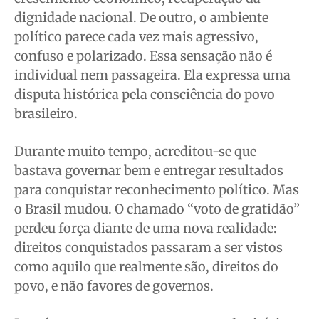
dignidade nacional. De outro, o ambiente
político parece cada vez mais agressivo,
Quem Somos
Quem Somos
Quem Somos
Quem Somos
confuso e polarizado. Essa sensação não é
Expediente
Expediente
Expediente
Expediente
individual nem passageira. Ela expressa uma
Contato
Contato
Contato
Contato
disputa histórica pela consciência do povo
Anuncie
Anuncie
Anuncie
Anuncie
brasileiro.
Durante muito tempo, acreditou-se que
Termos de Uso
Termos de Uso
Termos de Uso
Termos de Uso
bastava governar bem e entregar resultados
Privacidade
Privacidade
Privacidade
Privacidade
para conquistar reconhecimento político. Mas
o Brasil mudou. O chamado “voto de gratidão”
perdeu força diante de uma nova realidade:
direitos conquistados passaram a ser vistos
como aquilo que realmente são, direitos do
povo, e não favores de governos.