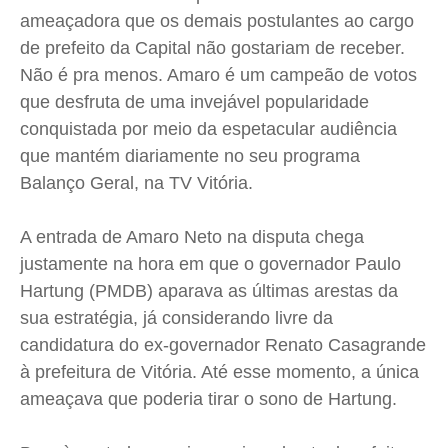
Quem Somos
Quem Somos
Quem Somos
Quem Somos
ameaçadora que os demais postulantes ao cargo
Expediente
Expediente
Expediente
Expediente
de prefeito da Capital não gostariam de receber.
Contato
Contato
Contato
Contato
Não é pra menos. Amaro é um campeão de votos
Anuncie
Anuncie
Anuncie
Anuncie
que desfruta de uma invejável popularidade
conquistada por meio da espetacular audiência
que mantém diariamente no seu programa
Termos de Uso
Termos de Uso
Termos de Uso
Termos de Uso
Balanço Geral, na TV Vitória.
Privacidade
Privacidade
Privacidade
Privacidade
A entrada de Amaro Neto na disputa chega
justamente na hora em que o governador Paulo
Hartung
(PMDB) aparava as últimas arestas da
sua estratégia, já considerando livre da
candidatura do ex-governador Renato Casagrande
à prefeitura de Vitória. Até esse momento, a única
ameaçava que poderia tirar o sono de
Hartung
.