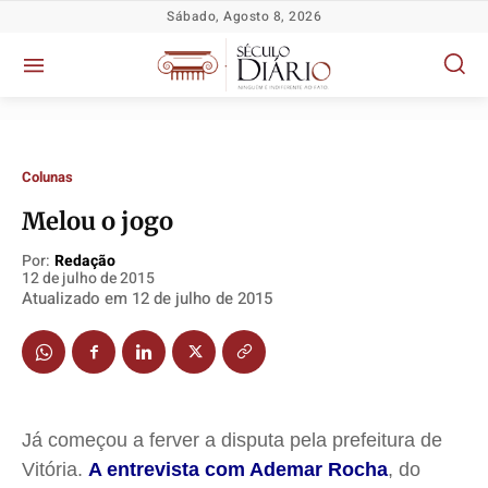
Sábado, Agosto 8, 2026
Colunas
Melou o jogo
Por:
Redação
Política
Política
Política
Política
12 de julho de 2015
Atualizado em
12 de julho de 2015
Socioeconômicas
Socioeconômicas
Socioeconômicas
Socioeconômicas
TV Século
TV Século
TV Século
TV Século
Justiça
Justiça
Justiça
Justiça
Educação
Educação
Educação
Educação
Já começou a ferver a disputa pela prefeitura de
Segurança
Segurança
Segurança
Segurança
Vitória.
A entrevista com Ademar Rocha
, do
Meio Ambiente
Meio Ambiente
Meio Ambiente
Meio Ambiente