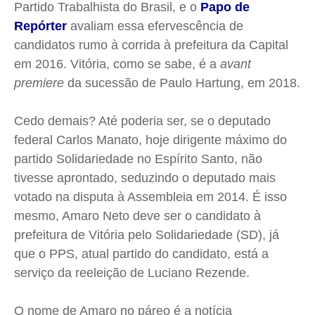
Partido Trabalhista do Brasil, e o
Papo de
Saúde
Saúde
Saúde
Saúde
Repórter
avaliam essa efervescência de
Cidades
Cidades
Cidades
Cidades
candidatos rumo à corrida à prefeitura da Capital
Direitos
Direitos
Direitos
Direitos
em 2016. Vitória, como se sabe, é a
avant
Economia
Economia
Economia
Economia
premiere
da sucessão de Paulo
Hartung
, em 2018.
Cultura
Cultura
Cultura
Cultura
Colunas
Colunas
Colunas
Colunas
Cedo demais? Até poderia ser, se o deputado
federal Carlos Manato, hoje dirigente máximo do
Caetano Roque
Caetano Roque
Caetano Roque
Caetano Roque
partido Solidariedade no Espírito Santo, não
Gustavo Bastos
Gustavo Bastos
Gustavo Bastos
Gustavo Bastos
tivesse aprontado, seduzindo o deputado mais
Jr Mignone (in memorian)
Jr Mignone (in memorian)
Jr Mignone (in memorian)
Jr Mignone (in memorian)
votado na disputa à Assembleia em 2014. É isso
Wanda Sily
Wanda Sily
Wanda Sily
Wanda Sily
mesmo, Amaro Neto deve ser o candidato à
prefeitura de Vitória pelo Solidariedade (
SD
), já
Publicidade Legal
Publicidade Legal
Publicidade Legal
Publicidade Legal
que o PPS, atual partido do candidato, está a
serviço da reeleição de Luciano
Rezende
.
Anuncie
Anuncie
Anuncie
Anuncie
O nome de Amaro no páreo é a notícia