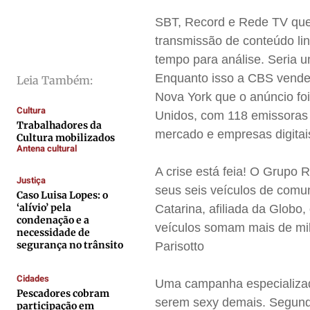
Direitos
Direitos
Direitos
Direitos
SBT, Record e Rede TV quer
Economia
Economia
Economia
Economia
transmissão de conteúdo lin
Cultura
Cultura
Cultura
Cultura
tempo para análise. Seria
Colunas
Colunas
Colunas
Colunas
Enquanto isso a CBS vende 
Leia Também:
Caetano Roque
Caetano Roque
Caetano Roque
Caetano Roque
Nova York que o anúncio foi
Cultura
Unidos, com 118 emissoras
Gustavo Bastos
Gustavo Bastos
Gustavo Bastos
Gustavo Bastos
Trabalhadores da
mercado e empresas digitai
Cultura mobilizados
Jr Mignone (in memorian)
Jr Mignone (in memorian)
Jr Mignone (in memorian)
Jr Mignone (in memorian)
Antena cultural
Wanda Sily
Wanda Sily
Wanda Sily
Wanda Sily
A crise está feia! O Grupo
Justiça
seus seis veículos de comu
Caso Luisa Lopes: o
Publicidade Legal
Publicidade Legal
Publicidade Legal
Publicidade Legal
‘alívio’ pela
Catarina, afiliada da Globo
condenação e a
Anuncie
Anuncie
Anuncie
Anuncie
veículos somam mais de mil
necessidade de
segurança no trânsito
Parisotto
Quem Somos
Quem Somos
Quem Somos
Quem Somos
Cidades
Uma campanha especializad
Expediente
Expediente
Expediente
Expediente
Pescadores cobram
serem sexy demais. Segundo
participação em
Contato
Contato
Contato
Contato