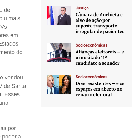
Justiça
o de
Câmara de Anchieta é
diu mais
alvo de ação por
suposto transporte
 TVs
irregular de pacientes
ores em
 Estados
Socioeconômicas
Alianças eleitorais – e
imento do
o inusitado 11º
candidato a senador
Socioeconômicas
ue vendeu
Dois resistentes – e os
V de Santa
espaços em aberto no
M. Esses
cenário eleitoral
irio
as por
 poderia