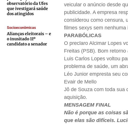
observatório da Ufes
veicular o anúncio desde qu
que ivestigará saúde
Anuncie
Anuncie
Anuncie
Anuncie
publicidade. A empresa resp
dos atingidos
considerou como censura, u
Termos de Uso
Termos de Uso
Termos de Uso
Termos de Uso
Socioeconômicas
filmes sexys sem nenhuma i
Alianças eleitorais – e
PARABÓLICAS
Privacidade
Privacidade
Privacidade
Privacidade
o inusitado 11º
O preclaro Alcimar Lopes vo
candidato a senador
Freitas (PSB). Bom retorno 
Luis Carlos Lopes voltou pa
problema de saúde, um abr
Léo Junior empresta seu co
Evair de Mello
Jô de Souza com toda sua c
aquisição.
MENSAGEM FINAL
Não é porque as coisas sã
que elas são difíceis. Lu