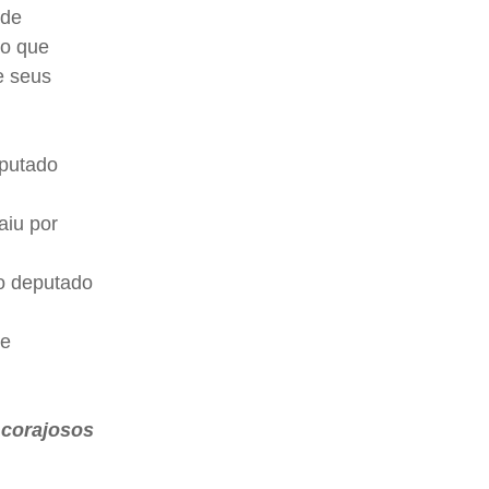
 de
 o que
e seus
eputado
aiu por
do deputado
te
 corajosos