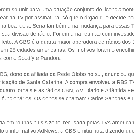
em se unir para uma atuação conjunta de licenciament
ear na TV por assinatura, só que o órgão que decide pe
 uma boa ideia. Seria também uma mudança para essas
sua divisão de rádio. Foi em uma reunião com investid
 feito. A CBS é a quarta maior operadora de rádios dos
 em 28 cidades americanas. Os motivos foram o encolh
s como Spotify e Pandora
 RBS, dono da afiliada da Rede Globo no sul, anunciou q
nicação de Santa Catarina. A compra envolveu a RBS T
, quatro jornais e as rádios CBN, AM Diário e Atlântida F
 funcionários. Os donos se chamam Carlos Sanches e L
a em roupas plus size foi recusada pelas TVs american
 o informativo AdNews, a CBS emitiu nota dizendo que