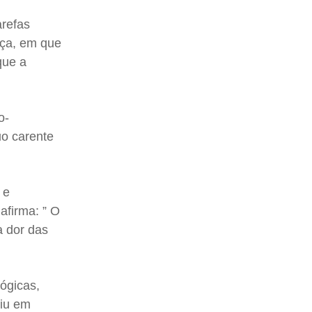
arefas
nça, em que
que a
o-
o carente
 e
afirma: ” O
a dor das
ógicas,
giu em