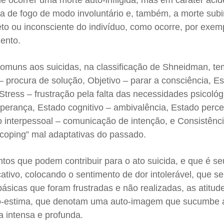
e ocorrer uma morte auto-infligida, mas em caráter acid
 de fogo de modo involuntário e, também, a morte subi
to ou inconsciente do indivíduo, como ocorre, por exem
lento.
 comuns aos suicidas, na classificação de Shneidman, t
– procura de solução, Objetivo – parar a consciência, Es
 Stress – frustração pela falta das necessidades psicológ
rança, Estado cognitivo – ambivalência, Estado perce
o interpessoal – comunicação de intenção, e Consistênc
“coping” mal adaptativas do passado.
os que podem contribuir para o ato suicida, e que é se
ativo, colocando o sentimento de dor intolerável, que se
ásicas que foram frustradas e não realizadas, as atitud
to-estima, que denotam uma auto-imagem que sucumbe 
a intensa e profunda.