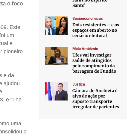
raras no Espírito
za o foco
Santo’
Socioeconômicas
Dois resistentes – e os
09. Este
espaços em aberto no
foi um
cenário eleitoral
tual e
Meio Ambiente
r pioneiro
Ufes vai investigar
saúde de atingidos
pelo rompimento da
barragem de Fundão
s e da
 e ajudou
Justiça
Câmara de Anchieta é
e
alvo de ação por
3, e “The
suposto transporte
irregular de pacientes
 como uma
onsolidou a