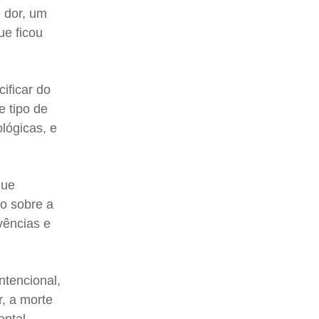
e dor, um
e ficou
ificar do
e tipo de
ológicas, e
que
ão sobre a
vências e
ntencional,
, a morte