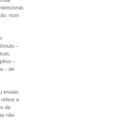
ental,
ntencional,
plo, num
em
tímulo –
icas,
ptivo –
ia – de
u ensaio
 refere a
es de
ao não