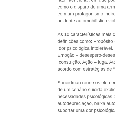
não intencional, em que pod
como o disparo de uma arma
com um protagonismo indire
acidente automobilístico vio
As 10 características mais
definições como: Propósito 
dor psicológica intolerável,
Emoção – desespero-desespe
constrição, Ação – fuga, At
acordo com estratégias de 
Shneidman reúne os element
de um cenário suicida explic
necessidades psicológicas b
autodepreciação, baixa au
suportar uma dor psicológic