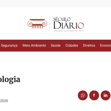
Segurança
Meio Ambiente
Saúde
Cidades
Direitos
Econo
ologia
 2020