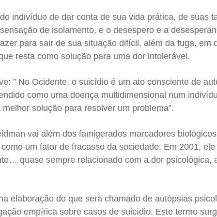
do indivíduo de dar conta de sua vida prática, de suas t
a sensação de isolamento, e o desespero e a desespera
fazer para sair de sua situação difícil, além da fuga, em 
que resta como solução para uma dor intolerável.
: ” No Ocidente, o suicídio é um ato consciente de aut
eendido como uma doença multidimensional num indivídu
 a melhor solução para resolver um problema”.
idman vai além dos famigerados marcadores biológicos
io como um fator de fracasso da sociedade. Em 2001, ele 
te… quase sempre relacionado com a dor psicológica, 
a elaboração do que será chamado de autópsias psicol
gação empírica sobre casos de suicídio. Este termo sur