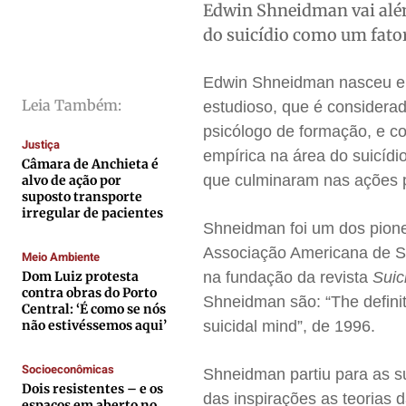
Edwin Shneidman vai além
Cidades
Cidades
Cidades
Cidades
do suicídio como um fator
Direitos
Direitos
Direitos
Direitos
Economia
Economia
Economia
Economia
Edwin Shneidman nasceu em
Cultura
Cultura
Cultura
Cultura
Leia Também:
estudioso, que é considerad
Colunas
Colunas
Colunas
Colunas
psicólogo de formação, e co
Justiça
empírica na área do suicídio
Caetano Roque
Caetano Roque
Caetano Roque
Caetano Roque
Câmara de Anchieta é
que culminaram nas ações pr
alvo de ação por
Gustavo Bastos
Gustavo Bastos
Gustavo Bastos
Gustavo Bastos
suposto transporte
Jr Mignone (in memorian)
Jr Mignone (in memorian)
Jr Mignone (in memorian)
Jr Mignone (in memorian)
irregular de pacientes
Shneidman foi um dos pione
Wanda Sily
Wanda Sily
Wanda Sily
Wanda Sily
Associação Americana de Sui
Meio Ambiente
Dom Luiz protesta
na fundação da revista
Suic
contra obras do Porto
Publicidade Legal
Publicidade Legal
Publicidade Legal
Publicidade Legal
Shneidman são: “The definit
Central: ‘É como se nós
Anuncie
Anuncie
Anuncie
Anuncie
não estivéssemos aqui’
suicidal mind”, de 1996.
Socioeconômicas
Shneidman partiu para as s
Quem Somos
Quem Somos
Quem Somos
Quem Somos
Dois resistentes – e os
das inspirações as teorias
espaços em aberto no