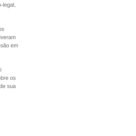
-legal,
os
olveram
essão em
i
obre os
 de sua