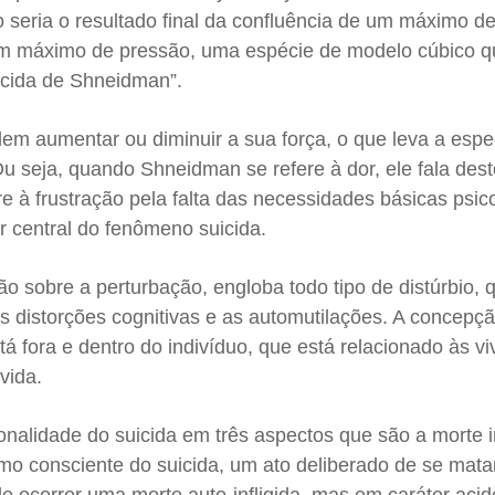
 seria o resultado final da confluência de um máximo d
m máximo de pressão, uma espécie de modelo cúbico qu
icida de Shneidman”.
em aumentar ou diminuir a sua força, o que leva a espec
 Ou seja, quando Shneidman se refere à dor, ele fala dest
re à frustração pela falta das necessidades básicas psic
or central do fenômeno suicida.
o sobre a perturbação, engloba todo tipo de distúrbio, 
s distorções cognitivas e as automutilações. A concepç
tá fora e dentro do indivíduo, que está relacionado às vi
vida.
nalidade do suicida em três aspectos que são a morte i
mo consciente do suicida, um ato deliberado de se matar