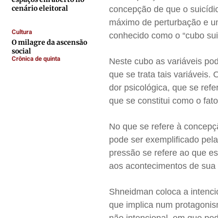
Expediente
Expediente
Expediente
Expediente
cenário eleitoral
concepção de que o suicídio
Contato
Contato
Contato
Contato
máximo de perturbação e u
Anuncie
Anuncie
Anuncie
Anuncie
Cultura
conhecido como o “cubo su
O milagre da ascensão
social
Crônica de quinta
Neste cubo as variáveis pod
Termos de Uso
Termos de Uso
Termos de Uso
Termos de Uso
que se trata tais variáveis.
Privacidade
Privacidade
Privacidade
Privacidade
dor psicológica, que se refe
que se constitui como o fat
No que se refere à concepçã
pode ser exemplificado pela
pressão se refere ao que es
aos acontecimentos de sua 
Shneidman coloca a intencio
que implica num protagonis