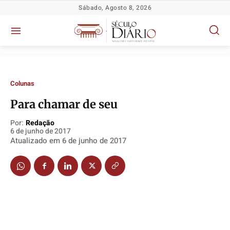
Sábado, Agosto 8, 2026
Colunas
Para chamar de seu
Por:
Redação
6 de junho de 2017
Política
Política
Política
Política
Atualizado em
6 de junho de 2017
Socioeconômicas
Socioeconômicas
Socioeconômicas
Socioeconômicas
TV Século
TV Século
TV Século
TV Século
Justiça
Justiça
Justiça
Justiça
Educação
Educação
Educação
Educação
Segurança
Segurança
Segurança
Segurança
Meio Ambiente
Meio Ambiente
Meio Ambiente
Meio Ambiente