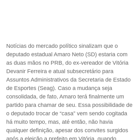
Saúde
Saúde
Saúde
Saúde
Cidades
Cidades
Cidades
Cidades
Direitos
Direitos
Direitos
Direitos
Economia
Economia
Economia
Economia
Cultura
Cultura
Cultura
Cultura
Notícias do mercado político sinalizam que o
deputado estadual Amaro Neto (SD) estaria com
Colunas
Colunas
Colunas
Colunas
as duas mãos no PRB, do ex-vereador de Vitória
Caetano Roque
Caetano Roque
Caetano Roque
Caetano Roque
Devanir Ferreira e atual subsecretário para
Gustavo Bastos
Gustavo Bastos
Gustavo Bastos
Gustavo Bastos
Assuntos Administrativos da Secretaria de Estado
Jr Mignone (in memorian)
Jr Mignone (in memorian)
Jr Mignone (in memorian)
Jr Mignone (in memorian)
de Esportes (Seag). Caso a mudança seja
Wanda Sily
Wanda Sily
Wanda Sily
Wanda Sily
consolidada, de fato, Amaro terá finalmente um
partido para chamar de seu. Essa possibilidade de
o deputado trocar de “casa” vem sendo cogitada
Publicidade Legal
Publicidade Legal
Publicidade Legal
Publicidade Legal
há muito tempo, mas, até então, não havia
Anuncie
Anuncie
Anuncie
Anuncie
qualquer definição, apesar dos convites surgidos
após a eleição a prefeito em Vitória, quando