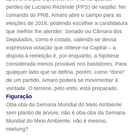
Quem Somos
Quem Somos
Quem Somos
Quem Somos
perdeu de Luciano Rezende (PPS) de raspão. No
Expediente
Expediente
Expediente
Expediente
comando do PRB, Amaro abre o campo para as
Contato
Contato
Contato
Contato
eleições de 2018, podendo escolher a candidatura
Anuncie
Anuncie
Anuncie
Anuncie
que melhor lhe atender: Senado ou Câmara dos
Deputados, como é cotado, valendo-se dessa
expressiva votação que obteve na Capital – a
Termos de Uso
Termos de Uso
Termos de Uso
Termos de Uso
disputa à reeleição é, por enquanto, a hipótese
Privacidade
Privacidade
Privacidade
Privacidade
considerada menos provável nos bastidores. Para
qualquer lado que se defina, porém, como “dono”
de um partido, Amaro poderá se movimentar à
vontade. O terreno, pelo visto, está preparado.
Figuração
Oba-oba da Semana Mundial do Meio Ambiente
sem plantio de árvore, não é oba-oba da Semana
Mundial do Meio Ambiente, não é mesmo,
Hartung?