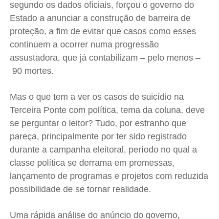
segundo os dados oficiais, forçou o governo do
Saúde
Saúde
Saúde
Saúde
Estado a anunciar a construção de barreira de
Cidades
Cidades
Cidades
Cidades
proteção, a fim de evitar que casos como esses
Direitos
Direitos
Direitos
Direitos
continuem a ocorrer numa progressão
Economia
Economia
Economia
Economia
assustadora, que já contabilizam – pelo menos –
Cultura
Cultura
Cultura
Cultura
90 mortes.
Colunas
Colunas
Colunas
Colunas
Mas o que tem a ver os casos de suicídio na
Caetano Roque
Caetano Roque
Caetano Roque
Caetano Roque
Terceira Ponte com política, tema da coluna, deve
Gustavo Bastos
Gustavo Bastos
Gustavo Bastos
Gustavo Bastos
se perguntar o leitor? Tudo, por estranho que
Jr Mignone (in memorian)
Jr Mignone (in memorian)
Jr Mignone (in memorian)
Jr Mignone (in memorian)
pareça, principalmente por ter sido registrado
Wanda Sily
Wanda Sily
Wanda Sily
Wanda Sily
durante a campanha eleitoral, período no qual a
classe política se derrama em promessas,
Publicidade Legal
Publicidade Legal
Publicidade Legal
Publicidade Legal
lançamento de programas e projetos com reduzida
possibilidade de se tornar realidade.
Anuncie
Anuncie
Anuncie
Anuncie
Uma rápida análise do anúncio do governo,