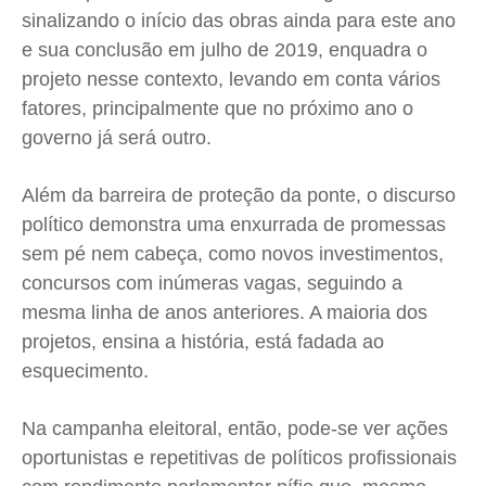
Quem Somos
Quem Somos
Quem Somos
Quem Somos
sinalizando o início das obras ainda para este ano
Expediente
Expediente
Expediente
Expediente
e sua conclusão em julho de 2019, enquadra o
Contato
Contato
Contato
Contato
projeto nesse contexto, levando em conta vários
Anuncie
Anuncie
Anuncie
Anuncie
fatores, principalmente que no próximo ano o
governo já será outro.
Termos de Uso
Termos de Uso
Termos de Uso
Termos de Uso
Além da barreira de proteção da ponte, o discurso
Privacidade
Privacidade
Privacidade
Privacidade
político demonstra uma enxurrada de promessas
sem pé nem cabeça, como novos investimentos,
concursos com inúmeras vagas, seguindo a
mesma linha de anos anteriores. A maioria dos
projetos, ensina a história, está fadada ao
esquecimento.
Na campanha eleitoral, então, pode-se ver ações
oportunistas e repetitivas de políticos profissionais