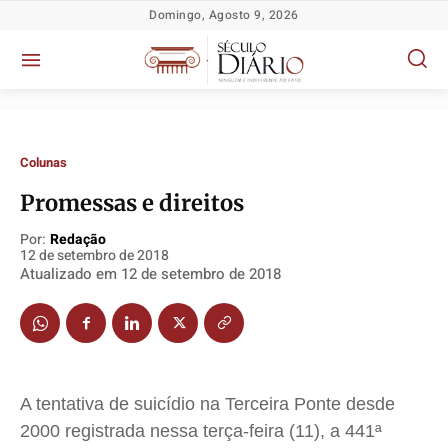
Domingo, Agosto 9, 2026
Colunas
Promessas e direitos
Por:
Redação
Política
Política
Política
Política
12 de setembro de 2018
Atualizado em
12 de setembro de 2018
Socioeconômicas
Socioeconômicas
Socioeconômicas
Socioeconômicas
TV Século
TV Século
TV Século
TV Século
Justiça
Justiça
Justiça
Justiça
Educação
Educação
Educação
Educação
A tentativa de suicídio na Terceira Ponte desde
Segurança
Segurança
Segurança
Segurança
2000 registrada nessa terça-feira (11), a 441ª
Meio Ambiente
Meio Ambiente
Meio Ambiente
Meio Ambiente