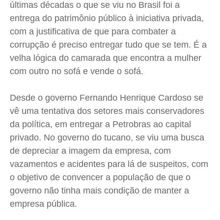
últimas décadas o que se viu no Brasil foi a
Cidades
Cidades
Cidades
Cidades
entrega do patrimônio público à iniciativa privada,
Direitos
Direitos
Direitos
Direitos
com a justificativa de que para combater a
Economia
Economia
Economia
Economia
corrupção é preciso entregar tudo que se tem. É a
Cultura
Cultura
Cultura
Cultura
velha lógica do camarada que encontra a mulher
Colunas
Colunas
Colunas
Colunas
com outro no sofá e vende o sofá.
Caetano Roque
Caetano Roque
Caetano Roque
Caetano Roque
Desde o governo Fernando Henrique Cardoso se
Gustavo Bastos
Gustavo Bastos
Gustavo Bastos
Gustavo Bastos
vê uma tentativa dos setores mais conservadores
Jr Mignone (in memorian)
Jr Mignone (in memorian)
Jr Mignone (in memorian)
Jr Mignone (in memorian)
da política, em entregar a Petrobras ao capital
Wanda Sily
Wanda Sily
Wanda Sily
Wanda Sily
privado. No governo do tucano, se viu uma busca
de depreciar a imagem da empresa, com
vazamentos e acidentes para lá de suspeitos, com
Publicidade Legal
Publicidade Legal
Publicidade Legal
Publicidade Legal
o objetivo de convencer a população de que o
Anuncie
Anuncie
Anuncie
Anuncie
governo não tinha mais condição de manter a
empresa pública.
Quem Somos
Quem Somos
Quem Somos
Quem Somos