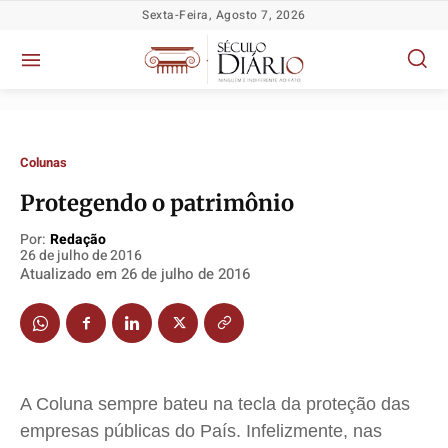
Sexta-Feira, Agosto 7, 2026
Colunas
Protegendo o patrimônio
Política
Política
Política
Política
Por:
Redação
26 de julho de 2016
Socioeconômicas
Socioeconômicas
Socioeconômicas
Socioeconômicas
Atualizado em
26 de julho de 2016
TV Século
TV Século
TV Século
TV Século
Justiça
Justiça
Justiça
Justiça
Educação
Educação
Educação
Educação
Segurança
Segurança
Segurança
Segurança
A Coluna sempre bateu na tecla da proteção das
Meio Ambiente
Meio Ambiente
Meio Ambiente
Meio Ambiente
empresas públicas do País. Infelizmente, nas
Saúde
Saúde
Saúde
Saúde