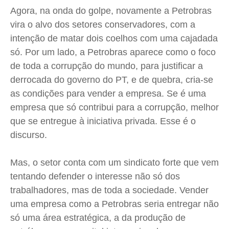
Expediente
Expediente
Expediente
Expediente
Agora, na onda do golpe, novamente a Petrobras
Contato
Contato
Contato
Contato
vira o alvo dos setores conservadores, com a
Anuncie
Anuncie
Anuncie
Anuncie
intenção de matar dois coelhos com uma cajadada
só. Por um lado, a Petrobras aparece como o foco
de toda a corrupção do mundo, para justificar a
Termos de Uso
Termos de Uso
Termos de Uso
Termos de Uso
derrocada do governo do PT, e de quebra, cria-se
Privacidade
Privacidade
Privacidade
Privacidade
as condições para vender a empresa. Se é uma
empresa que só contribui para a corrupção, melhor
que se entregue à iniciativa privada. Esse é o
discurso.
Mas, o setor conta com um sindicato forte que vem
tentando defender o interesse não só dos
trabalhadores, mas de toda a sociedade. Vender
uma empresa como a Petrobras seria entregar não
só uma área estratégica, a da produção de