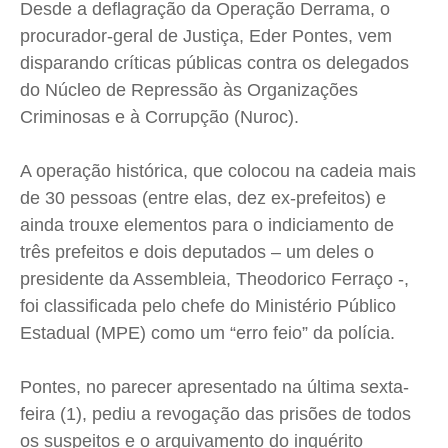
Meio Ambiente
Meio Ambiente
Meio Ambiente
Meio Ambiente
Desde a deflagração da Operação Derrama, o
Saúde
Saúde
Saúde
Saúde
procurador-geral de Justiça, Eder Pontes, vem
disparando críticas públicas contra os delegados
Cidades
Cidades
Cidades
Cidades
do Núcleo de Repressão às Organizações
Direitos
Direitos
Direitos
Direitos
Criminosas e à Corrupção (Nuroc).
Economia
Economia
Economia
Economia
Cultura
Cultura
Cultura
Cultura
A operação histórica, que colocou na cadeia mais
Colunas
Colunas
Colunas
Colunas
de 30 pessoas (entre elas, dez ex-prefeitos) e
Caetano Roque
Caetano Roque
Caetano Roque
Caetano Roque
ainda trouxe elementos para o indiciamento de
Gustavo Bastos
Gustavo Bastos
Gustavo Bastos
Gustavo Bastos
três prefeitos e dois deputados – um deles o
presidente da Assembleia, Theodorico Ferraço -,
Jr Mignone (in memorian)
Jr Mignone (in memorian)
Jr Mignone (in memorian)
Jr Mignone (in memorian)
foi classificada pelo chefe do Ministério Público
Wanda Sily
Wanda Sily
Wanda Sily
Wanda Sily
Estadual (MPE) como um “erro feio” da polícia.
Publicidade Legal
Publicidade Legal
Publicidade Legal
Publicidade Legal
Pontes, no parecer apresentado na última sexta-
Anuncie
Anuncie
Anuncie
Anuncie
feira (1), pediu a revogação das prisões de todos
os suspeitos e o arquivamento do inquérito