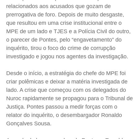
relacionados aos acusados que gozam de
Quem Somos
Quem Somos
Quem Somos
Quem Somos
prerrogativa de foro. Depois de muito desgaste,
Expediente
Expediente
Expediente
Expediente
que resultou em uma crise institucional entre o
Contato
Contato
Contato
Contato
MPE de um lado e TJES e a Polícia Civil do outro,
Anuncie
Anuncie
Anuncie
Anuncie
o parecer de Pontes, pelo “engavetamento” do
inquérito, tirou o foco do crime de corrupção
Termos de Uso
Termos de Uso
Termos de Uso
Termos de Uso
investigado e jogou nos agentes da investigação.
Privacidade
Privacidade
Privacidade
Privacidade
Desde o início, a estratégia do chefe do MPE foi
criar polêmicas e deixar a matéria investigada de
lado. A crise que começou com os delegados do
Nuroc rapidamente se propagou para o Tribunal de
Justiça. Pontes passou a medir forças com o
relator do inquérito, o desembargador Ronaldo
Gonçalves Sousa.