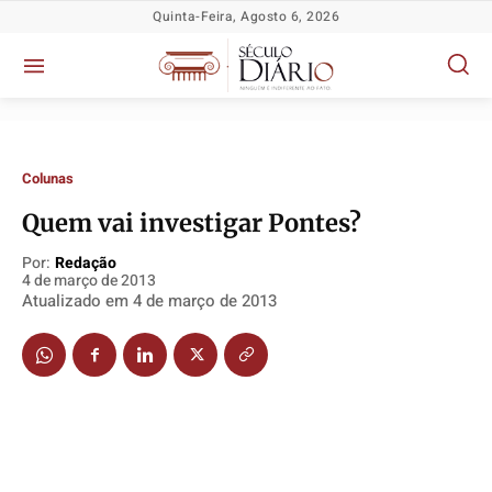
Quinta-Feira, Agosto 6, 2026
Colunas
Quem vai investigar Pontes?
Por:
Redação
4 de março de 2013
Política
Política
Política
Política
Atualizado em
4 de março de 2013
Socioeconômicas
Socioeconômicas
Socioeconômicas
Socioeconômicas
TV Século
TV Século
TV Século
TV Século
Justiça
Justiça
Justiça
Justiça
Educação
Educação
Educação
Educação
Segurança
Segurança
Segurança
Segurança