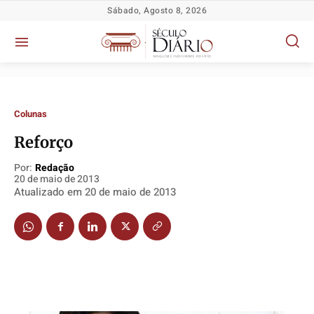
Sábado, Agosto 8, 2026
Colunas
Reforço
Por:
Redação
20 de maio de 2013
Política
Política
Política
Política
Atualizado em
20 de maio de 2013
Socioeconômicas
Socioeconômicas
Socioeconômicas
Socioeconômicas
TV Século
TV Século
TV Século
TV Século
Justiça
Justiça
Justiça
Justiça
Educação
Educação
Educação
Educação
Segurança
Segurança
Segurança
Segurança
Meio Ambiente
Meio Ambiente
Meio Ambiente
Meio Ambiente