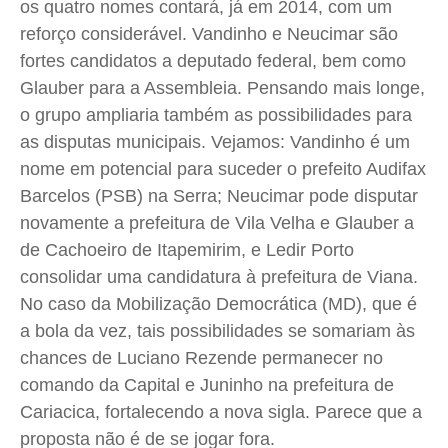
os quatro nomes contará, já em 2014, com um
Quem Somos
Quem Somos
Quem Somos
Quem Somos
reforço considerável. Vandinho e Neucimar são
Expediente
Expediente
Expediente
Expediente
fortes candidatos a deputado federal, bem como
Contato
Contato
Contato
Contato
Glauber para a Assembleia. Pensando mais longe,
Anuncie
Anuncie
Anuncie
Anuncie
o grupo ampliaria também as possibilidades para
as disputas municipais. Vejamos: Vandinho é um
nome em potencial para suceder o prefeito Audifax
Termos de Uso
Termos de Uso
Termos de Uso
Termos de Uso
Barcelos (PSB) na Serra; Neucimar pode disputar
Privacidade
Privacidade
Privacidade
Privacidade
novamente a prefeitura de Vila Velha e Glauber a
de Cachoeiro de Itapemirim, e Ledir Porto
consolidar uma candidatura à prefeitura de Viana.
No caso da Mobilização Democrática (MD), que é
a bola da vez, tais possibilidades se somariam às
chances de Luciano Rezende permanecer no
comando da Capital e Juninho na prefeitura de
Cariacica, fortalecendo a nova sigla. Parece que a
proposta não é de se jogar fora.