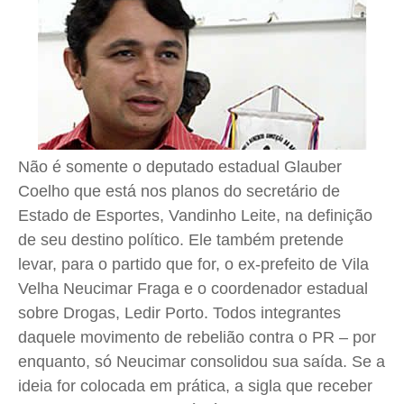
Saúde
Saúde
Saúde
Saúde
Cidades
Cidades
Cidades
Cidades
Direitos
Direitos
Direitos
Direitos
Economia
Economia
Economia
Economia
Cultura
Cultura
Cultura
Cultura
Colunas
Colunas
Colunas
Colunas
Não é somente o deputado estadual Glauber
Coelho que está nos planos do secretário de
Caetano Roque
Caetano Roque
Caetano Roque
Caetano Roque
Estado de Esportes, Vandinho Leite, na definição
Gustavo Bastos
Gustavo Bastos
Gustavo Bastos
Gustavo Bastos
de seu destino político. Ele também pretende
Jr Mignone (in memorian)
Jr Mignone (in memorian)
Jr Mignone (in memorian)
Jr Mignone (in memorian)
levar, para o partido que for, o ex-prefeito de Vila
Wanda Sily
Wanda Sily
Wanda Sily
Wanda Sily
Velha Neucimar Fraga e o coordenador estadual
sobre Drogas, Ledir Porto. Todos integrantes
Publicidade Legal
Publicidade Legal
Publicidade Legal
Publicidade Legal
daquele movimento de rebelião contra o PR – por
Anuncie
Anuncie
Anuncie
Anuncie
enquanto, só Neucimar consolidou sua saída. Se a
ideia for colocada em prática, a sigla que receber