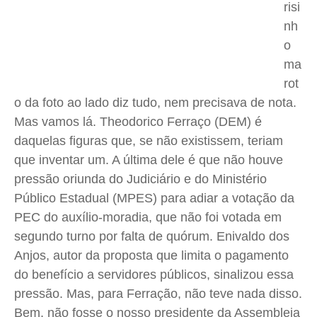
risi
Saúde
Saúde
Saúde
Saúde
nh
Cidades
Cidades
Cidades
Cidades
o
ma
Direitos
Direitos
Direitos
Direitos
rot
Economia
Economia
Economia
Economia
o da foto ao lado diz tudo, nem precisava de nota.
Cultura
Cultura
Cultura
Cultura
Mas vamos lá. Theodorico Ferraço (DEM) é
Colunas
Colunas
Colunas
Colunas
daquelas figuras que, se não existissem, teriam
Caetano Roque
Caetano Roque
Caetano Roque
Caetano Roque
que inventar um. A última dele é que não houve
Gustavo Bastos
Gustavo Bastos
Gustavo Bastos
Gustavo Bastos
pressão oriunda do Judiciário e do Ministério
Jr Mignone (in memorian)
Jr Mignone (in memorian)
Jr Mignone (in memorian)
Jr Mignone (in memorian)
Público Estadual (MPES) para adiar a votação da
PEC do auxílio-moradia, que não foi votada em
Wanda Sily
Wanda Sily
Wanda Sily
Wanda Sily
segundo turno por falta de quórum. Enivaldo dos
Anjos, autor da proposta que limita o pagamento
Publicidade Legal
Publicidade Legal
Publicidade Legal
Publicidade Legal
do benefício a servidores públicos, sinalizou essa
Anuncie
Anuncie
Anuncie
Anuncie
pressão. Mas, para Ferração, não teve nada disso.
Bem, não fosse o nosso presidente da Assembleia