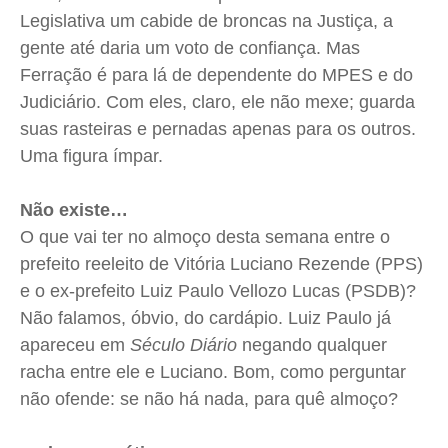
Quem Somos
Quem Somos
Quem Somos
Quem Somos
Legislativa um cabide de broncas na Justiça, a
gente até daria um voto de confiança. Mas
Expediente
Expediente
Expediente
Expediente
Ferração é para lá de dependente do MPES e do
Contato
Contato
Contato
Contato
Judiciário. Com eles, claro, ele não mexe; guarda
Anuncie
Anuncie
Anuncie
Anuncie
suas rasteiras e pernadas apenas para os outros.
Uma figura ímpar.
Termos de Uso
Termos de Uso
Termos de Uso
Termos de Uso
Privacidade
Privacidade
Privacidade
Privacidade
Não existe…
O que vai ter no almoço desta semana entre o
prefeito reeleito de Vitória Luciano Rezende (PPS)
e o ex-prefeito Luiz Paulo Vellozo Lucas (PSDB)?
Não falamos, óbvio, do cardápio. Luiz Paulo já
apareceu em
Século Diário
negando qualquer
racha entre ele e Luciano. Bom, como perguntar
não ofende: se não há nada, para quê almoço?