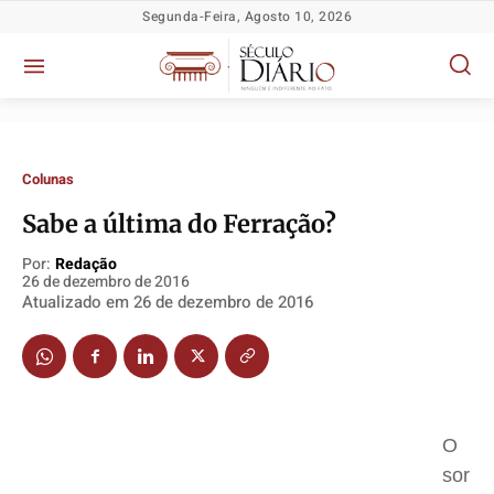
Segunda-Feira, Agosto 10, 2026
Colunas
Sabe a última do Ferração?
Por:
Redação
26 de dezembro de 2016
Política
Política
Política
Política
Atualizado em
26 de dezembro de 2016
Socioeconômicas
Socioeconômicas
Socioeconômicas
Socioeconômicas
TV Século
TV Século
TV Século
TV Século
Justiça
Justiça
Justiça
Justiça
Educação
Educação
Educação
Educação
O
Segurança
Segurança
Segurança
Segurança
sor
Meio Ambiente
Meio Ambiente
Meio Ambiente
Meio Ambiente