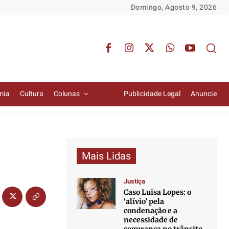
Domingo, Agosto 9, 2026
mia
Cultura
Colunas
Publicidade Legal
Anuncie
Mais Lidas
Justiça
Caso Luisa Lopes: o
‘alívio’ pela
condenação e a
necessidade de