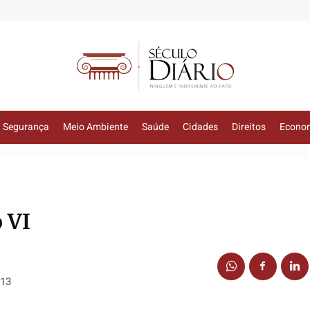
Segurança
Meio Ambiente
Saúde
Cidades
Direitos
Econo
 VI
013