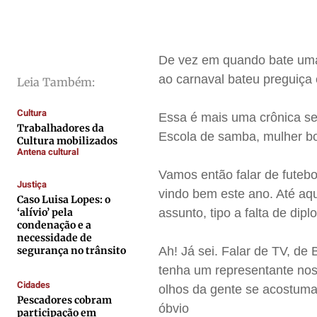
Direitos
Direitos
Direitos
Direitos
Economia
Economia
Economia
Economia
Cultura
Cultura
Cultura
Cultura
De vez em quando bate uma i
Colunas
Colunas
Colunas
Colunas
ao carnaval bateu preguiça 
Leia Também:
Caetano Roque
Caetano Roque
Caetano Roque
Caetano Roque
Cultura
Essa é mais uma crônica se
Gustavo Bastos
Gustavo Bastos
Gustavo Bastos
Gustavo Bastos
Trabalhadores da
Escola de samba, mulher bo
Cultura mobilizados
Jr Mignone (in memorian)
Jr Mignone (in memorian)
Jr Mignone (in memorian)
Jr Mignone (in memorian)
Antena cultural
Wanda Sily
Wanda Sily
Wanda Sily
Wanda Sily
Vamos então falar de fute
Justiça
vindo bem este ano. Até aqu
Caso Luisa Lopes: o
Publicidade Legal
Publicidade Legal
Publicidade Legal
Publicidade Legal
‘alívio’ pela
assunto, tipo a falta de dip
condenação e a
Anuncie
Anuncie
Anuncie
Anuncie
necessidade de
segurança no trânsito
Ah! Já sei. Falar de TV, de
tenha um representante nos
Quem Somos
Quem Somos
Quem Somos
Quem Somos
Cidades
olhos da gente se acostuma
Expediente
Expediente
Expediente
Expediente
Pescadores cobram
óbvio
participação em