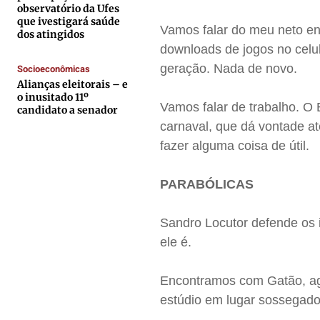
Contato
Contato
Contato
Contato
observatório da Ufes
que ivestigará saúde
Anuncie
Anuncie
Anuncie
Anuncie
Vamos falar do meu neto en
dos atingidos
downloads de jogos no celul
geração. Nada de novo.
Socioeconômicas
Termos de Uso
Termos de Uso
Termos de Uso
Termos de Uso
Alianças eleitorais – e
Privacidade
Privacidade
Privacidade
Privacidade
o inusitado 11º
Vamos falar de trabalho. O 
candidato a senador
carnaval, que dá vontade at
fazer alguma coisa de útil.
PARABÓLICAS
Sandro Locutor defende os 
ele é.
Encontramos com Gatão, ag
estúdio em lugar sossegado