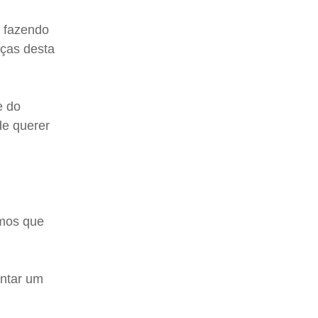
a fazendo
nças desta
e do
de querer
emos que
ontar um