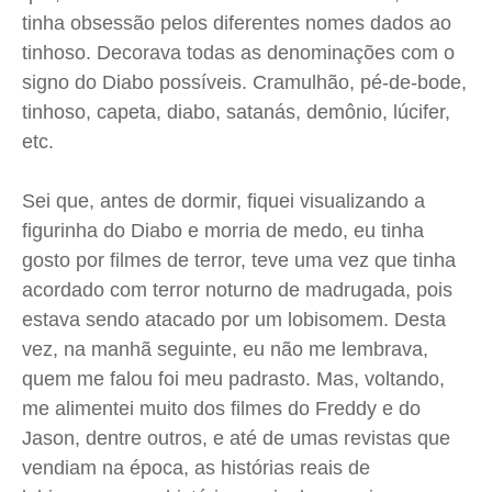
Quem Somos
Quem Somos
Quem Somos
Quem Somos
tinha obsessão pelos diferentes nomes dados ao
Expediente
Expediente
Expediente
Expediente
tinhoso. Decorava todas as denominações com o
signo do Diabo possíveis. Cramulhão, pé-de-bode,
Contato
Contato
Contato
Contato
tinhoso, capeta, diabo, satanás, demônio, lúcifer,
Anuncie
Anuncie
Anuncie
Anuncie
etc.
Termos de Uso
Termos de Uso
Termos de Uso
Termos de Uso
Sei que, antes de dormir, fiquei visualizando a
Privacidade
Privacidade
Privacidade
Privacidade
figurinha do Diabo e morria de medo, eu tinha
gosto por filmes de terror, teve uma vez que tinha
acordado com terror noturno de madrugada, pois
estava sendo atacado por um lobisomem. Desta
vez, na manhã seguinte, eu não me lembrava,
quem me falou foi meu padrasto. Mas, voltando,
me alimentei muito dos filmes do Freddy e do
Jason, dentre outros, e até de umas revistas que
vendiam na época, as histórias reais de