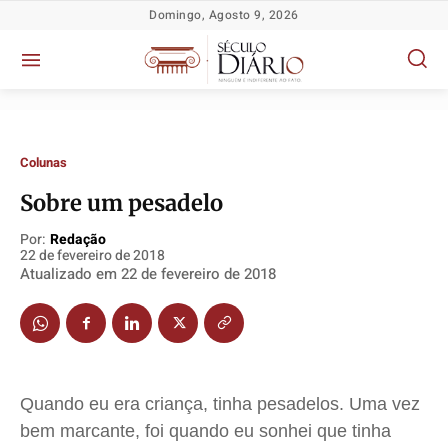
Domingo, Agosto 9, 2026
Colunas
Sobre um pesadelo
Por:
Redação
22 de fevereiro de 2018
Política
Política
Política
Política
Atualizado em
22 de fevereiro de 2018
Socioeconômicas
Socioeconômicas
Socioeconômicas
Socioeconômicas
TV Século
TV Século
TV Século
TV Século
Justiça
Justiça
Justiça
Justiça
Educação
Educação
Educação
Educação
Quando eu era criança, tinha pesadelos. Uma vez
Segurança
Segurança
Segurança
Segurança
bem marcante, foi quando eu sonhei que tinha
Meio Ambiente
Meio Ambiente
Meio Ambiente
Meio Ambiente