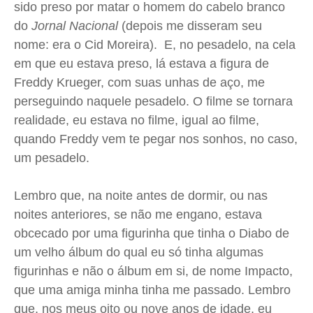
sido preso por matar o homem do cabelo branco
Saúde
Saúde
Saúde
Saúde
do
Jornal Nacional
(depois me disseram seu
Cidades
Cidades
Cidades
Cidades
nome: era o Cid Moreira). E, no pesadelo, na cela
Direitos
Direitos
Direitos
Direitos
em que eu estava preso, lá estava a figura de
Freddy Krueger, com suas unhas de aço, me
Economia
Economia
Economia
Economia
perseguindo naquele pesadelo. O filme se tornara
Cultura
Cultura
Cultura
Cultura
realidade, eu estava no filme, igual ao filme,
Colunas
Colunas
Colunas
Colunas
quando Freddy vem te pegar nos sonhos, no caso,
Caetano Roque
Caetano Roque
Caetano Roque
Caetano Roque
um pesadelo.
Gustavo Bastos
Gustavo Bastos
Gustavo Bastos
Gustavo Bastos
Jr Mignone (in memorian)
Jr Mignone (in memorian)
Jr Mignone (in memorian)
Jr Mignone (in memorian)
Lembro que, na noite antes de dormir, ou nas
Wanda Sily
Wanda Sily
Wanda Sily
Wanda Sily
noites anteriores, se não me engano, estava
obcecado por uma figurinha que tinha o Diabo de
um velho álbum do qual eu só tinha algumas
Publicidade Legal
Publicidade Legal
Publicidade Legal
Publicidade Legal
figurinhas e não o álbum em si, de nome Impacto,
Anuncie
Anuncie
Anuncie
Anuncie
que uma amiga minha tinha me passado. Lembro
que, nos meus oito ou nove anos de idade, eu