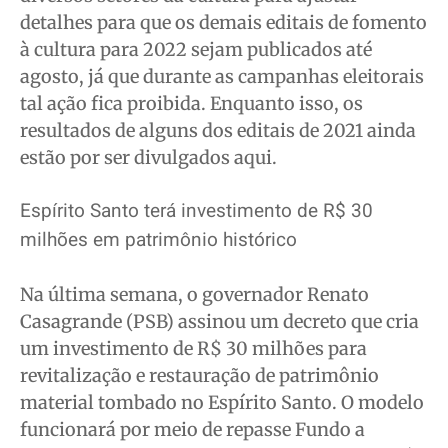
detalhes para que os demais editais de fomento
à cultura para 2022 sejam publicados até
Publicidade Legal
Publicidade Legal
Publicidade Legal
Publicidade Legal
agosto, já que durante as campanhas eleitorais
Anuncie
Anuncie
Anuncie
Anuncie
tal ação fica proibida. Enquanto isso, os
resultados de alguns dos editais de 2021 ainda
Quem Somos
Quem Somos
Quem Somos
Quem Somos
estão por ser divulgados aqui.
Expediente
Expediente
Expediente
Expediente
Espírito Santo terá investimento de R$ 30
Contato
Contato
Contato
Contato
milhões em patrimônio histórico
Anuncie
Anuncie
Anuncie
Anuncie
Na última semana, o governador Renato
Termos de Uso
Termos de Uso
Termos de Uso
Termos de Uso
Casagrande (PSB) assinou um decreto que cria
Privacidade
Privacidade
Privacidade
Privacidade
um investimento de R$ 30 milhões para
revitalização e restauração de patrimônio
material tombado no Espírito Santo. O modelo
funcionará por meio de repasse Fundo a