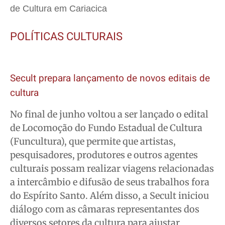
TV Século
TV Século
TV Século
TV Século
de Cultura em Cariacica
Justiça
Justiça
Justiça
Justiça
POLÍTICAS CULTURAIS
Educação
Educação
Educação
Educação
Segurança
Segurança
Segurança
Segurança
Meio Ambiente
Meio Ambiente
Meio Ambiente
Meio Ambiente
Secult prepara lançamento de novos editais de
Saúde
Saúde
Saúde
Saúde
cultura
Cidades
Cidades
Cidades
Cidades
No final de junho voltou a ser lançado o edital
Direitos
Direitos
Direitos
Direitos
de Locomoção do Fundo Estadual de Cultura
Economia
Economia
Economia
Economia
(Funcultura), que permite que artistas,
Cultura
Cultura
Cultura
Cultura
pesquisadores, produtores e outros agentes
Colunas
Colunas
Colunas
Colunas
culturais possam realizar viagens relacionadas
Caetano Roque
Caetano Roque
Caetano Roque
Caetano Roque
a intercâmbio e difusão de seus trabalhos fora
Gustavo Bastos
Gustavo Bastos
Gustavo Bastos
Gustavo Bastos
do Espírito Santo. Além disso, a Secult iniciou
Jr Mignone (in memorian)
Jr Mignone (in memorian)
Jr Mignone (in memorian)
Jr Mignone (in memorian)
diálogo com as câmaras representantes dos
diversos setores da cultura para ajustar
Wanda Sily
Wanda Sily
Wanda Sily
Wanda Sily