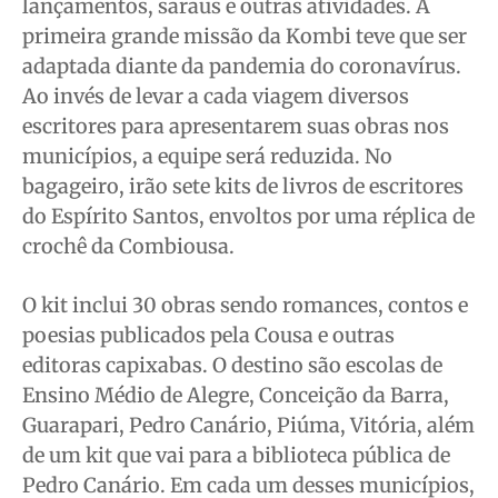
lançamentos, saraus e outras atividades. A
Anuncie
Anuncie
Anuncie
Anuncie
primeira grande missão da Kombi teve que ser
adaptada diante da pandemia do coronavírus.
Quem Somos
Quem Somos
Quem Somos
Quem Somos
Ao invés de levar a cada viagem diversos
Expediente
Expediente
Expediente
Expediente
escritores para apresentarem suas obras nos
municípios, a equipe será reduzida. No
Contato
Contato
Contato
Contato
bagageiro, irão sete kits de livros de escritores
Anuncie
Anuncie
Anuncie
Anuncie
do Espírito Santos, envoltos por uma réplica de
crochê da Combiousa.
Termos de Uso
Termos de Uso
Termos de Uso
Termos de Uso
Privacidade
Privacidade
Privacidade
Privacidade
O kit inclui 30 obras sendo romances, contos e
poesias publicados pela Cousa e outras
editoras capixabas. O destino são escolas de
Ensino Médio de Alegre, Conceição da Barra,
Guarapari, Pedro Canário, Piúma, Vitória, além
de um kit que vai para a biblioteca pública de
Pedro Canário. Em cada um desses municípios,