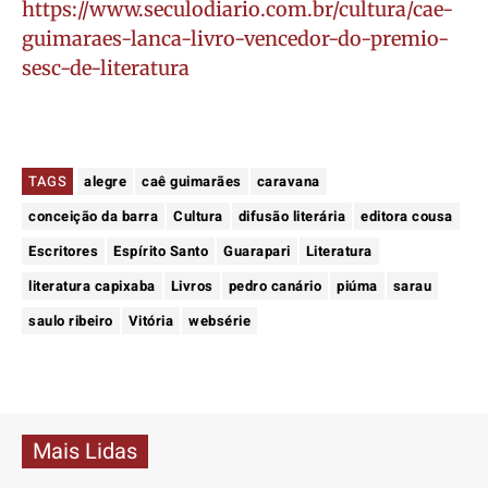
https://www.seculodiario.com.br/cultura/cae-
guimaraes-lanca-livro-vencedor-do-premio-
sesc-de-literatura
TAGS
alegre
caê guimarães
caravana
conceição da barra
Cultura
difusão literária
editora cousa
Escritores
Espírito Santo
Guarapari
Literatura
literatura capixaba
Livros
pedro canário
piúma
sarau
saulo ribeiro
Vitória
websérie
Mais Lidas