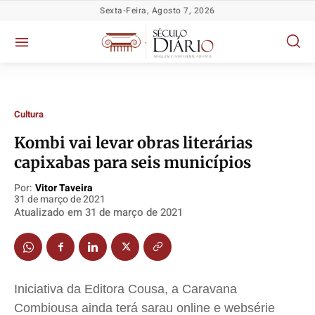
Sexta-Feira, Agosto 7, 2026
Cultura
Kombi vai levar obras literárias
capixabas para seis municípios
Por:
Vitor Taveira
31 de março de 2021
Atualizado em
31 de março de 2021
Política
Política
Política
Política
Socioeconômicas
Socioeconômicas
Socioeconômicas
Socioeconômicas
TV Século
TV Século
TV Século
TV Século
Iniciativa da Editora Cousa, a Caravana
Justiça
Justiça
Justiça
Justiça
Combiousa ainda terá sarau online e websérie