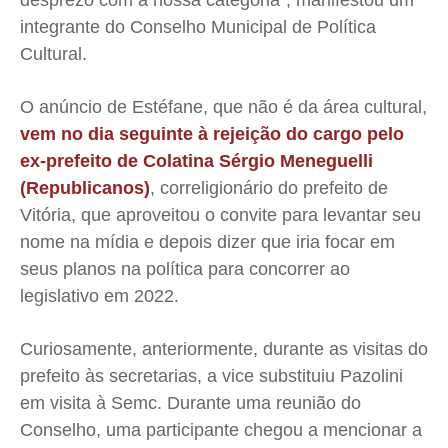
desprezo com a nossa categoria”, manifestou um
integrante do Conselho Municipal de Política
Expediente
Expediente
Expediente
Expediente
Cultural.
Contato
Contato
Contato
Contato
Anuncie
Anuncie
Anuncie
Anuncie
O anúncio de Estéfane, que não é da área cultural,
vem no dia seguinte à rejeição do cargo pelo
Termos de Uso
Termos de Uso
Termos de Uso
Termos de Uso
ex-prefeito de Colatina Sérgio Meneguelli
Privacidade
Privacidade
Privacidade
Privacidade
(Republicanos)
, correligionário do prefeito de
Vitória, que aproveitou o convite para levantar seu
nome na mídia e depois dizer que iria focar em
seus planos na política para concorrer ao
legislativo em 2022.
Curiosamente, anteriormente, durante as visitas do
prefeito às secretarias, a vice substituiu Pazolini
em visita à Semc. Durante uma reunião do
Conselho, uma participante chegou a mencionar a