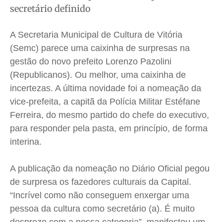
Saúde
Saúde
Saúde
Saúde
secretário definido
Cidades
Cidades
Cidades
Cidades
A Secretaria Municipal de Cultura de Vitória
Direitos
Direitos
Direitos
Direitos
(Semc) parece uma caixinha de surpresas na
Economia
Economia
Economia
Economia
gestão do novo prefeito Lorenzo Pazolini
Cultura
Cultura
Cultura
Cultura
(Republicanos). Ou melhor, uma caixinha de
Colunas
Colunas
Colunas
Colunas
incertezas. A última novidade foi a nomeação da
Caetano Roque
Caetano Roque
Caetano Roque
Caetano Roque
vice-prefeita, a capitã da Polícia Militar Estéfane
Gustavo Bastos
Gustavo Bastos
Gustavo Bastos
Gustavo Bastos
Ferreira, do mesmo partido do chefe do executivo,
para responder pela pasta, em princípio, de forma
Jr Mignone (in memorian)
Jr Mignone (in memorian)
Jr Mignone (in memorian)
Jr Mignone (in memorian)
interina.
Wanda Sily
Wanda Sily
Wanda Sily
Wanda Sily
A publicação da nomeação no Diário Oficial pegou
Publicidade Legal
Publicidade Legal
Publicidade Legal
Publicidade Legal
de surpresa os fazedores culturais da C
apital.
Anuncie
Anuncie
Anuncie
Anuncie
“Incrível como não conseguem enxergar uma
pessoa da cultura como secretário
(a). É muito
Quem Somos
Quem Somos
Quem Somos
Quem Somos