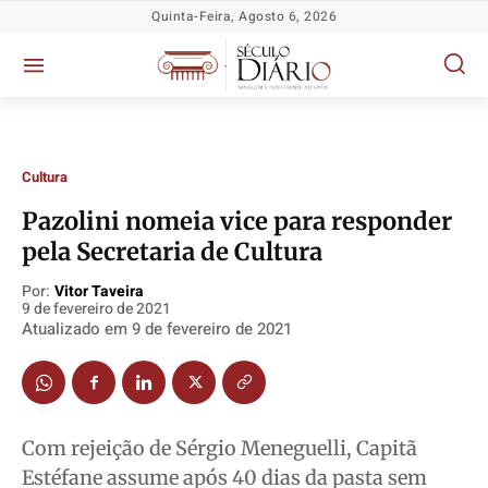
Quinta-Feira, Agosto 6, 2026
Cultura
Pazolini nomeia vice para responder
pela Secretaria de Cultura
Política
Política
Política
Política
Por:
Vitor Taveira
Socioeconômicas
Socioeconômicas
Socioeconômicas
Socioeconômicas
9 de fevereiro de 2021
Atualizado em
9 de fevereiro de 2021
TV Século
TV Século
TV Século
TV Século
Justiça
Justiça
Justiça
Justiça
Educação
Educação
Educação
Educação
Segurança
Segurança
Segurança
Segurança
Com rejeição de Sérgio Meneguelli, Capitã
Meio Ambiente
Meio Ambiente
Meio Ambiente
Meio Ambiente
Estéfane assume após 40 dias da pasta sem