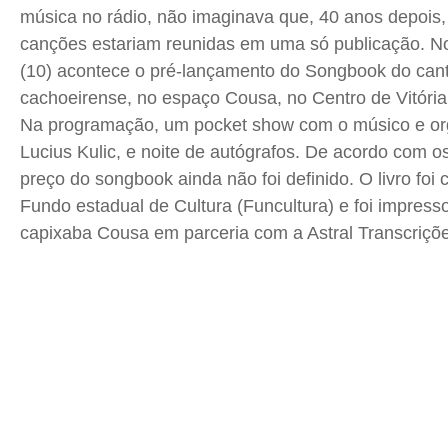
música no rádio, não imaginava que, 40 anos depois, 
Saúde
Saúde
Saúde
Saúde
canções estariam reunidas em uma só publicação. N
Cidades
Cidades
Cidades
Cidades
(10) acontece o pré-lançamento do Songbook do cant
Direitos
Direitos
Direitos
Direitos
cachoeirense, no espaço Cousa, no Centro de Vitória
Economia
Economia
Economia
Economia
Na programação, um pocket show com o músico e orga
Cultura
Cultura
Cultura
Cultura
Lucius Kulic, e noite de autógrafos. De acordo com o
Colunas
Colunas
Colunas
Colunas
preço do songbook ainda não foi definido. O livro foi
Caetano Roque
Caetano Roque
Caetano Roque
Caetano Roque
Fundo estadual de Cultura (Funcultura) e foi impresso
capixaba Cousa em parceria com a Astral Transcriçõ
Gustavo Bastos
Gustavo Bastos
Gustavo Bastos
Gustavo Bastos
Jr Mignone (in memorian)
Jr Mignone (in memorian)
Jr Mignone (in memorian)
Jr Mignone (in memorian)
Wanda Sily
Wanda Sily
Wanda Sily
Wanda Sily
Publicidade Legal
Publicidade Legal
Publicidade Legal
Publicidade Legal
Anuncie
Anuncie
Anuncie
Anuncie