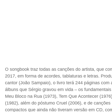
Quem Somos
Quem Somos
Quem Somos
Quem Somos
Expediente
Expediente
Expediente
Expediente
Contato
Contato
Contato
Contato
Anuncie
Anuncie
Anuncie
Anuncie
Termos de Uso
Termos de Uso
Termos de Uso
Termos de Uso
Privacidade
Privacidade
Privacidade
Privacidade
O songbook traz todas as canções do artista, que co
2017, em forma de acordes, tablaturas e letras. Produ
cantor (João Sampaio), o livro terá 244 páginas com 
álbuns que Sérgio gravou em vida – os fundamentais
Meu Bloco na Rua (1973), Tem Que Acontecer (1976
(1982), além do póstumo Cruel (2006), e de canções 
compactos que ainda não tiveram versão em CD, co