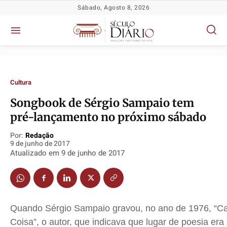
Sábado, Agosto 8, 2026
Cultura
Songbook de Sérgio Sampaio tem
pré-lançamento no próximo sábado
Política
Política
Política
Política
Por:
Redação
9 de junho de 2017
Socioeconômicas
Socioeconômicas
Socioeconômicas
Socioeconômicas
Atualizado em
9 de junho de 2017
TV Século
TV Século
TV Século
TV Século
Justiça
Justiça
Justiça
Justiça
Educação
Educação
Educação
Educação
Segurança
Segurança
Segurança
Segurança
Quando Sérgio Sampaio gravou, no ano de 1976, “C
Meio Ambiente
Meio Ambiente
Meio Ambiente
Meio Ambiente
Coisa”, o autor, que indicava que lugar de poesia era