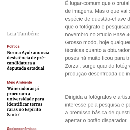
Cidades
Cidades
Cidades
Cidades
É lugar-comum que o brutal
de imagens. Mas o que vai 
Direitos
Direitos
Direitos
Direitos
espécie de questão-chave
Economia
Economia
Economia
Economia
que o fotógrafo e pesquisad
Cultura
Cultura
Cultura
Cultura
Leia Também:
novembro no Studio Base 4
Colunas
Colunas
Colunas
Colunas
Grosso modo, hoje qualquer
Política
Caetano Roque
Caetano Roque
Caetano Roque
Caetano Roque
técnicas quanto a obturador,
Norma Ayub anuncia
Gustavo Bastos
Gustavo Bastos
Gustavo Bastos
Gustavo Bastos
desistência de pré-
poses há muito ficou para t
candidatura a
Zorzal, surge quando fotógr
Jr Mignone (in memorian)
Jr Mignone (in memorian)
Jr Mignone (in memorian)
Jr Mignone (in memorian)
deputada estadual
produção desenfreada de i
Wanda Sily
Wanda Sily
Wanda Sily
Wanda Sily
Meio Ambiente
‘Mineradoras já
Publicidade Legal
Publicidade Legal
Publicidade Legal
Publicidade Legal
procuram a
Dirigida a fotógrafos e art
universidade para
Anuncie
Anuncie
Anuncie
Anuncie
identificar terras
interesse pela pesquisa e p
raras no Espírito
a premissa básica de questi
Santo’
apertar o botão disparador.
Quem Somos
Quem Somos
Quem Somos
Quem Somos
Socioeconômicas
Expediente
Expediente
Expediente
Expediente