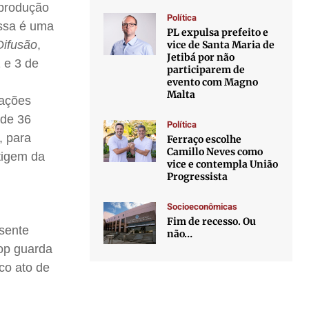
 produção
Política
Essa é uma
PL expulsa prefeito e
Difusão
,
vice de Santa Maria de
Jetibá por não
 e 3 de
participarem de
evento com Magno
Malta
tações
 de 36
Política
, para
Ferraço escolhe
Camillo Neves como
tigem da
vice e contempla União
Progressista
Socioeconômicas
Fim de recesso. Ou
esente
não…
hop guarda
ico ato de