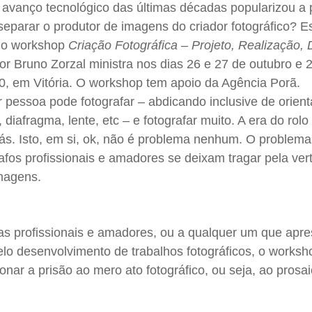
 avanço tecnológico das últimas décadas popularizou a
separar o produtor de imagens do criador fotográfico? 
 do workshop
Criação Fotográfica – Projeto, Realização, 
or Bruno Zorzal ministra nos dias 26 e 27 de outubro e 2
0, em Vitória. O workshop tem apoio da Agência Porã.
 pessoa pode fotografar – abdicando inclusive de orien
 diafragma, lente, etc – e fotografar muito. A era do rolo
rás. Isto, em si, ok, não é problema nenhum. O problema
afos profissionais e amadores se deixam tragar pela ver
magens.
istas profissionais e amadores, ou a qualquer um que apr
elo desenvolvimento de trabalhos fotográficos, o works
onar a prisão ao mero ato fotográfico, ou seja, ao prosa