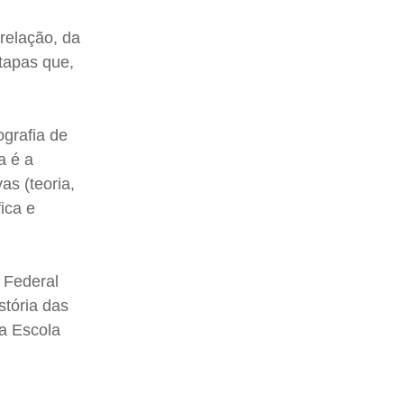
-relação, da
etapas que,
ografia de
a é a
as (teoria,
fica e
 Federal
stória das
la Escola