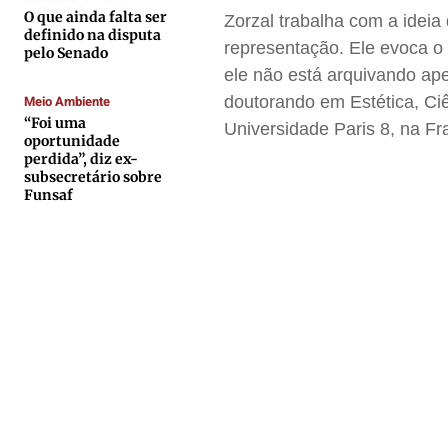
O que ainda falta ser
Zorzal trabalha com a ideia
Contato
Contato
Contato
Contato
definido na disputa
representação. Ele evoca o 
pelo Senado
Anuncie
Anuncie
Anuncie
Anuncie
ele não está arquivando ape
Meio Ambiente
doutorando em Estética, Ciê
Termos de Uso
Termos de Uso
Termos de Uso
Termos de Uso
“Foi uma
Universidade Paris 8, na F
oportunidade
Privacidade
Privacidade
Privacidade
Privacidade
perdida”, diz ex-
subsecretário sobre
Funsaf