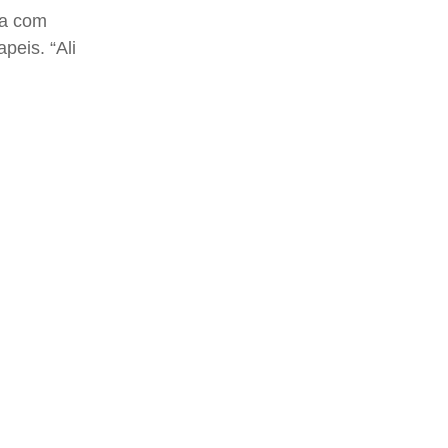
ha com
peis. “Ali