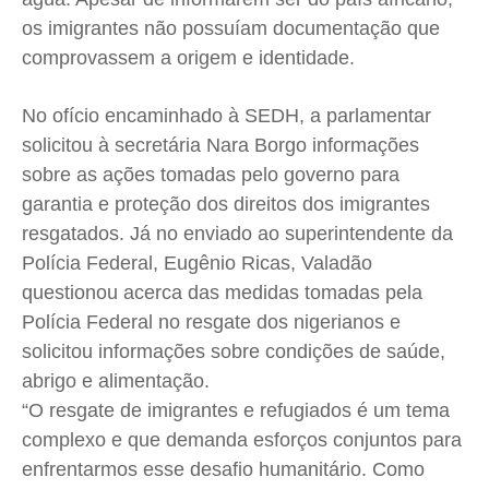
Expediente
Expediente
Expediente
Expediente
os imigrantes não possuíam documentação que
Contato
Contato
Contato
Contato
comprovassem a origem e identidade.
Anuncie
Anuncie
Anuncie
Anuncie
No ofício encaminhado à SEDH, a parlamentar
Termos de Uso
Termos de Uso
Termos de Uso
Termos de Uso
solicitou à secretária Nara Borgo informações
Privacidade
Privacidade
Privacidade
Privacidade
sobre as ações tomadas pelo governo para
garantia e proteção dos direitos dos imigrantes
resgatados. Já no enviado ao superintendente da
Polícia Federal, Eugênio Ricas, Valadão
questionou acerca das medidas tomadas pela
Polícia Federal no resgate dos nigerianos e
solicitou informações sobre condições de saúde,
abrigo e alimentação.
“O resgate de imigrantes e refugiados é um tema
complexo e que demanda esforços conjuntos para
enfrentarmos esse desafio humanitário. Como