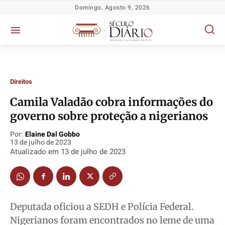
Domingo, Agosto 9, 2026
Direitos
Camila Valadão cobra informações do
Política
Política
Política
Política
governo sobre proteção a nigerianos
Socioeconômicas
Socioeconômicas
Socioeconômicas
Socioeconômicas
Por:
Elaine Dal Gobbo
TV Século
TV Século
TV Século
TV Século
13 de julho de 2023
Atualizado em
13 de julho de 2023
Justiça
Justiça
Justiça
Justiça
Educação
Educação
Educação
Educação
Segurança
Segurança
Segurança
Segurança
Meio Ambiente
Meio Ambiente
Meio Ambiente
Meio Ambiente
Deputada oficiou a SEDH e Polícia Federal.
Saúde
Saúde
Saúde
Saúde
Nigerianos foram encontrados no leme de uma