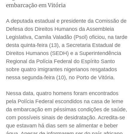
embarcação em Vitória
Cidades
Cidades
Cidades
Cidades
Direitos
Direitos
Direitos
Direitos
A deputada estadual e presidente da Comissão de
Economia
Economia
Economia
Economia
Defesa dos Direitos Humanos da Assembleia
Cultura
Cultura
Cultura
Cultura
Legislativa, Camila Valadão (Psol) oficiou, na tarde
Colunas
Colunas
Colunas
Colunas
desta quinta-feira (13), a Secretaria Estadual de
Caetano Roque
Caetano Roque
Caetano Roque
Caetano Roque
Direitos Humanos (SEDH) e a Superintendência
Gustavo Bastos
Gustavo Bastos
Gustavo Bastos
Gustavo Bastos
Regional da Polícia Federal do Espírito Santo
sobre quatro imigrantes nigerianos resgatados
Jr Mignone (in memorian)
Jr Mignone (in memorian)
Jr Mignone (in memorian)
Jr Mignone (in memorian)
nessa segunda-feira (10), no Porto de Vitória.
Wanda Sily
Wanda Sily
Wanda Sily
Wanda Sily
Nessa data, quatro homens foram encontrados
Publicidade Legal
Publicidade Legal
Publicidade Legal
Publicidade Legal
pela Polícia Federal escondidos na casa de leme
Anuncie
Anuncie
Anuncie
Anuncie
da embarcação em péssimas condições de saúde,
com possíveis sinais de desidratação. Acredita-se
que estavam há dias sem se alimentar e beber
Quem Somos
Quem Somos
Quem Somos
Quem Somos
água. Apesar de informarem ser do país africano,