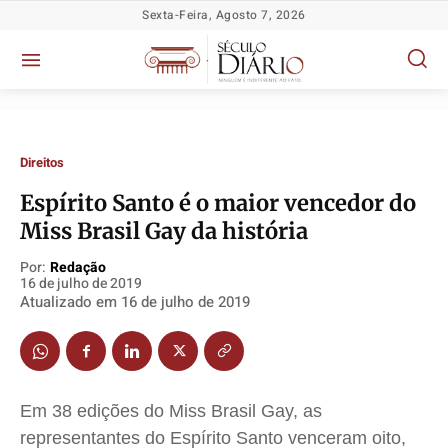
Sexta-Feira, Agosto 7, 2026
Direitos
Espírito Santo é o maior vencedor do
Miss Brasil Gay da história
Política
Política
Política
Política
Por:
Redação
Socioeconômicas
Socioeconômicas
Socioeconômicas
Socioeconômicas
16 de julho de 2019
Atualizado em
16 de julho de 2019
TV Século
TV Século
TV Século
TV Século
Justiça
Justiça
Justiça
Justiça
Educação
Educação
Educação
Educação
Segurança
Segurança
Segurança
Segurança
Em 38 edições do Miss Brasil Gay, as
Meio Ambiente
Meio Ambiente
Meio Ambiente
Meio Ambiente
representantes do Espírito Santo venceram oito,