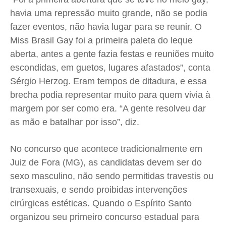
havia uma repressão muito grande, não se podia
Expediente
Expediente
Expediente
Expediente
fazer eventos, não havia lugar para se reunir. O
Contato
Contato
Contato
Contato
Miss Brasil Gay foi a primeira paleta do leque
Anuncie
Anuncie
Anuncie
Anuncie
aberta, antes a gente fazia festas e reuniões muito
escondidas, em guetos, lugares afastados”, conta
Termos de Uso
Termos de Uso
Termos de Uso
Termos de Uso
Sérgio Herzog. Eram tempos de ditadura, e essa
Privacidade
Privacidade
Privacidade
Privacidade
brecha podia representar muito para quem vivia à
margem por ser como era. “A gente resolveu dar
as mão e batalhar por isso”, diz.
No concurso que acontece tradicionalmente em
Juiz de Fora (MG), as candidatas devem ser do
sexo masculino, não sendo permitidas travestis ou
transexuais, e sendo proibidas intervenções
cirúrgicas estéticas. Quando o Espírito Santo
organizou seu primeiro concurso estadual para