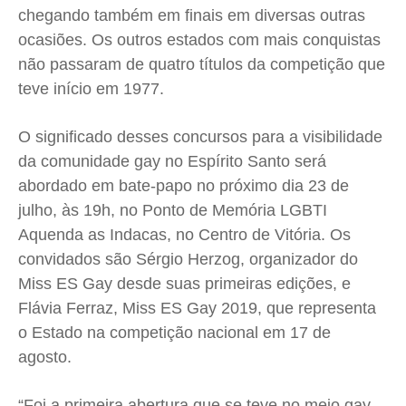
Saúde
Saúde
Saúde
Saúde
chegando também em finais em diversas outras
Cidades
Cidades
Cidades
Cidades
ocasiões. Os outros estados com mais conquistas
Direitos
Direitos
Direitos
Direitos
não passaram de quatro títulos da competição que
teve início em 1977.
Economia
Economia
Economia
Economia
Cultura
Cultura
Cultura
Cultura
O significado desses concursos para a visibilidade
Colunas
Colunas
Colunas
Colunas
da comunidade gay no Espírito Santo será
Caetano Roque
Caetano Roque
Caetano Roque
Caetano Roque
abordado em bate-papo no próximo dia 23 de
Gustavo Bastos
Gustavo Bastos
Gustavo Bastos
Gustavo Bastos
julho, às 19h, no Ponto de Memória LGBTI
Jr Mignone (in memorian)
Jr Mignone (in memorian)
Jr Mignone (in memorian)
Jr Mignone (in memorian)
Aquenda as Indacas, no Centro de Vitória. Os
convidados são Sérgio Herzog, organizador do
Wanda Sily
Wanda Sily
Wanda Sily
Wanda Sily
Miss ES Gay desde suas primeiras edições, e
Flávia Ferraz, Miss ES Gay 2019, que representa
Publicidade Legal
Publicidade Legal
Publicidade Legal
Publicidade Legal
o Estado na competição nacional em 17 de
Anuncie
Anuncie
Anuncie
Anuncie
agosto.
Quem Somos
Quem Somos
Quem Somos
Quem Somos
“Foi a primeira abertura que se teve no meio gay,