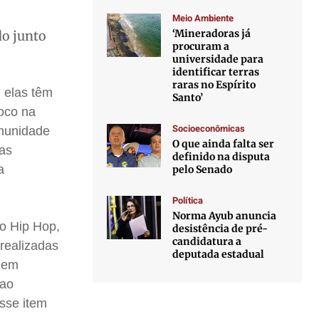
Meio Ambiente
‘Mineradoras já
do junto
procuram a
universidade para
identificar terras
raras no Espírito
 elas têm
Santo’
foco na
Socioeconômicas
omunidade
O que ainda falta ser
mas
definido na disputa
a
pelo Senado
Política
Norma Ayub anuncia
o Hip Hop,
desistência de pré-
candidatura a
realizadas
deputada estadual
s em
 ao
esse item