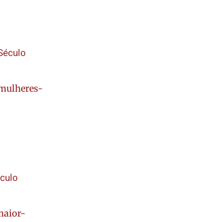
 Século
-mulheres-
éculo
maior-