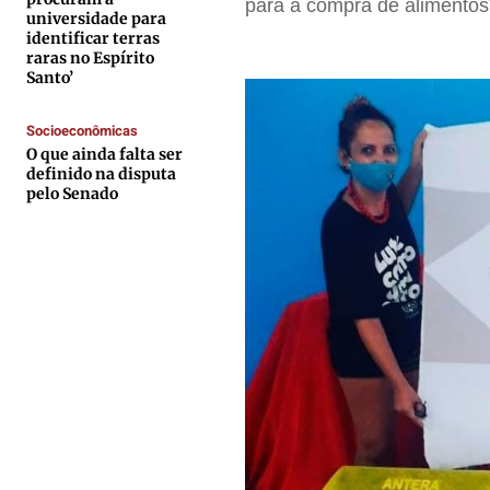
para a compra de alimentos”
Expediente
Expediente
Expediente
Expediente
universidade para
identificar terras
Contato
Contato
Contato
Contato
raras no Espírito
Santo’
Anuncie
Anuncie
Anuncie
Anuncie
Socioeconômicas
Termos de Uso
Termos de Uso
Termos de Uso
Termos de Uso
O que ainda falta ser
definido na disputa
Privacidade
Privacidade
Privacidade
Privacidade
pelo Senado