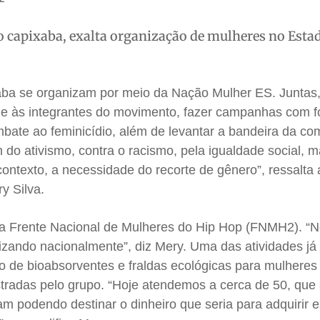
 capixaba, exalta organização de mulheres no Esta
ba se organizam por meio da Nação Mulher ES. Juntas,
ade às integrantes do movimento, fazer campanhas com 
mbate ao feminicídio, além de levantar a bandeira da c
o ativismo, contra o racismo, pela igualdade social, 
ntexto, a necessidade do recorte de gênero”, ressalta 
y Silva.
a Frente Nacional de Mulheres do Hip Hop (FNMH2). “N
izando nacionalmente”, diz Mery. Uma das atividades já 
ão de bioabsorventes e fraldas ecológicas para mulhere
stradas pelo grupo. “Hoje atendemos a cerca de 50, que
m podendo destinar o dinheiro que seria para adquirir 