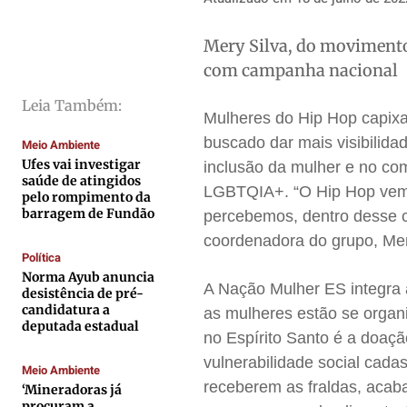
Cidades
Cidades
Cidades
Cidades
Mery Silva, do movimento
Direitos
Direitos
Direitos
Direitos
com campanha nacional
Economia
Economia
Economia
Economia
Leia Também:
Cultura
Cultura
Cultura
Cultura
Mulheres do Hip Hop capixa
Colunas
Colunas
Colunas
Colunas
buscado dar mais visibilid
Meio Ambiente
Ufes vai investigar
inclusão da mulher e no co
Caetano Roque
Caetano Roque
Caetano Roque
Caetano Roque
saúde de atingidos
LGBTQIA+. “O Hip Hop vem d
Gustavo Bastos
Gustavo Bastos
Gustavo Bastos
Gustavo Bastos
pelo rompimento da
barragem de Fundão
percebemos, dentro desse co
Jr Mignone (in memorian)
Jr Mignone (in memorian)
Jr Mignone (in memorian)
Jr Mignone (in memorian)
coordenadora do grupo, Mer
Wanda Sily
Wanda Sily
Wanda Sily
Wanda Sily
Política
Norma Ayub anuncia
A Nação Mulher ES integra 
desistência de pré-
Publicidade Legal
Publicidade Legal
Publicidade Legal
Publicidade Legal
candidatura a
as mulheres estão se organ
deputada estadual
Anuncie
Anuncie
Anuncie
Anuncie
no Espírito Santo é a doaç
vulnerabilidade social cada
Meio Ambiente
receberem as fraldas, acaba
‘Mineradoras já
Quem Somos
Quem Somos
Quem Somos
Quem Somos
procuram a