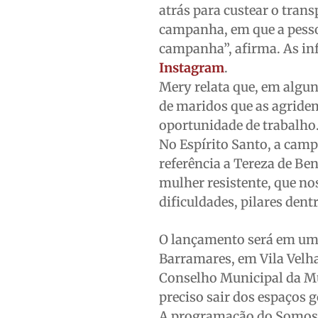
atrás para custear o tran
campanha, em que a pesso
campanha”, afirma. As in
Instagram
.
Mery relata que, em algu
de maridos que as agride
oportunidade de trabalho
No Espírito Santo, a cam
referência a Tereza de Be
mulher resistente, que no
dificuldades, pilares den
O lançamento será em um e
Barramares, em Vila Velha
Conselho Municipal da Mul
preciso sair dos espaços 
A programação do Somos 