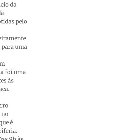
meio da
da
tidas pelo
ceiramente
r para uma
em
za foi uma
tes às
aca.
irro
o no
que é
iferia.
Das 9h às