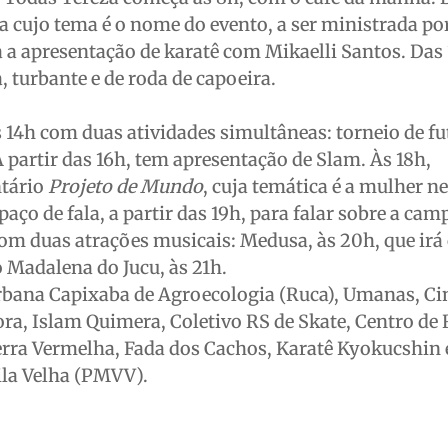
a cujo tema é o nome do evento, a ser ministrada po
 a apresentação de karatê com Mikaelli Santos. Das
a, turbante e de roda de capoeira.
14h com duas atividades simultâneas: torneio de fu
A partir das 16h, tem apresentação de Slam. Às 18h,
tário
Projeto de Mundo
, cuja temática é a mulher n
aço de fala, a partir das 19h, para falar sobre a ca
om duas atrações musicais: Medusa, às 20h, que irá
 Madalena do Jucu, às 21h.
Urbana Capixaba de Agroecologia (Ruca), Umanas, Ci
lora, Islam Quimera, Coletivo RS de Skate, Centro de
erra Vermelha, Fada dos Cachos, Karatê Kyokucshin 
ila Velha (PMVV).