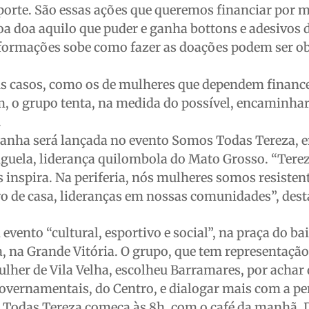
sporte. São essas ações que queremos financiar por 
a doa aquilo que puder e ganha bottons e adesivos 
formações sobe como fazer as doações podem ser ob
ns casos, como os de mulheres que dependem finan
m, o grupo tenta, na medida do possível, encaminha
.
panha será lançada no evento Somos Todas Tereza, 
nguela, liderança quilombola do Mato Grosso. “Tere
s inspira. Na periferia, nós mulheres somos resisten
tro de casa, lideranças em nossas comunidades”, dest
vento “cultural, esportivo e social”, na praça do ba
, na Grande Vitória.
O grupo, que tem representaçã
her de Vila Velha, escolheu Barramares, por achar 
governamentais, do Centro, e dialogar mais com a per
Todas Tereza começa às 8h, com o café da manhã. 