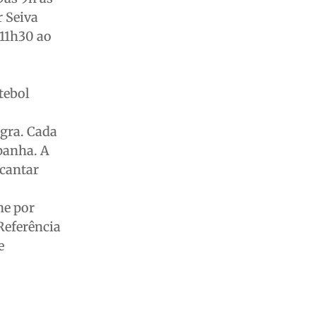
r Seiva
 11h30 ao
tebol
egra. Cada
mpanha. A
 cantar
ne por
 Referência
e