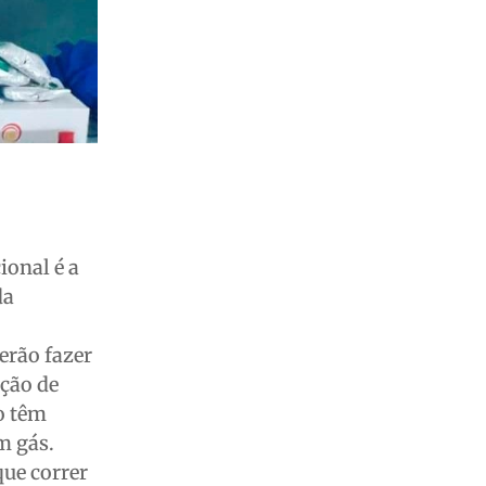
ional é a
da
erão fazer
ção de
o têm
m gás.
ue correr