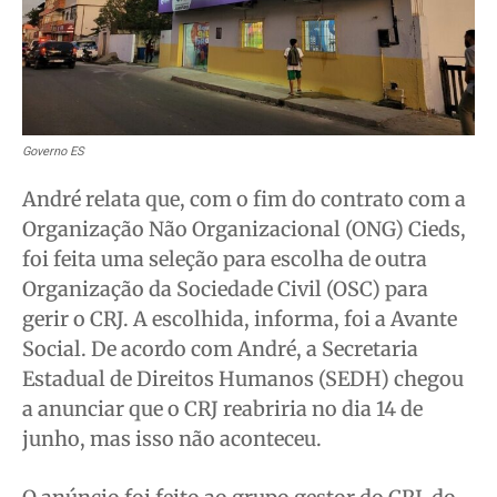
Expediente
Expediente
Expediente
Expediente
Contato
Contato
Contato
Contato
Anuncie
Anuncie
Anuncie
Anuncie
Governo ES
Termos de Uso
Termos de Uso
Termos de Uso
Termos de Uso
André relata que, com o fim do contrato com a
Privacidade
Privacidade
Privacidade
Privacidade
Organização Não Organizacional (ONG) Cieds,
foi feita uma seleção para escolha de outra
Organização da Sociedade Civil (OSC) para
gerir o CRJ. A escolhida, informa, foi a Avante
Social. De acordo com André, a Secretaria
Estadual de Direitos Humanos (SEDH) chegou
a anunciar que o CRJ reabriria no dia 14 de
junho, mas isso não aconteceu.