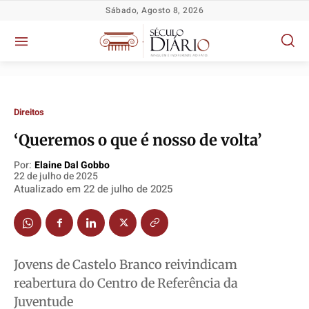
Sábado, Agosto 8, 2026
Direitos
‘Queremos o que é nosso de volta’
Por:
Elaine Dal Gobbo
Política
Política
Política
Política
22 de julho de 2025
Atualizado em
22 de julho de 2025
Socioeconômicas
Socioeconômicas
Socioeconômicas
Socioeconômicas
TV Século
TV Século
TV Século
TV Século
Justiça
Justiça
Justiça
Justiça
Educação
Educação
Educação
Educação
Jovens de Castelo Branco reivindicam
Segurança
Segurança
Segurança
Segurança
reabertura do Centro de Referência da
Meio Ambiente
Meio Ambiente
Meio Ambiente
Meio Ambiente
Juventude