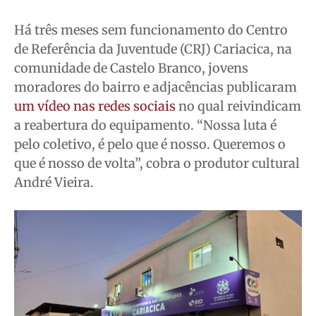
Saúde
Saúde
Saúde
Saúde
Há três meses sem funcionamento do Centro
Cidades
Cidades
Cidades
Cidades
de Referência da Juventude (CRJ) Cariacica, na
Direitos
Direitos
Direitos
Direitos
comunidade de Castelo Branco, jovens
Economia
Economia
Economia
Economia
moradores do bairro e adjacências publicaram
Cultura
Cultura
Cultura
Cultura
um vídeo nas redes sociais
no qual reivindicam
Colunas
Colunas
Colunas
Colunas
a reabertura do equipamento. “Nossa luta é
Caetano Roque
Caetano Roque
Caetano Roque
Caetano Roque
pelo coletivo, é pelo que é nosso. Queremos o
que é nosso de volta”, cobra o produtor cultural
Gustavo Bastos
Gustavo Bastos
Gustavo Bastos
Gustavo Bastos
André Vieira.
Jr Mignone (in memorian)
Jr Mignone (in memorian)
Jr Mignone (in memorian)
Jr Mignone (in memorian)
Wanda Sily
Wanda Sily
Wanda Sily
Wanda Sily
Publicidade Legal
Publicidade Legal
Publicidade Legal
Publicidade Legal
Anuncie
Anuncie
Anuncie
Anuncie
Quem Somos
Quem Somos
Quem Somos
Quem Somos