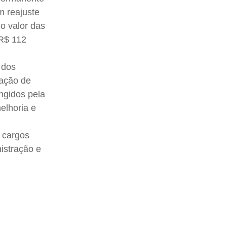
m reajuste
 o valor das
 R$ 112
 dos
ração de
angidos pela
elhoria e
m cargos
istração e