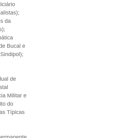
ciário
listas);
es da
s);
ática
de Bucal e
Sindipol);
dual de
stal
ia Militar e
ito do
as Típicas
 permanente