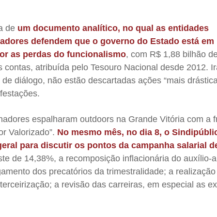
ga de
um documento analítico, no qual as entidades
lhadores defendem que o governo do Estado está em
or as perdas do funcionalismo
, com R$ 1,88 bilhão d
as contas, atribuída pelo Tesouro Nacional desde 2012. I
 de diálogo, não estão descartadas ações “mais drástic
ifestações.
alhadores espalharam outdoors na Grande Vitória com a f
or Valorizado”.
No mesmo mês, no dia 8, o Sindipúbli
eral para discutir os pontos da campanha salarial d
te de 14,38%, a recomposição inflacionária do auxílio-
gamento dos precatórios da trimestralidade; a realização
terceirização; a revisão das carreiras, em especial as ex