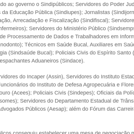
do ao governo o Sindipúblicos; Servidores do Poder Judi
 da Educação Pública (Sindiupes); Jornalistas (Sindijorna
ção, Arrecadação e Fiscalização (Sindifiscal); Servidor
fermeiros); Servidores do Ministério Público (Sindsemp
e Processamento de Dados e Trabalhadores em Inform
Sinodonto); Técnicos em Saúde Bucal, Auxiliares em Saú
a (Sindsaúde Bucal); Policiais Civis do Espírito Santo (
Despachantes Aduaneiros (Sindace).
idores do Incaper (Assin), Servidores do Instituto Esta
ncionários do Instituto de Defesa Agropecuária e Flore
uro (Acees); Policiais Civis (Sindepes); Oficiais da Políc
somes); Servidores do Departamento Estadual de Trâns
 Advogados Públicos (Aesap); além do Fórum das Carreir
blicos conseguiu estabelecer uma mesa de negociação