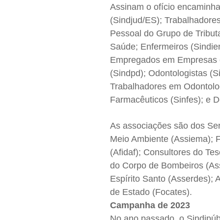
Assinam o ofício encaminha
(Sindjud/ES); Trabalhadores
Pessoal do Grupo de Tributa
Saúde; Enfermeiros (Sindien
Empregados em Empresas d
(Sindpd); Odontologistas (
Trabalhadores em Odontologi
Farmacêuticos (Sinfes); e 
As associações são dos Serv
Meio Ambiente (Assiema); Fu
(Afidaf); Consultores do Teso
do Corpo de Bombeiros (As
Espírito Santo (Asserdes);
de Estado (Focates).
Campanha de 2023
No ano passado, o Sindipú