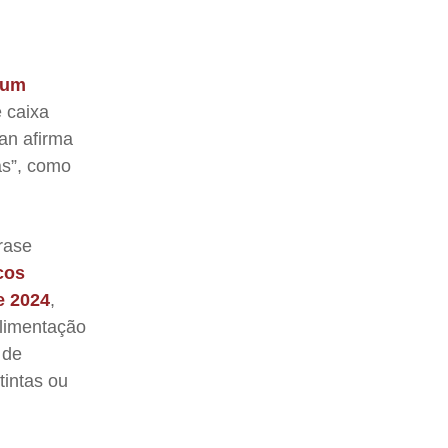
 um
e caixa
ran afirma
as”, como
rase
cos
e 2024
,
alimentação
 de
tintas ou