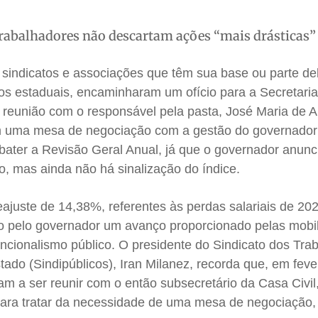
trabalhadores não descartam ações “mais drásticas
 sindicatos e associações que têm sua base ou parte de
cos estaduais, encaminharam um ofício para a Secretari
a reunião com o responsável pela pasta, José Maria de 
am uma mesa de negociação com a gestão do governado
ater a Revisão Geral Anual, já que o governador anunci
, mas ainda não há sinalização do índice.
eajuste de 14,38%, referentes às perdas salariais de 20
to pelo governador um avanço proporcionado pelas mobi
funcionalismo público. O presidente do Sindicato dos Tra
tado (Sindipúblicos), Iran Milanez, recorda que, em feve
am a ser reunir com o então subsecretário da Casa Civil
para tratar da necessidade de uma mesa de negociação