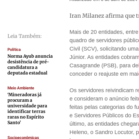
Cidades
Cidades
Cidades
Cidades
Iran Milanez afirma que 
Direitos
Direitos
Direitos
Direitos
Economia
Economia
Economia
Economia
Mais de 20
entidades, entre
Cultura
Cultura
Cultura
Cultura
Leia Também:
quadro de servidores públi
Colunas
Colunas
Colunas
Colunas
Civil (SCV), solicitando um
Política
Caetano Roque
Caetano Roque
Caetano Roque
Caetano Roque
Norma Ayub anuncia
Júnior. As entidades cobr
desistência de pré-
Gustavo Bastos
Gustavo Bastos
Gustavo Bastos
Gustavo Bastos
Casagrande (PSB), para deb
candidatura a
Jr Mignone (in memorian)
Jr Mignone (in memorian)
Jr Mignone (in memorian)
Jr Mignone (in memorian)
deputada estadual
conceder o reajuste em maio
Wanda Sily
Wanda Sily
Wanda Sily
Wanda Sily
Meio Ambiente
Os servidores reivindicam r
‘Mineradoras já
e consideram o anúncio fei
procuram a
Publicidade Legal
Publicidade Legal
Publicidade Legal
Publicidade Legal
universidade para
feitas pelas categorias do 
identificar terras
Anuncie
Anuncie
Anuncie
Anuncie
e Servidores Públicos do Es
raras no Espírito
Santo’
último, as entidades chegar
Quem Somos
Quem Somos
Quem Somos
Quem Somos
Heleno, o Sandro Locutor, 
Socioeconômicas