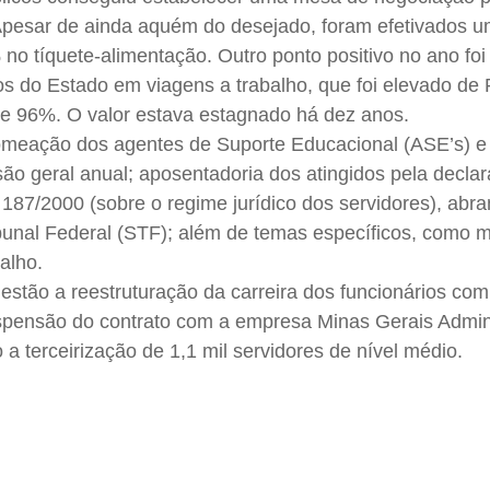
pesar de ainda aquém do desejado, foram efetivados u
no tíquete-alimentação. Outro ponto positivo no ano foi
cos do Estado em viagens a trabalho, que foi elevado de
e 96%. O valor estava estagnado há dez anos.
meação dos agentes de Suporte Educacional (ASE’s) e
isão geral anual; aposentadoria dos atingidos pela decla
i 187/2000 (sobre o regime jurídico dos servidores), abr
nal Federal (STF); além de temas específicos, como m
alho.
estão a reestruturação da carreira dos funcionários co
uspensão do contrato com a empresa Minas Gerais Admin
a terceirização de 1,1 mil servidores de nível médio.