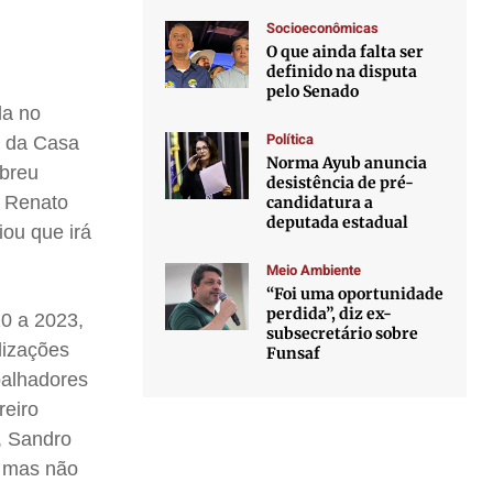
Socioeconômicas
O que ainda falta ser
”
definido na disputa
pelo Senado
la no
Política
a da Casa
Norma Ayub anuncia
Abreu
desistência de pré-
r Renato
candidatura a
deputada estadual
ou que irá
Meio Ambiente
“Foi uma oportunidade
perdida”, diz ex-
20 a 2023,
subsecretário sobre
lizações
Funsaf
balhadores
reiro
, Sandro
, mas não