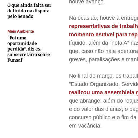
houve avanço.
Expediente
Expediente
Expediente
Expediente
O que ainda falta ser
definido na disputa
Contato
Contato
Contato
Contato
pelo Senado
Na ocasião, houve a entre
Anuncie
Anuncie
Anuncie
Anuncie
representativas de traba
Meio Ambiente
momento estável para rep
“Foi uma
Termos de Uso
Termos de Uso
Termos de Uso
Termos de Uso
líquido, além da “nota A” n
oportunidade
perdida”, diz ex-
Privacidade
Privacidade
Privacidade
Privacidade
que, caso não haja abertura
subsecretário sobre
greves, paralisações e man
Funsaf
No final de março, os trab
“Estado Organizado, Servid
realizou uma assembleia g
que abrange, além do reajus
e do valor das diárias; o pa
concurso público e o fim da 
em vacância.