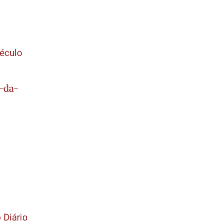
Século
l-da-
 Diário