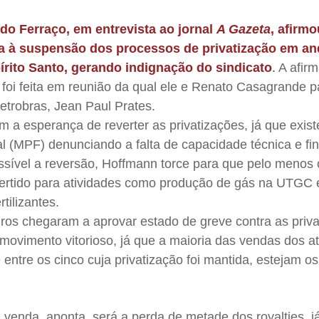
rdo Ferraço, em entrevista ao jornal
A Gazeta
, afirm
a à suspensão dos processos de privatização em a
pírito Santo, gerando indignação do sindicato
.
A afir
foi feita em reunião da qual ele e Renato Casagrande p
etrobras, Jean Paul Prates.
m a esperança de reverter as privatizações, já que exis
al (MPF) denunciando a falta de capacidade técnica e fi
ssível a reversão, Hoffmann torce para que pelo menos 
vertido para atividades como produção de gás na UTGC 
tilizantes.
eiros chegaram a aprovar estado de greve contra as priva
movimento vitorioso, já que a maioria das vendas dos ati
ntre os cinco cuja privatização foi mantida, estejam os
venda, aponta, será a perda de metade dos royalties, j