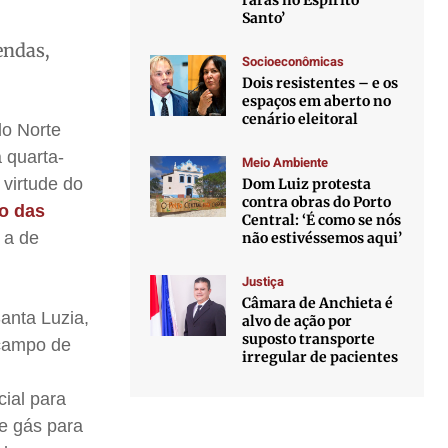
raras no Espírito
Santo’
endas,
Socioeconômicas
Dois resistentes – e os
espaços em aberto no
cenário eleitoral
lo Norte
 quarta-
Meio Ambiente
 virtude do
Dom Luiz protesta
contra obras do Porto
ão das
Central: ‘É como se nós
 a de
não estivéssemos aqui’
Justiça
Câmara de Anchieta é
anta Luzia,
alvo de ação por
suposto transporte
 campo de
irregular de pacientes
cial para
de gás para