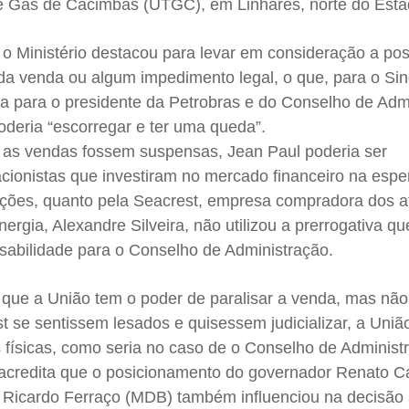
e Gás de Cacimbas (UTGC), em Linhares, norte do Esta
o Ministério destacou para levar em consideração a pos
a venda ou algum impedimento legal, o que, para o Sind
 para o presidente da Petrobras e do Conselho de Admi
oderia “escorregar e ter uma queda”.
 as vendas fossem suspensas, Jean Paul poderia ser
acionistas que investiram no mercado financeiro na esp
ções, quanto pela Seacrest, empresa compradora dos at
nergia, Alexandre Silveira, não utilizou a prerrogativa q
sabilidade para o Conselho de Administração.
a que a União tem o poder de paralisar a venda, mas não 
t se sentissem lesados e quisessem judicializar, a União
 físicas, como seria no caso de o Conselho de Administ
 acredita que o posicionamento do governador Renato 
 Ricardo Ferraço (MDB) também influenciou na decisão 