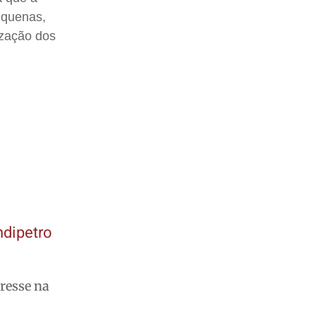
equenas,
ização dos
ndipetro
resse na