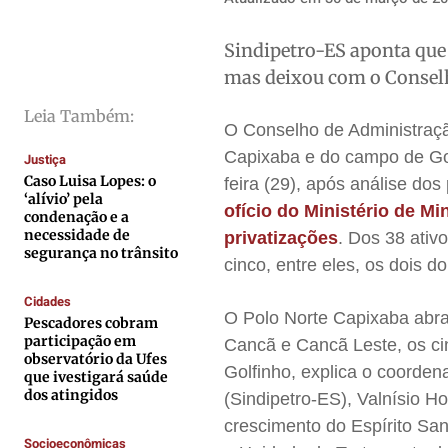
Cidades
Cidades
Cidades
Cidades
Sindipetro-ES aponta que 
Direitos
Direitos
Direitos
Direitos
mas deixou com o Consel
Economia
Economia
Economia
Economia
Cultura
Cultura
Cultura
Cultura
Leia Também:
O Conselho de Administraç
Colunas
Colunas
Colunas
Colunas
Capixaba e do campo de Gol
Justiça
Caetano Roque
Caetano Roque
Caetano Roque
Caetano Roque
Caso Luisa Lopes: o
feira (29), após análise do
‘alívio’ pela
Gustavo Bastos
Gustavo Bastos
Gustavo Bastos
Gustavo Bastos
ofício do Ministério de M
condenação e a
necessidade de
Jr Mignone (in memorian)
Jr Mignone (in memorian)
Jr Mignone (in memorian)
Jr Mignone (in memorian)
privatizações
. Dos 38 ati
segurança no trânsito
cinco, entre eles, os dois do
Wanda Sily
Wanda Sily
Wanda Sily
Wanda Sily
Cidades
O Polo Norte Capixaba abr
Pescadores cobram
Publicidade Legal
Publicidade Legal
Publicidade Legal
Publicidade Legal
participação em
Cancã e Cancã Leste, os c
observatório da Ufes
Anuncie
Anuncie
Anuncie
Anuncie
Golfinho, explica o coorden
que ivestigará saúde
dos atingidos
(Sindipetro-ES), Valnísio H
Quem Somos
Quem Somos
Quem Somos
Quem Somos
crescimento do Espírito Sa
Socioeconômicas