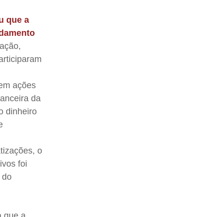
ou que a
ndamento
mação,
articiparam
tem ações
nanceira da
o dinheiro
e
tizações, o
vos foi
 do
á que a