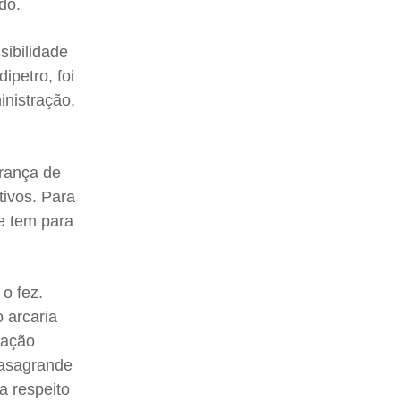
do.
sibilidade
ipetro, foi
nistração,
erança de
ivos. Para
ue tem para
o fez.
 arcaria
ração
Casagrande
a respeito