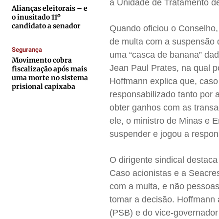
a Unidade de Tratamento d
Expediente
Expediente
Expediente
Expediente
Alianças eleitorais – e
o inusitado 11º
Contato
Contato
Contato
Contato
candidato a senador
Quando oficiou o Conselho, 
Anuncie
Anuncie
Anuncie
Anuncie
de multa com a suspensão d
Segurança
uma “casca de banana” dada
Movimento cobra
Termos de Uso
Termos de Uso
Termos de Uso
Termos de Uso
Jean Paul Prates, na qual p
fiscalização após mais
uma morte no sistema
Privacidade
Privacidade
Privacidade
Privacidade
Hoffmann explica que, caso
prisional capixaba
responsabilizado tanto por 
obter ganhos com as transa
ele, o ministro de Minas e E
suspender e jogou a respon
O dirigente sindical destac
Caso acionistas e a Seacres
com a multa, e não pessoas
tomar a decisão. Hoffmann
(PSB) e do vice-governador