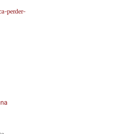
ca-perder-
 na