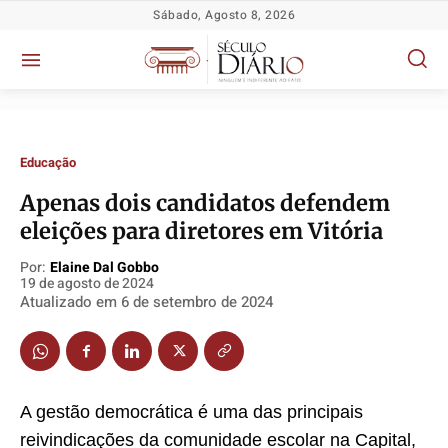
Sábado, Agosto 8, 2026
Educação
Apenas dois candidatos defendem
eleições para diretores em Vitória
Por:
Elaine Dal Gobbo
Política
Política
Política
Política
19 de agosto de 2024
Atualizado em
6 de setembro de 2024
Socioeconômicas
Socioeconômicas
Socioeconômicas
Socioeconômicas
TV Século
TV Século
TV Século
TV Século
Justiça
Justiça
Justiça
Justiça
Educação
Educação
Educação
Educação
A gestão democrática é uma das principais
Segurança
Segurança
Segurança
Segurança
reivindicações da comunidade escolar na Capital,