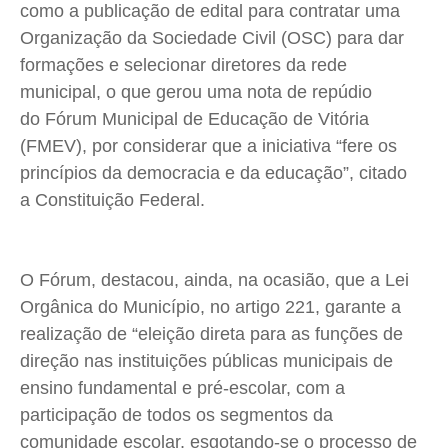
como a publicação de edital para contratar uma
Quem Somos
Quem Somos
Quem Somos
Quem Somos
Organização da Sociedade Civil (OSC) para dar
Expediente
Expediente
Expediente
Expediente
formações e selecionar diretores da rede
Contato
Contato
Contato
Contato
municipal, o que gerou uma nota de repúdio
Anuncie
Anuncie
Anuncie
Anuncie
do Fórum Municipal de Educação de Vitória
(FMEV), por considerar que a iniciativa “
fere os
princípios da democracia e da educação”, citado
Termos de Uso
Termos de Uso
Termos de Uso
Termos de Uso
a Constituição Federal
.
Privacidade
Privacidade
Privacidade
Privacidade
O Fórum, destacou, ainda, na ocasião,
que a Lei
Orgânica do Município, no artigo 221, garante a
realização de “eleição direta para as funções de
direção nas instituições públicas municipais de
ensino fundamental e pré-escolar, com a
participação de todos os segmentos da
comunidade escolar, esgotando-se o processo de