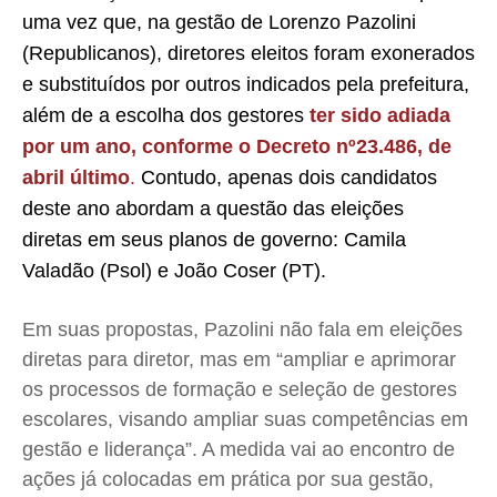
Meio Ambiente
Meio Ambiente
Meio Ambiente
Meio Ambiente
uma vez que, na gestão de Lorenzo Pazolini
Saúde
Saúde
Saúde
Saúde
(Republicanos), diretores eleitos foram exonerados
Cidades
Cidades
Cidades
Cidades
e substituídos por outros indicados pela prefeitura,
Direitos
Direitos
Direitos
Direitos
além de a escolha dos gestores
t
er sido adiada
Economia
Economia
Economia
Economia
por um ano, conforme o Decreto nº23.486, de
abril último
.
Contudo, apenas dois candidatos
Cultura
Cultura
Cultura
Cultura
deste ano abordam a questão das eleições
Colunas
Colunas
Colunas
Colunas
diretas em seus planos de governo: Camila
Caetano Roque
Caetano Roque
Caetano Roque
Caetano Roque
Valadão (Psol) e João Coser (PT).
Gustavo Bastos
Gustavo Bastos
Gustavo Bastos
Gustavo Bastos
Jr Mignone (in memorian)
Jr Mignone (in memorian)
Jr Mignone (in memorian)
Jr Mignone (in memorian)
Em suas propostas, Pazolini não fala em eleições
Wanda Sily
Wanda Sily
Wanda Sily
Wanda Sily
diretas para diretor, mas em “ampliar e aprimorar
os processos de formação e seleção de gestores
escolares, visando ampliar suas competências em
Publicidade Legal
Publicidade Legal
Publicidade Legal
Publicidade Legal
gestão e liderança”. A medida vai ao encontro de
Anuncie
Anuncie
Anuncie
Anuncie
ações já colocadas em prática por sua gestão,