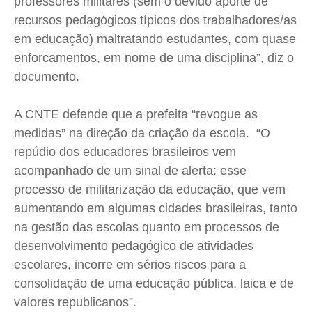
professores militares (sem o devido aporte de
Expediente
Expediente
Expediente
Expediente
recursos pedagógicos típicos dos trabalhadores/as
Contato
Contato
Contato
Contato
em educação) maltratando estudantes, com quase
Anuncie
Anuncie
Anuncie
Anuncie
enforcamentos, em nome de uma disciplina”, diz o
documento.
Termos de Uso
Termos de Uso
Termos de Uso
Termos de Uso
A CNTE defende que a prefeita “revogue as
Privacidade
Privacidade
Privacidade
Privacidade
medidas” na direção da criação da escola. “O
repúdio dos educadores brasileiros vem
acompanhado de um sinal de alerta: esse
processo de militarização da educação, que vem
aumentando em algumas cidades brasileiras, tanto
na gestão das escolas quanto em processos de
desenvolvimento pedagógico de atividades
escolares, incorre em sérios riscos para a
consolidação de uma educação pública, laica e de
valores republicanos”.