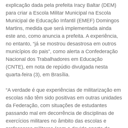
explicação dada pela prefeita Iracy Baltar (DEM)
Cidades
Cidades
Cidades
Cidades
para criar a Escola Militar Municipal na Escola
Direitos
Direitos
Direitos
Direitos
Municipal de Educação Infantil (EMEF) Domingos
Economia
Economia
Economia
Economia
Martins, medida que será implementada ainda
Cultura
Cultura
Cultura
Cultura
este ano, como anuncia a prefeita. A experiência,
Colunas
Colunas
Colunas
Colunas
no entanto, “já se mostrou desastrosa em outros
municípios do pais”, como alerta a Confederação
Caetano Roque
Caetano Roque
Caetano Roque
Caetano Roque
Nacional dos Trabalhadores em Educação
Gustavo Bastos
Gustavo Bastos
Gustavo Bastos
Gustavo Bastos
(CNTE), em nota de repúdio divulgada nesta
Jr Mignone (in memorian)
Jr Mignone (in memorian)
Jr Mignone (in memorian)
Jr Mignone (in memorian)
quarta-feira (3), em Brasília.
Wanda Sily
Wanda Sily
Wanda Sily
Wanda Sily
“A verdade é que experiências de militarização em
Publicidade Legal
Publicidade Legal
Publicidade Legal
Publicidade Legal
escolas não têm sido positivas em outras unidades
da Federação, com situações de estudantes
Anuncie
Anuncie
Anuncie
Anuncie
passando mal em decorrência de disciplinas de
exercícios militares no âmbito das escolas e
Quem Somos
Quem Somos
Quem Somos
Quem Somos