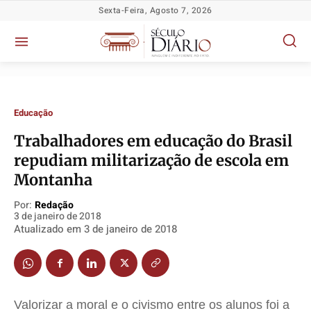
Sexta-Feira, Agosto 7, 2026
Educação
Trabalhadores em educação do Brasil
repudiam militarização de escola em
Política
Política
Política
Política
Montanha
Socioeconômicas
Socioeconômicas
Socioeconômicas
Socioeconômicas
Por:
Redação
TV Século
TV Século
TV Século
TV Século
3 de janeiro de 2018
Justiça
Justiça
Justiça
Justiça
Atualizado em
3 de janeiro de 2018
Educação
Educação
Educação
Educação
Segurança
Segurança
Segurança
Segurança
Meio Ambiente
Meio Ambiente
Meio Ambiente
Meio Ambiente
Valorizar a moral e o civismo entre os alunos foi a
Saúde
Saúde
Saúde
Saúde