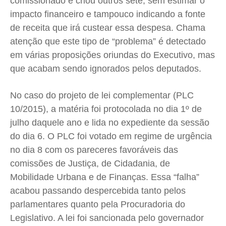
comissionado e criou outros sete, sem estimar o
Expediente
Expediente
Expediente
Expediente
impacto financeiro e tampouco indicando a fonte
Contato
Contato
Contato
Contato
de receita que irá custear essa despesa. Chama
Anuncie
Anuncie
Anuncie
Anuncie
atenção que este tipo de “problema” é detectado
em várias proposições oriundas do Executivo, mas
Termos de Uso
Termos de Uso
Termos de Uso
Termos de Uso
que acabam sendo ignorados pelos deputados.
Privacidade
Privacidade
Privacidade
Privacidade
No caso do projeto de lei complementar (PLC
10/2015), a matéria foi protocolada no dia 1º de
julho daquele ano e lida no expediente da sessão
do dia 6. O PLC foi votado em regime de urgência
no dia 8 com os pareceres favoráveis das
comissões de Justiça, de Cidadania, de
Mobilidade Urbana e de Finanças. Essa “falha”
acabou passando despercebida tanto pelos
parlamentares quanto pela Procuradoria do
Legislativo. A lei foi sancionada pelo governador