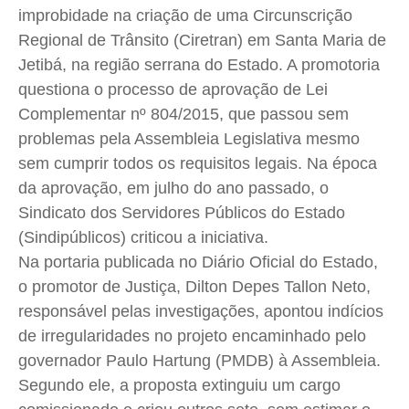
improbidade na criação de uma Circunscrição
Cidades
Cidades
Cidades
Cidades
Regional de Trânsito (Ciretran) em Santa Maria de
Direitos
Direitos
Direitos
Direitos
Jetibá, na região serrana do Estado. A promotoria
Economia
Economia
Economia
Economia
questiona o processo de aprovação de Lei
Cultura
Cultura
Cultura
Cultura
Complementar nº 804/2015, que passou sem
Colunas
Colunas
Colunas
Colunas
problemas pela Assembleia Legislativa mesmo
Caetano Roque
Caetano Roque
Caetano Roque
Caetano Roque
sem cumprir todos os requisitos legais. Na época
da aprovação, em julho do ano passado, o
Gustavo Bastos
Gustavo Bastos
Gustavo Bastos
Gustavo Bastos
Sindicato dos Servidores Públicos do Estado
Jr Mignone (in memorian)
Jr Mignone (in memorian)
Jr Mignone (in memorian)
Jr Mignone (in memorian)
(Sindipúblicos) criticou a iniciativa.
Wanda Sily
Wanda Sily
Wanda Sily
Wanda Sily
Na portaria publicada no Diário Oficial do Estado,
o promotor de Justiça, Dilton Depes Tallon Neto,
Publicidade Legal
Publicidade Legal
Publicidade Legal
Publicidade Legal
responsável pelas investigações, apontou indícios
Anuncie
Anuncie
Anuncie
Anuncie
de irregularidades no projeto encaminhado pelo
governador Paulo Hartung (PMDB) à Assembleia.
Segundo ele, a proposta extinguiu um cargo
Quem Somos
Quem Somos
Quem Somos
Quem Somos