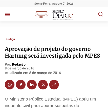
Sexta-Feira, Agosto 7, 2026
Justiça
Aprovação de projeto do governo
Política
Política
Política
Política
Hartung será investigada pelo MPES
Socioeconômicas
Socioeconômicas
Socioeconômicas
Socioeconômicas
Por:
Redação
8 de março de 2016
TV Século
TV Século
TV Século
TV Século
Atualizado em
8 de março de 2016
Justiça
Justiça
Justiça
Justiça
Educação
Educação
Educação
Educação
Segurança
Segurança
Segurança
Segurança
Meio Ambiente
Meio Ambiente
Meio Ambiente
Meio Ambiente
O Ministério Público Estadual (MPES) abriu um
inquérito civil para apurar suspeitas de
Saúde
Saúde
Saúde
Saúde